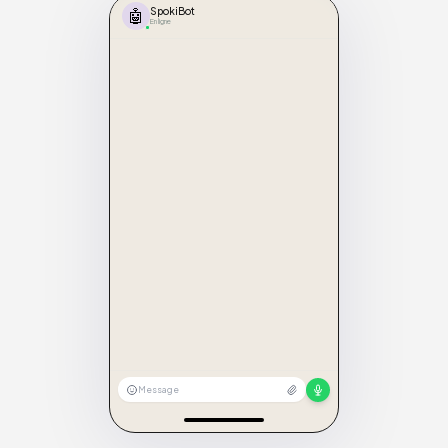
🤖
SpokiBot
En ligne
Message