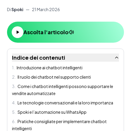
Di
Spoki
—
21 March 2026
Ascolta l'articolo
Indice dei contenuti
1
.
Introduzione ai chatbot intelligenti
2
.
Il ruolo dei chatbot nel supporto clienti
3
.
Come i chatbot intelligenti possono supportare le
vendite automatizzate
4
.
Le tecnologie conversazionali e la loro importanza
5
.
Spoki e l’automazione su WhatsApp
6
.
Pratiche consigliate per implementare chatbot
intelligenti