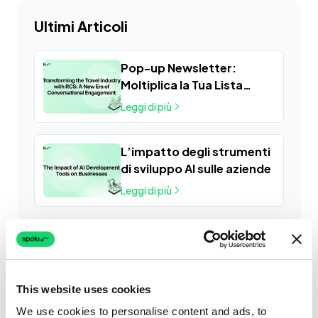
Ultimi Articoli
Pop-up Newsletter:
Moltiplica la Tua Lista
Contatti e Coinvolgi i Tuoi
Leggi di più
Prospect su WhatsApp
con Spoki
L’impatto degli strumenti
di sviluppo AI sulle aziende
Leggi di più
This website uses cookies
We use cookies to personalise content and ads, to