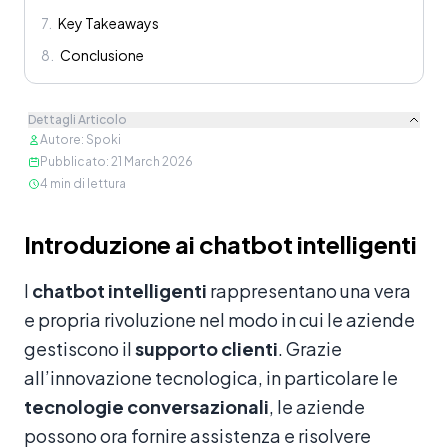
7
.
Key Takeaways
8
.
Conclusione
Dettagli Articolo
Autore
:
Spoki
Pubblicato
:
21 March 2026
4
min di lettura
Contenuto
Introduzione ai chatbot intelligenti
I
chatbot intelligenti
rappresentano una vera
e propria rivoluzione nel modo in cui le aziende
gestiscono il
supporto clienti
. Grazie
all’innovazione tecnologica, in particolare le
tecnologie conversazionali
, le aziende
possono ora fornire assistenza e risolvere