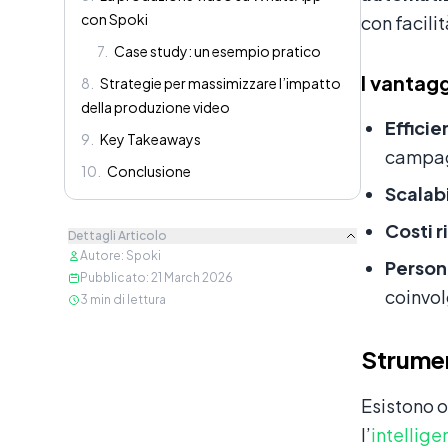
con Spoki
con facilit
7
.
Case study: un esempio pratico
I vantag
8
.
Strategie per massimizzare l’impatto
della produzione video
Efficie
9
.
Key Takeaways
campa
10
.
Conclusione
Scalabi
Costi r
Dettagli Articolo
Autore
:
Spoki
Person
Pubblicato
:
21 March 2026
coinvo
3
min di lettura
Strumen
Esistono o
l’
intellige