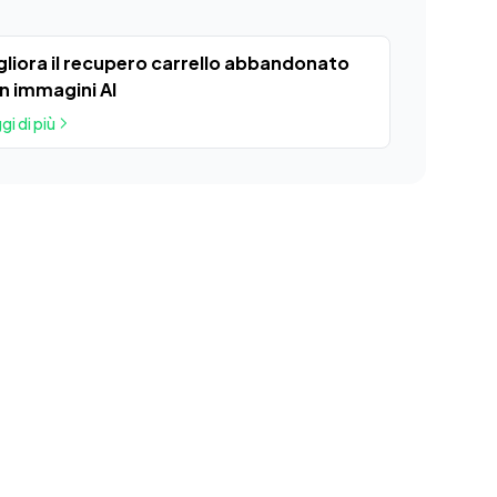
gliora il recupero carrello abbandonato
n immagini AI
gi di più