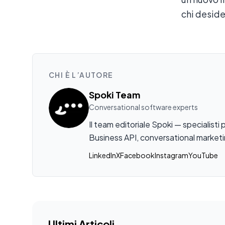
chi deside
CHI È L’AUTORE
Spoki Team
Conversational software experts
Il team editoriale Spoki — specialis
Business API, conversational marketi
LinkedIn
X
Facebook
Instagram
YouTube
Ultimi Articoli