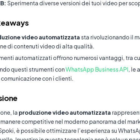
/B:
Sperimenta diverse versioni dei tuoi video per sco
keaways
duzione video automatizzata
sta rivoluzionando il 
ne di contenuti video di alta qualità.
umenti automatizzati offrono numerosi vantaggi, tra cui
ndo questi strumenti con
WhatsApp Business API
, le
 comunicazione con i clienti.
sione
ione, la
produzione video automatizzata
rappresent
rimanere competitive nel moderno panorama del marke
 Spoki, è possibile ottimizzare l’esperienza su WhatsA
ivello. Investire in questa tecnologia non è solo un pa