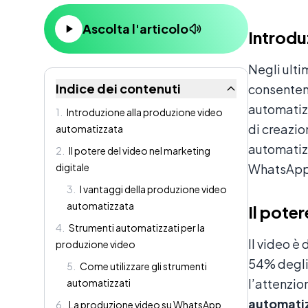
Contenuto
Ascolta l'articolo
Introdu
Negli ultim
Indice dei contenuti
consentend
automatizz
1
.
Introduzione alla produzione video
di creazio
automatizzata
automatiz
2
.
Il potere del video nel marketing
digitale
WhatsApp
3
.
I vantaggi della produzione video
automatizzata
Il poter
4
.
Strumenti automatizzati per la
Il video è
produzione video
54% degli 
5
.
Come utilizzare gli strumenti
l’attenzio
automatizzati
automati
6
.
La produzione video su WhatsApp