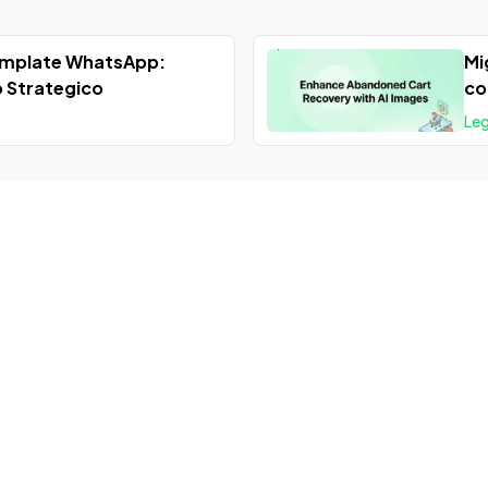
Template WhatsApp:
Mi
o Strategico
co
Leg