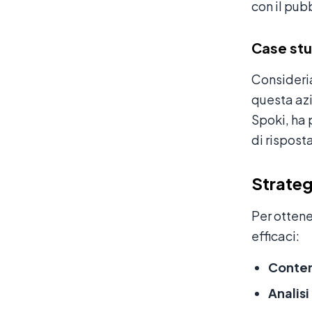
con il pub
Case stu
Consideri
questa azi
Spoki, ha 
di rispost
Strateg
Per ottene
efficaci:
Conten
Analisi