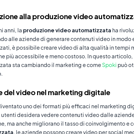
zione alla produzione video automatiz
i anni, la
produzione video automatizzata
ha rivolu
o alle aziende di generare contenuti video in modo ef
ati, è possibile creare video di alta qualità in tempi 
ne più accessibile e meno costoso. In questo articol
zata sta cambiando il marketing e come
Spoki
può ot
.
e del video nel marketing digitale
 diventato uno dei formati più efficaci nel marketing d
utenti desidera vedere contenuti video dalle aziende
ne, ma anche migliorano il tasso di coinvolgimento e 
zzata
, le aziende possono creare video per social m