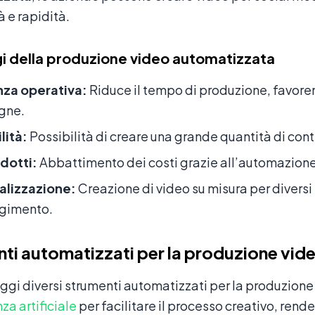
à e rapidità.
gi della produzione video automatizzata
nza operativa:
Riduce il tempo di produzione, favoren
gne.
lità:
Possibilità di creare una grande quantità di con
idotti:
Abbattimento dei costi grazie all’automazione 
alizzazione:
Creazione di video su misura per divers
lgimento.
ti automatizzati per la produzione vid
ggi diversi strumenti automatizzati per la produzione
nza artificiale
per facilitare il processo creativo, rend