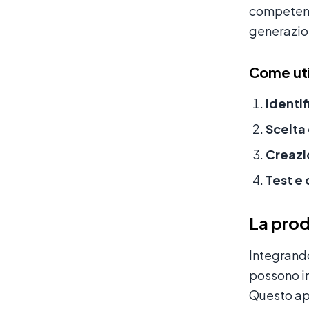
competenz
generazio
Come uti
Identif
Scelta
Creazi
Test e
La pro
Integrand
possono in
Questo app