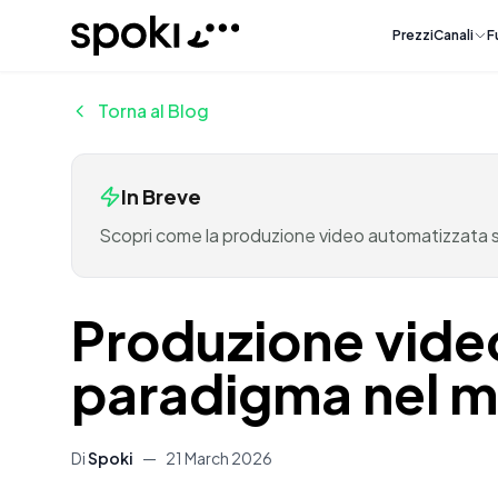
Spoki
Prezzi
Canali
F
Torna al Blog
In Breve
Scopri come la produzione video automatizzata sta
Produzione vide
paradigma nel m
Di
Spoki
—
21 March 2026