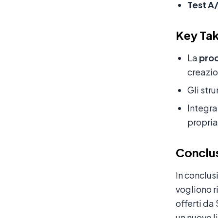
Test A
Key Ta
La
pro
creazio
Gli str
Integra
propria
Conclu
In conclus
vogliono 
offerti da
un nuovo l