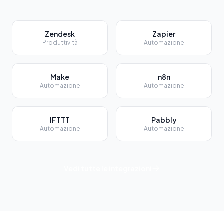
Zendesk
Zapier
Produttività
Automazione
Make
n8n
Automazione
Automazione
IFTTT
Pabbly
Automazione
Automazione
Vedi tutte le integrazioni