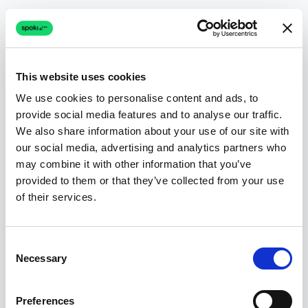
Team Vendite
"
Non dobbiamo più copiare e incollare
This website uses cookies
manualmente i lead da WhatsApp a Google
We use cookies to personalise content and ads, to
Sheets. Succede automaticamente.
"
provide social media features and to analyse our traffic.
We also share information about your use of our site with
our social media, advertising and analytics partners who
may combine it with other information that you’ve
Team Supporto
provided to them or that they’ve collected from your use
of their services.
"
Vedere la cronologia Google Sheets del
cliente direttamente nella finestra di chat ci
Consent
aiuta a risolvere i problemi 2 volte più
Necessary
Selection
velocemente.
"
Preferences