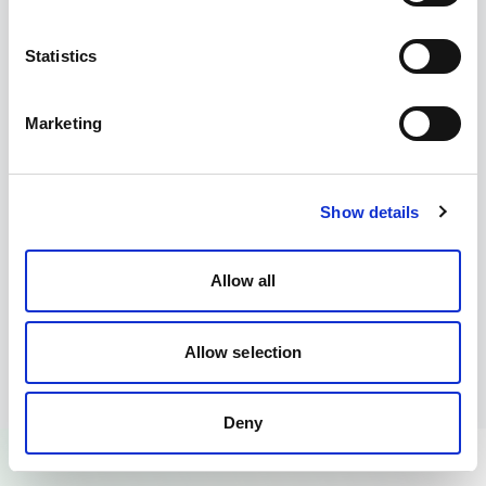
Statistics
Why this matters
Marketing
Nell'era del commercio
conversazionale, l'attrito uccide la
conversione. Integrando Google Sheets
Show details
con Spoki, rimuovi l'attrito dei silos di
dati e crei un'esperienza fluida e
Allow all
intelligente per i tuoi clienti.
Allow selection
Deny