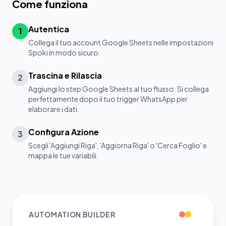
Come funziona
Autentica
1
Collega il tuo account Google Sheets nelle impostazioni
Spoki in modo sicuro.
Trascina e Rilascia
2
Aggiungi lo step Google Sheets al tuo flusso. Si collega
perfettamente dopo il tuo trigger WhatsApp per
elaborare i dati.
Configura Azione
3
Scegli 'Aggiungi Riga', 'Aggiorna Riga' o 'Cerca Foglio' e
mappa le tue variabili.
AUTOMATION BUILDER