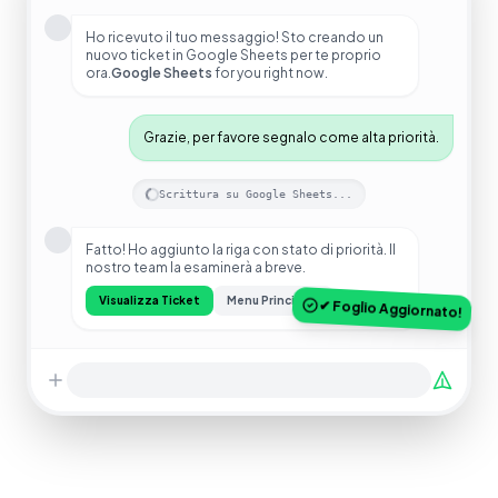
Ho ricevuto il tuo messaggio! Sto creando un
nuovo ticket in Google Sheets per te proprio
ora.
Google Sheets
for you right now.
Grazie, per favore segnalo come alta priorità.
Scrittura su Google Sheets...
Fatto! Ho aggiunto la riga con stato di priorità. Il
nostro team la esaminerà a breve.
Visualizza Ticket
Menu Principale
✔ Foglio Aggiornato!