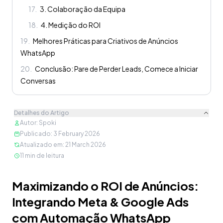
17
.
3. Colaboração da Equipa
18
.
4. Medição do ROI
19
.
Melhores Práticas para Criativos de Anúncios
WhatsApp
20
.
Conclusão: Pare de Perder Leads, Comece a Iniciar
Conversas
Detalhes do Artigo
Autor
:
Spoki
Publicado
:
3 February 2026
Atualizado em
:
21 March 2026
11
min de leitura
Conteúdo
Maximizando o ROI de Anúncios:
Integrando Meta & Google Ads
com Automação WhatsApp