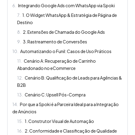
6
.
Integrando Google Ads com WhatsApp via Spoki
7
.
1. O Widget WhatsApp & Estratégia de Página de
Destino
8
.
2. Extensões de Chamada do Google Ads
9
.
3. Rastreamento de Conversões
10
.
Automatizando o Funil: Casos de Uso Práticos
11
.
Cenário A: Recuperação de Carrinho
Abandonado no eCommerce
12
.
Cenário B: Qualificação de Leads para Agências &
B2B
13
.
Cenário C: Upsell Pós-Compra
14
.
Por que a Spoki é a Parceira Ideal para a Integração
de Anúncios
15
.
1. Construtor Visual de Automação
16
.
2. Conformidade e Classificação de Qualidade