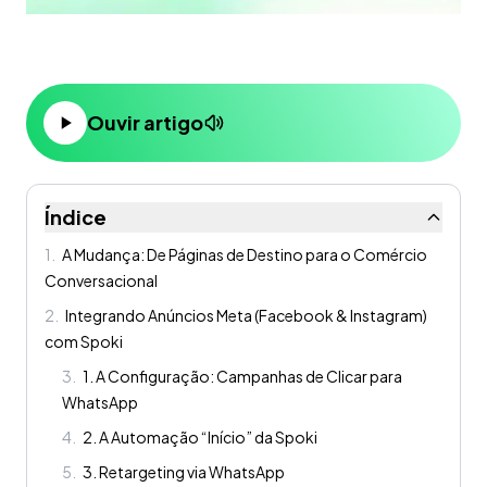
Ouvir artigo
Índice
1
.
A Mudança: De Páginas de Destino para o Comércio
Conversacional
2
.
Integrando Anúncios Meta (Facebook & Instagram)
com Spoki
3
.
1. A Configuração: Campanhas de Clicar para
WhatsApp
4
.
2. A Automação “Início” da Spoki
5
.
3. Retargeting via WhatsApp