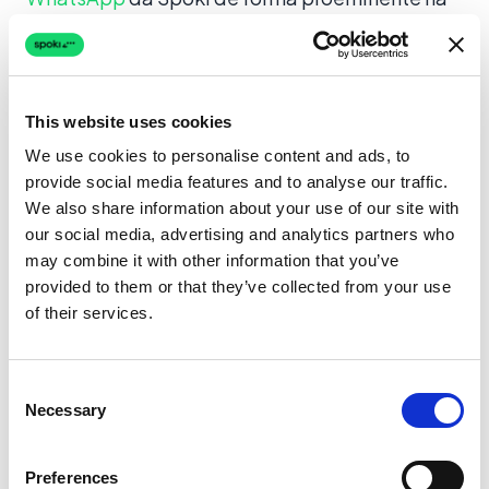
página.
Você pode configurar o widget para passar
parâmetros indicando que o utilizador veio de
This website uses cookies
um Anúncio do Google. Quando eles iniciam um
We use cookies to personalise content and ads, to
chat, a automação da Spoki assume o controlo
provide social media features and to analyse our traffic.
para qualificar o lead instantaneamente.
We also share information about your use of our site with
our social media, advertising and analytics partners who
may combine it with other information that you’ve
2. Extensões de Chamada do Google
provided to them or that they’ve collected from your use
Ads
of their services.
Alternativamente, você pode usar extensões
de chamada ou ativos de anúncio específicos
Consent
Necessary
que incentivam a troca de mensagens. Ao
Selection
exibir o seu número da API do WhatsApp
Business (gerenciado pela Spoki), os
Preferences