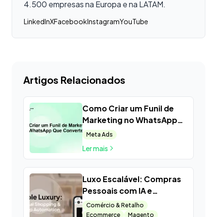
4.500 empresas na Europa e na LATAM.
LinkedIn
X
Facebook
Instagram
YouTube
Artigos Relacionados
Como Criar um Funil de
Marketing no WhatsApp
Que Converte
Meta Ads
Ler mais
Luxo Escalável: Compras
Pessoais com IA e
Automação WhatsApp
Comércio & Retalho
Ecommerce
Magento