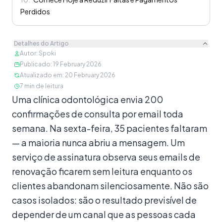
Perdidos
Detalhes do Artigo
Autor
:
Spoki
Publicado
:
19 February 2026
Atualizado em
:
20 February 2026
7
min de leitura
Conteúdo
Uma clínica odontológica envia 200
confirmações de consulta por email toda
semana. Na sexta-feira, 35 pacientes faltaram
— a maioria nunca abriu a mensagem. Um
serviço de assinatura observa seus emails de
renovação ficarem sem leitura enquanto os
clientes abandonam silenciosamente. Não são
casos isolados: são o resultado previsível de
depender de um canal que as pessoas cada