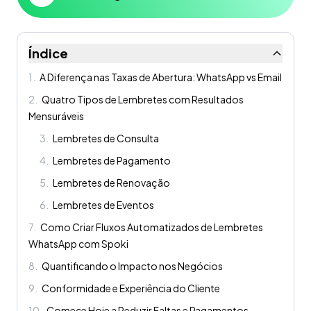
Índice
1
.
A Diferença nas Taxas de Abertura: WhatsApp vs Email
2
.
Quatro Tipos de Lembretes com Resultados
Mensuráveis
3
.
Lembretes de Consulta
4
.
Lembretes de Pagamento
5
.
Lembretes de Renovação
6
.
Lembretes de Eventos
7
.
Como Criar Fluxos Automatizados de Lembretes
WhatsApp com Spoki
8
.
Quantificando o Impacto nos Negócios
9
.
Conformidade e Experiência do Cliente
10
.
Comece Hoje a Reduzir Faltas e Pagamentos