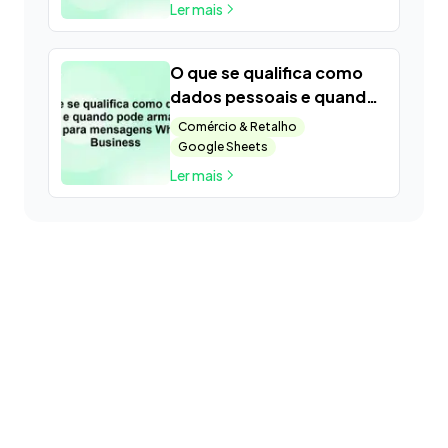
de Atendimento ao
Ler mais
Cliente e Como Reduzi-los
O que se qualifica como
dados pessoais e quando
pode armazená-los —
Comércio & Retalho
Guia para mensagens
Google Sheets
WhatsApp Business
Ler mais