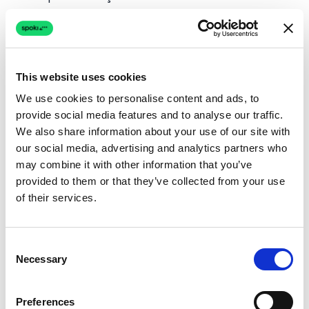
Velocidade de recebimento:
o prazo
médio de pagamento cai 40% quando os
lembretes chegam pelo WhatsApp.
This website uses cookies
Taxas de renovação:
renovações de
We use cookies to personalise content and ads, to
assinaturas aumentam 15–25% com
provide social media features and to analyse our traffic.
lembretes de WhatsApp oportunos.
We also share information about your use of our site with
our social media, advertising and analytics partners who
Presença em eventos:
20–35% mais
may combine it with other information that you’ve
comparecimento quando lembretes de
provided to them or that they’ve collected from your use
WhatsApp substituem ou complementam
of their services.
notificações por email.
Você pode projetar o impacto financeiro para
Consent
Necessary
sua situação específica usando a
calculadora
Selection
de ROI
. Mesmo uma redução modesta em
faltas ou atrasos de pagamento cobre
Preferences