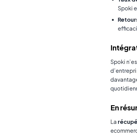
Spoki e
Retours
efficac
Intégra
Spoki n’es
d’entrepri
davantage
quotidien
En rés
La
récupé
ecommerce