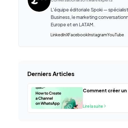
L'équipe éditoriale Spoki — spéciali
Business, le marketing conversationn
Europe et en LATAM.
LinkedIn
X
Facebook
Instagram
YouTube
Derniers Articles
Comment créer un
Lire la suite