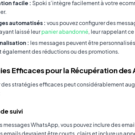
tion facile :
Spoki s’intègre facilement à votre ecom
er.
es automatisés :
vous pouvez configurer des messa
 ayant laissé leur
panier abandonné
, leur rappelant ce 
alisation :
les messages peuvent être personnalisés 
t également des réductions ou des promotions.
ies Efficaces pour la Récupération des
r des stratégies efficaces peut considérablement au
:
 de suivi
s messages WhatsApp, vous pouvez inclure des emails 
s emails devraient être courts, clairs et inclure un appe