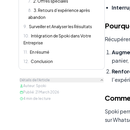
7
.
2. Offres spéciales
Interr
8
.
3. Retours d’expérience après
abandon
Pourquo
9
.
Surveiller et Analyser les Résultats
10
.
Intégration de Spoki dans Votre
Récupérer 
Entreprise
Augmen
11
.
En résumé
panier,
12
.
Conclusion
Renforc
l’expér
Détails de l'Article
Auteur
:
Spoki
Publié
:
21 March 2026
Comment
4
min de lecture
Spoki per
sur Whats