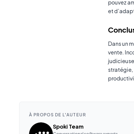
pouvez amé
et d’adapt
Conclu
Dans un mo
vente. Inc
judicieuse
stratégie,
productivi
À PROPOS DE L'AUTEUR
Spoki Team
Conversational software experts