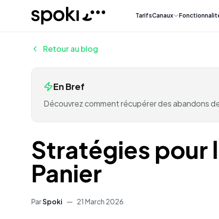
Spoki
Tarifs
Canaux
Fonctionnalit
Retour au blog
En Bref
Découvrez comment récupérer des abandons de 
Stratégies pour
Panier
Par
Spoki
—
21 March 2026