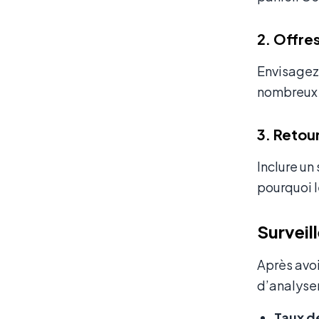
2. Offre
Envisagez 
nombreux 
3. Retou
Inclure u
pourquoi l
Surveill
Après avoi
d’analyser 
Taux d