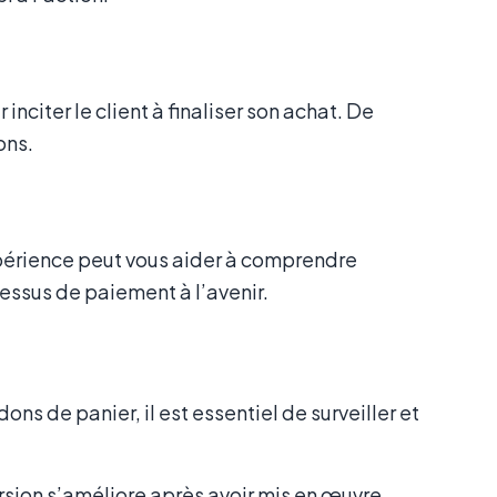
nciter le client à finaliser son achat. De
ons.
périence peut vous aider à comprendre
essus de paiement à l’avenir.
s de panier, il est essentiel de surveiller et
ion s’améliore après avoir mis en œuvre