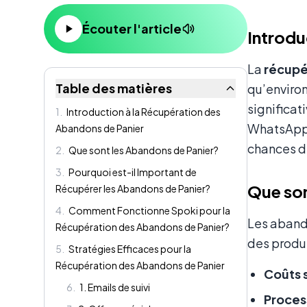
Contenu
Écouter l'article
Introdu
La
récupé
Table des matières
qu’environ
significat
1
.
Introduction à la Récupération des
WhatsApp 
Abandons de Panier
chances d
2
.
Que sont les Abandons de Panier?
3
.
Pourquoi est-il Important de
Que son
Récupérer les Abandons de Panier?
4
.
Comment Fonctionne Spoki pour la
Les abando
Récupération des Abandons de Panier?
des produit
5
.
Stratégies Efficaces pour la
Récupération des Abandons de Panier
Coûts 
6
.
1. Emails de suivi
Proces