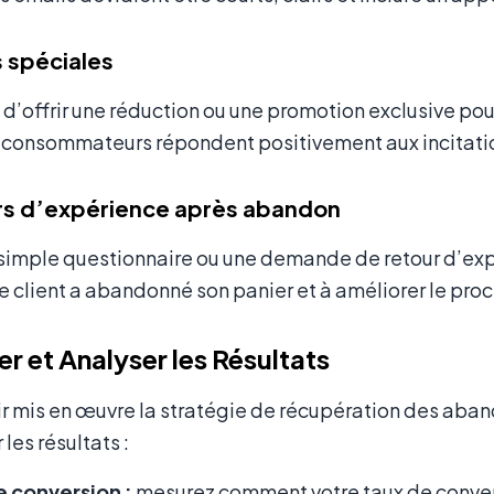
s spéciales
d’offrir une réduction ou une promotion exclusive pour i
consommateurs répondent positivement aux incitati
rs d’expérience après abandon
n simple questionnaire ou une demande de retour d’ex
e client a abandonné son panier et à améliorer le proc
er et Analyser les Résultats
r mis en œuvre la stratégie de récupération des abandon
les résultats :
e conversion :
mesurez comment votre taux de convers