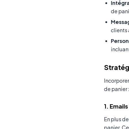
Intégra
de pani
Messag
clients
Personn
incluan
Stratég
Incorpore
de panier 
1. Emails
En plus de
panier. Ce