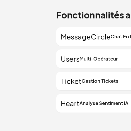
Fonctionnalités 
MessageCircle
Chat En 
Users
Multi-Opérateur
Ticket
Gestion Tickets
Heart
Analyse Sentiment IA