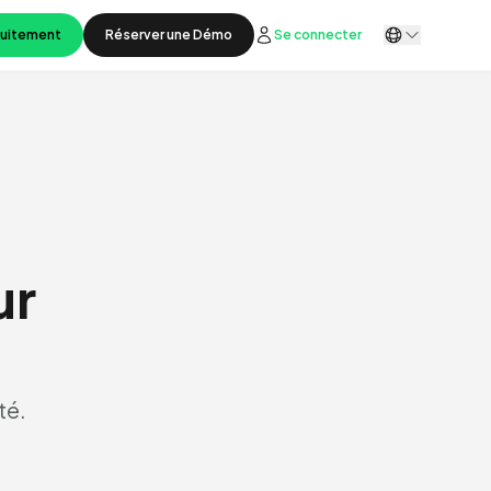
tuitement
Réserver une Démo
Se connecter
ur
té.