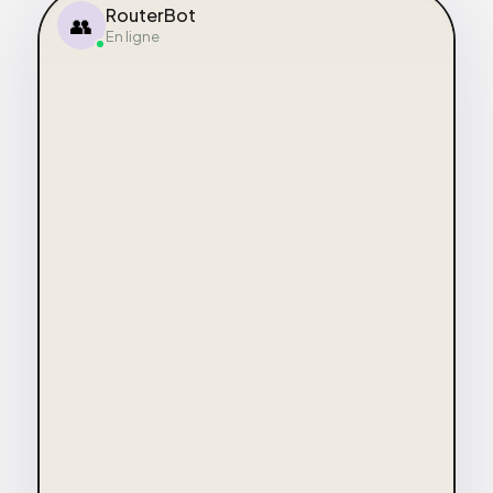
RouterBot
👥
En ligne