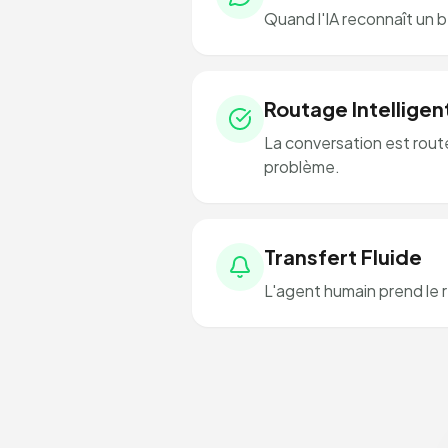
Quand l'IA reconnaît un b
Routage Intelligen
La conversation est routé
problème.
Transfert Fluide
L'agent humain prend le r