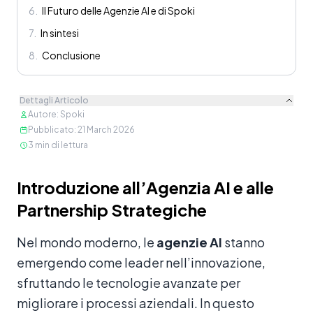
6
.
Il Futuro delle Agenzie AI e di Spoki
7
.
In sintesi
8
.
Conclusione
Dettagli Articolo
Autore
:
Spoki
Pubblicato
:
21 March 2026
3
min di lettura
Contenuto
Introduzione all’Agenzia AI e alle
Partnership Strategiche
Nel mondo moderno, le
agenzie AI
stanno
emergendo come leader nell’innovazione,
sfruttando le tecnologie avanzate per
migliorare i processi aziendali. In questo