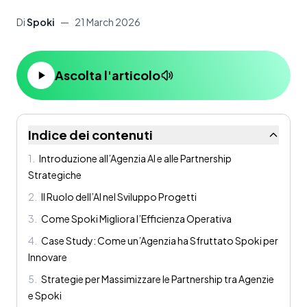
Di
Spoki
—
21 March 2026
Ascolta l'articolo
Indice dei contenuti
1
.
Introduzione all’Agenzia AI e alle Partnership
Strategiche
2
.
Il Ruolo dell’AI nel Sviluppo Progetti
3
.
Come Spoki Migliora l’Efficienza Operativa
4
.
Case Study: Come un’Agenzia ha Sfruttato Spoki per
Innovare
5
.
Strategie per Massimizzare le Partnership tra Agenzie
e Spoki