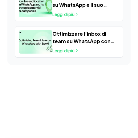
su WhatsApp e il suo
potenziale strategico per
Leggi di più
le aziende
Ottimizzare l’inbox di
team su WhatsApp con
Spoki
Leggi di più