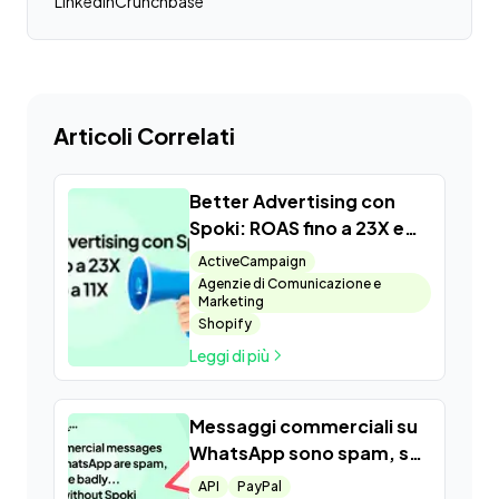
LinkedIn
Crunchbase
Articoli Correlati
Better Advertising con
Spoki: ROAS fino a 23X e
ROI fino a 11X
ActiveCampaign
Agenzie di Comunicazione e
Marketing
Shopify
Leggi di più
Messaggi commerciali su
WhatsApp sono spam, se
fatti male… e senza Spoki
API
PayPal