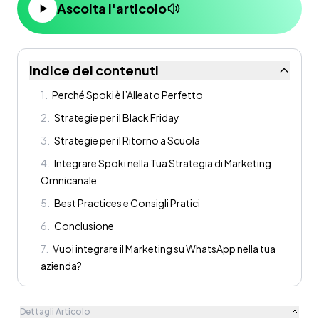
Ascolta l'articolo
Indice dei contenuti
1
.
Perché Spoki è l’Alleato Perfetto
2
.
Strategie per il Black Friday
3
.
Strategie per il Ritorno a Scuola
4
.
Integrare Spoki nella Tua Strategia di Marketing
Omnicanale
5
.
Best Practices e Consigli Pratici
6
.
Conclusione
7
.
Vuoi integrare il Marketing su WhatsApp nella tua
azienda?
Dettagli Articolo