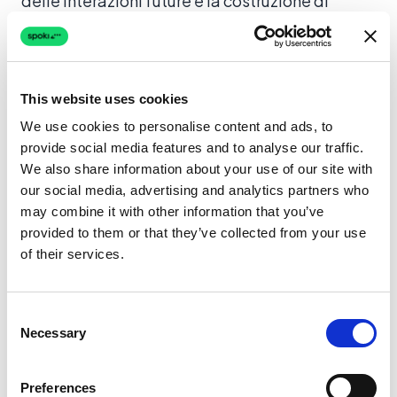
delle interazioni future e la costruzione di
relazioni durature che portano ad aumentare la
fedeltà dei clienti e, di conseguenza, le
vendite.
This website uses cookies
Puoi tracciare l’interazione dei clienti su
WhatsApp e utilizzare questi dati per
We use cookies to personalise content and ads, to
provide social media features and to analyse our traffic.
segmentare ulteriormente il tuo pubblico. Ad
We also share information about your use of our site with
esempio, se un cliente ha mostrato interesse
our social media, advertising and analytics partners who
per una categoria di prodotti tramite
may combine it with other information that you’ve
WhatsApp, puoi inviare email personalizzate
provided to them or that they’ve collected from your use
of their services.
con offerte correlate.
4.2
Campagne di Retargeting
Consent
Necessary
Selection
Usa i dati raccolti tramite Spoki per alimentare
campagne di retargeting su altri canali, come
Preferences