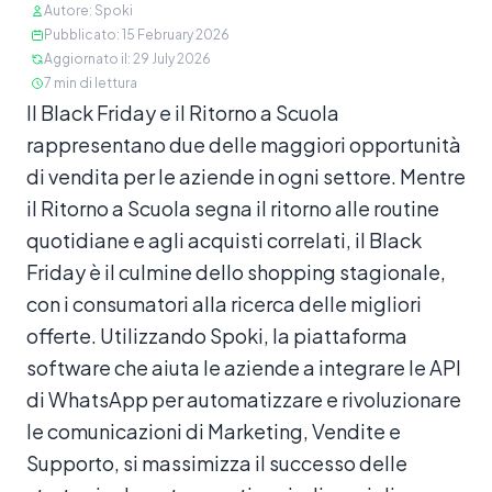
Autore
:
Spoki
Pubblicato
:
15 February 2026
Aggiornato il
:
29 July 2026
7
min di lettura
Contenuto
Il Black Friday e il Ritorno a Scuola
rappresentano due delle maggiori opportunità
di vendita per le aziende in ogni settore. Mentre
il Ritorno a Scuola segna il ritorno alle routine
quotidiane e agli acquisti correlati, il Black
Friday è il culmine dello shopping stagionale,
con i consumatori alla ricerca delle migliori
offerte. Utilizzando Spoki, la piattaforma
software che aiuta le aziende a integrare le API
di WhatsApp per automatizzare e rivoluzionare
le comunicazioni di Marketing, Vendite e
Supporto, si massimizza il successo delle