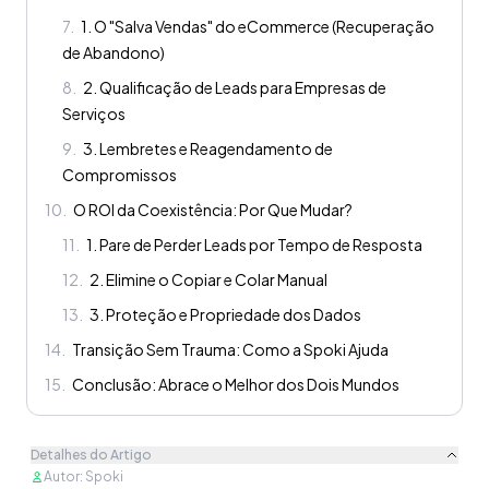
7
.
1. O "Salva Vendas" do eCommerce (Recuperação
de Abandono)
8
.
2. Qualificação de Leads para Empresas de
Serviços
9
.
3. Lembretes e Reagendamento de
Compromissos
10
.
O ROI da Coexistência: Por Que Mudar?
11
.
1. Pare de Perder Leads por Tempo de Resposta
12
.
2. Elimine o Copiar e Colar Manual
13
.
3. Proteção e Propriedade dos Dados
14
.
Transição Sem Trauma: Como a Spoki Ajuda
15
.
Conclusão: Abrace o Melhor dos Dois Mundos
Detalhes do Artigo
Autor
:
Spoki