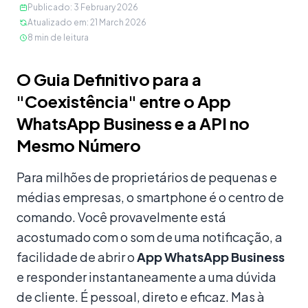
Publicado
:
3 February 2026
Atualizado em
:
21 March 2026
8
min de leitura
Conteúdo
O Guia Definitivo para a
"Coexistência" entre o App
WhatsApp Business e a API no
Mesmo Número
Para milhões de proprietários de pequenas e
médias empresas, o smartphone é o centro de
comando. Você provavelmente está
acostumado com o som de uma notificação, a
facilidade de abrir o
App WhatsApp Business
e responder instantaneamente a uma dúvida
de cliente. É pessoal, direto e eficaz. Mas à