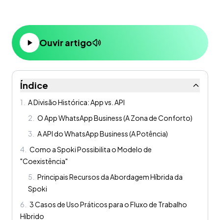
Ouvir artigo
Índice
1
.
A Divisão Histórica: App vs. API
2
.
O App WhatsApp Business (A Zona de Conforto)
3
.
A API do WhatsApp Business (A Potência)
4
.
Como a Spoki Possibilita o Modelo de
"Coexistência"
5
.
Principais Recursos da Abordagem Híbrida da
Spoki
6
.
3 Casos de Uso Práticos para o Fluxo de Trabalho
Híbrido