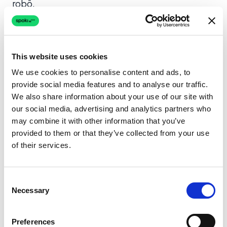
robô.
2. Qualificação de Leads para Empresas
de Serviços
This website uses cookies
A Automação (API):
Você veicula um anúncio
We use cookies to personalise content and ads, to
no Facebook para sua empresa de consultoria.
provide social media features and to analyse our traffic.
We also share information about your use of our site with
Quando um lead clica em "Enviar Mensagem",
our social media, advertising and analytics partners who
a Spoki inicia um fluxo de chatbot fazendo
may combine it with other information that you’ve
perguntas de qualificação:
"Qual é o seu
provided to them or that they’ve collected from your use
orçamento?"
e
"Quando você pretende
of their services.
começar?"
Consent
O Fator de Coexistência (Humano):
Uma vez
Necessary
Selection
que o lead é qualificado como "Alto Valor", a
Spoki o marca. Seu gerente de vendas recebe
Preferences
um alerta. Em vez de uma resposta genérica do