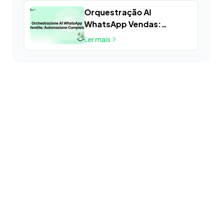
Orquestração AI
WhatsApp Vendas:
Automação Completa
Ler mais