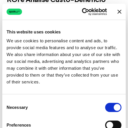
O investimento em workflows self-hosted para
WhatsApp Business API requer uma análise
precisa do retorno económico. As empresas
This website uses cookies
que implementam estas soluções registam
We use cookies to personalise content and ads, to
tipicamente um ponto de equilíbrio entre 8-12
provide social media features and to analyse our traffic.
meses, com poupanças significativas no longo
We also share information about your use of our site with
our social media, advertising and analytics partners who
prazo.
may combine it with other information that you’ve
provided to them or that they’ve collected from your use
Principais Fatores de Custo
of their services.
Os custos a considerar incluem:
Consent
Infraestrutura Hardware/Cloud
:
Necessary
Selection
Servidores, armazenamento e networking
Licenças de Software
: Sistemas
Preferences