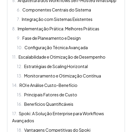
5
.
Arquitetura dos Workflows Self-Hosted WhatsApp
6
.
Componentes Centrais do Sistema
7
.
Integração com Sistemas Existentes
8
.
Implementação Prática: Melhores Práticas
9
.
Fase de Planeamento e Design
10
.
Configuração Técnica Avançada
11
.
Escalabilidade e Otimização de Desempenho
12
.
Estratégias de Scaling Horizontal
13
.
Monitoramento e Otimização Contínua
14
.
ROI e Análise Custo-Benefício
15
.
Principais Fatores de Custo
16
.
Benefícios Quantificáveis
17
.
Spoki: A Solução Enterprise para Workflows
Avançados
18
.
Vantagens Competitivas do Spoki