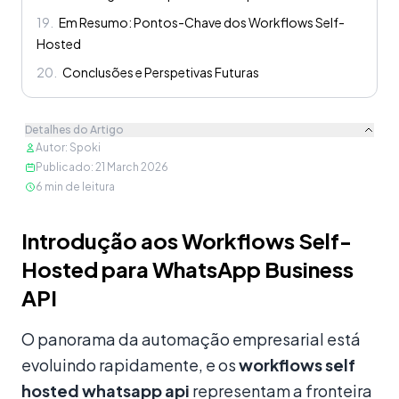
19
.
Em Resumo: Pontos-Chave dos Workflows Self-
Hosted
20
.
Conclusões e Perspetivas Futuras
Detalhes do Artigo
Autor
:
Spoki
Publicado
:
21 March 2026
6
min de leitura
Conteúdo
Introdução aos Workflows Self-
Hosted para WhatsApp Business
API
O panorama da automação empresarial está
evoluindo rapidamente, e os
workflows self
hosted whatsapp api
representam a fronteira