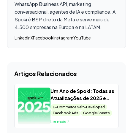
WhatsApp Business API, marketing
conversacional, agentes de IA e compliance. A
Spoki é BSP direto da Meta e serve mais de
4.500 empresas na Europa e na LATAM.
LinkedIn
X
Facebook
Instagram
YouTube
Artigos Relacionados
Um Ano de Spoki: Todas as
Atualizações de 2025 e
Spoilers para o Futuro do
E-Commerce Self-Developed
Marketing Conversacional
Facebook Ads
Google Sheets
Ler mais