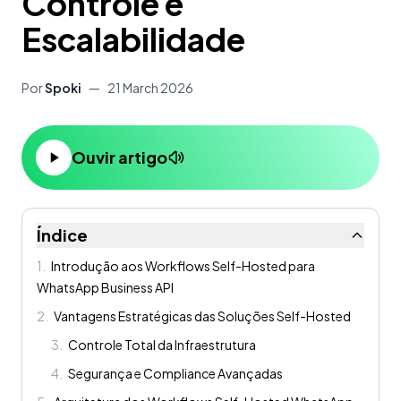
Controle e
Escalabilidade
Por
Spoki
—
21 March 2026
Ouvir artigo
Índice
1
.
Introdução aos Workflows Self-Hosted para
WhatsApp Business API
2
.
Vantagens Estratégicas das Soluções Self-Hosted
3
.
Controle Total da Infraestrutura
4
.
Segurança e Compliance Avançadas