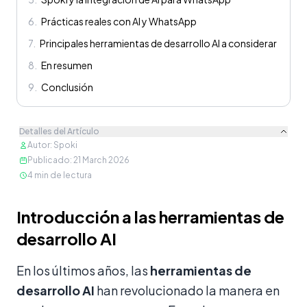
6
.
Prácticas reales con AI y WhatsApp
7
.
Principales herramientas de desarrollo AI a considerar
8
.
En resumen
9
.
Conclusión
Detalles del Artículo
Autor
:
Spoki
Publicado
:
21 March 2026
4
min de lectura
Contenido
Introducción a las herramientas de
desarrollo AI
En los últimos años, las
herramientas de
desarrollo AI
han revolucionado la manera en