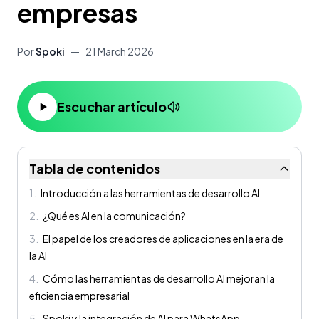
empresas
Por
Spoki
—
21 March 2026
Escuchar artículo
Tabla de contenidos
1
.
Introducción a las herramientas de desarrollo AI
2
.
¿Qué es AI en la comunicación?
3
.
El papel de los creadores de aplicaciones en la era de
la AI
4
.
Cómo las herramientas de desarrollo AI mejoran la
eficiencia empresarial
5
.
Spoki y la integración de AI para WhatsApp