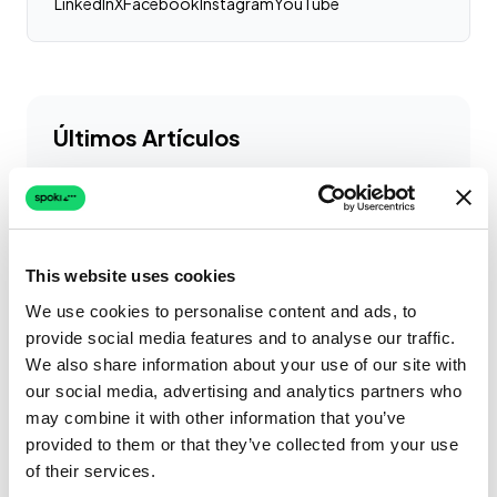
LinkedIn
X
Facebook
Instagram
YouTube
Últimos Artículos
Cómo integrar Google
Sheets con Spoki
Google Sheets
HubSpot
This website uses cookies
Mailchimp
We use cookies to personalise content and ads, to
Leer más
provide social media features and to analyse our traffic.
We also share information about your use of our site with
Vibe Coding:
our social media, advertising and analytics partners who
Democratización del
may combine it with other information that you’ve
Desarrollo de Software
provided to them or that they’ve collected from your use
Leer más
of their services.