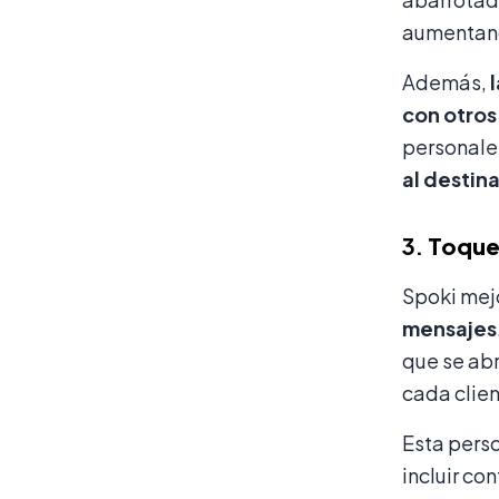
aumentando
Además,
con otros
personale
al destin
3.
Toque 
Spoki mej
mensajes
que se abr
cada clien
Esta perso
incluir c