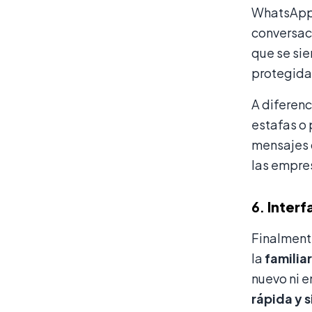
WhatsApp 
conversac
que se si
protegida
A diferenc
estafas o 
mensajes q
las empres
6.
Interfa
Finalmente
la
familia
nuevo ni e
rápida y s