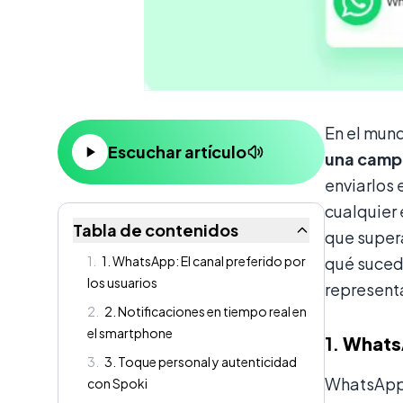
Contenido
En el mund
Escuchar artículo
una campa
enviarlos 
cualquier
Tabla de contenidos
que supera
1
.
1. WhatsApp: El canal preferido por
qué sucede
los usuarios
represent
2
.
2. Notificaciones en tiempo real en
el smartphone
1.
WhatsA
3
.
3. Toque personal y autenticidad
WhatsApp 
con Spoki