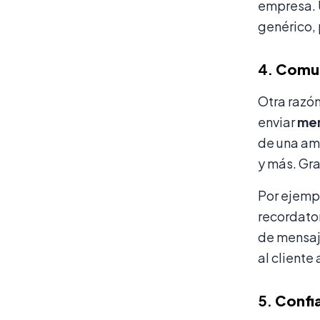
empresa. 
genérico, 
4.
Comun
Otra razón
enviar
men
de una amp
y más. Gra
Por ejempl
recordato
de mensaj
al cliente 
5.
Confia