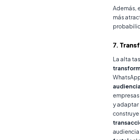
Además, e
más atract
probabili
7.
Transf
La alta ta
transform
WhatsApp 
audienci
empresas r
y adaptar 
construye 
transacci
audiencia 