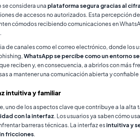
se considera una
plataforma segura gracias al cif
iones de accesos no autorizados. Esta percepción de 
enten cómodos recibiendo comunicaciones en WhatsA
.
ia de canales como el correo electrónico, donde los 
phishing,
WhatsApp se percibe como un entorno s
ue reciben y, en consecuencia, a abrirlos con más f
as a mantener una comunicación abierta y confiable c
z intuitiva y familiar
, uno de los aspectos clave que contribuye a la alt
ridad con la interfaz
. Los usuarios ya saben cómo us
nfrentar barreras técnicas. La interfaz es
intuitiva y s
in fricciones
.