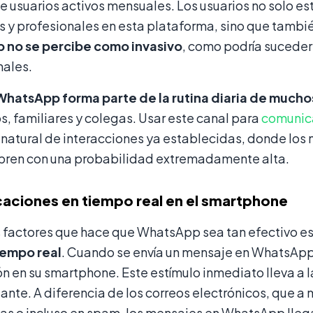
e usuarios activos mensuales. Los usuarios no solo e
 y profesionales en esta plataforma, sino que también
no se percibe como invasivo
, como podría suceder 
ales.
WhatsApp forma parte de la rutina diaria de much
, familiares y colegas. Usar este canal para
comunic
o natural de interacciones ya establecidas, donde los 
abren con una probabilidad extremadamente alta.
caciones en tiempo real en el smartphone
s factores que hace que WhatsApp sea tan efectivo es
iempo real
. Cuando se envía un mensaje en WhatsApp
ón en su smartphone. Este estímulo inmediato lleva a l
stante. A diferencia de los correos electrónicos, que
s o incluso en spam, los mensajes en WhatsApp llegan 