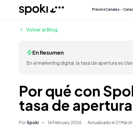
Spoki
Precios
Canales
Carac
Volver al Blog
En Resumen
En el marketing digital, la tasa de apertura es 
Por qué con Spo
tasa de apertura
Por
Spoki
—
16 February 2026
·
Actualizado el
21 Marc