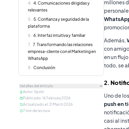
millones d
4
.
4. Comunicaciones dirigidas y
relevantes
personales
WhatsApp 
5
.
5. Confianza y seguridad de la
plataforma
promocion
6
.
6. Interfaz intuitiva y familiar
Además,
7
.
7. Transformando las relaciones
con amigos
empresa-cliente con el Marketing en
en un fluj
WhatsApp
todo, se 
8
.
Conclusión
2.
Notifi
Detalles del Artículo
Autor
:
Spoki
Uno de lo
Publicado
:
16 February 2026
push en t
Actualizado el
:
21 March 2026
7
min de lectura
notificaci
casi al in
abarrotada