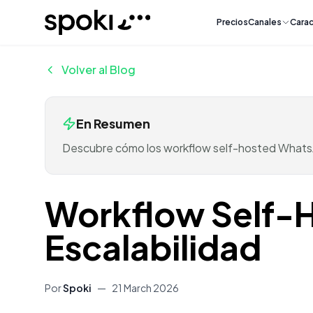
Spoki
Precios
Canales
Carac
Volver al Blog
En Resumen
Descubre cómo los workflow self-hosted WhatsApp
Workflow Self-H
Escalabilidad
Por
Spoki
—
21 March 2026