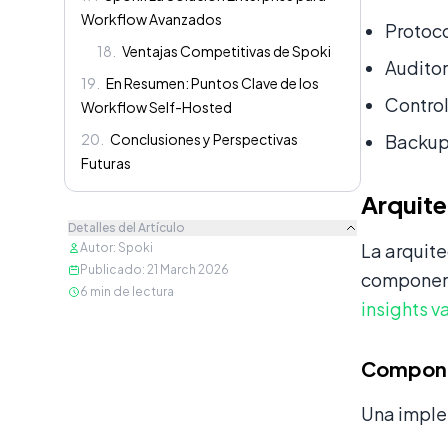
Workflow Avanzados
Protoco
18
.
Ventajas Competitivas de Spoki
Audito
19
.
En Resumen: Puntos Clave de los
Control
Workflow Self-Hosted
20
.
Conclusiones y Perspectivas
Backup
Futuras
Arquit
Detalles del Artículo
La arquit
Autor
:
Spoki
Publicado
:
21 March 2026
component
6
min de lectura
insights v
Compone
Una imple