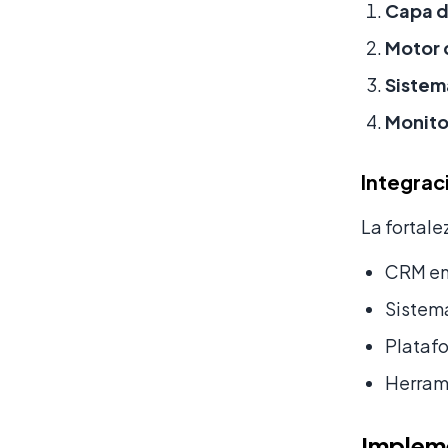
Capa d
Motor 
Sistem
Monito
Integrac
La fortale
CRM ent
Sistema
Platafo
Herrami
Impleme