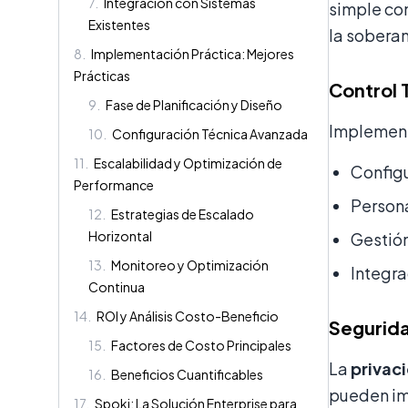
7
.
Integración con Sistemas
simple con
Existentes
la soberan
8
.
Implementación Práctica: Mejores
Prácticas
Control T
9
.
Fase de Planificación y Diseño
Implementa
10
.
Configuración Técnica Avanzada
11
.
Escalabilidad y Optimización de
Configu
Performance
Persona
12
.
Estrategias de Escalado
Horizontal
Gestión
13
.
Monitoreo y Optimización
Integra
Continua
14
.
ROI y Análisis Costo-Beneficio
Segurid
15
.
Factores de Costo Principales
La
privac
16
.
Beneficios Cuantificables
pueden i
17
.
Spoki: La Solución Enterprise para