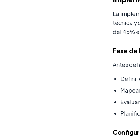
La implem
técnica y
del 45% en
Fase de 
Antes de l
Definir
Mapear 
Evaluar
Planifi
Configur