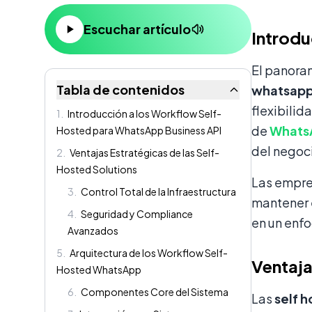
Contenido
Escuchar artículo
Introdu
El panora
Tabla de contenidos
whatsapp
flexibilid
1
.
Introducción a los Workflow Self-
de
WhatsA
Hosted para WhatsApp Business API
del negoc
2
.
Ventajas Estratégicas de las Self-
Hosted Solutions
Las empres
3
.
Control Total de la Infraestructura
mantener e
4
.
Seguridad y Compliance
en un enf
Avanzados
5
.
Arquitectura de los Workflow Self-
Ventaja
Hosted WhatsApp
6
.
Componentes Core del Sistema
Las
self h