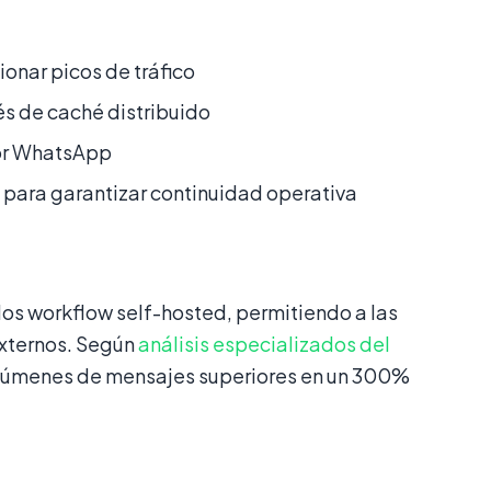
ionar picos de tráfico
és de caché distribuido
por WhatsApp
 para garantizar continuidad operativa
los workflow self-hosted, permitiendo a las
externos. Según
análisis especializados del
olúmenes de mensajes superiores en un 300%