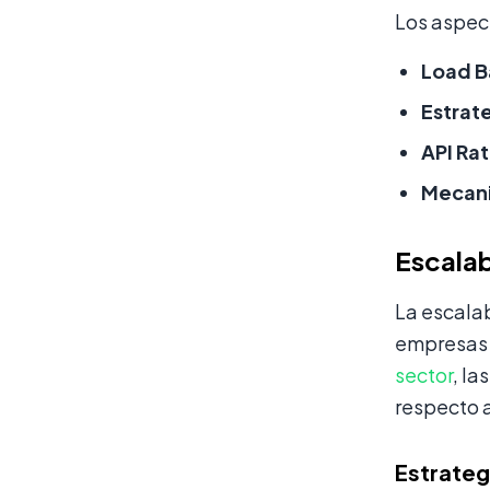
Los aspect
Load B
Estrat
API Rat
Mecani
Escalab
La escalab
empresas 
sector
, l
respecto a
Estrateg