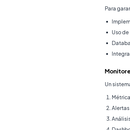
Para gara
Implem
Uso de
Databas
Integra
Monitore
Un sistema
Métrica
Alertas
Análisi
Dashbo