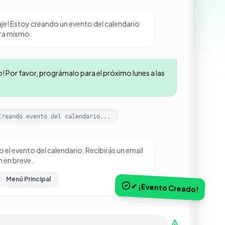
aje! Estoy creando un evento del calendario
ora mismo.
! Por favor, prográmalo para el próximo lunes a las
Creando evento del calendario...
o el evento del calendario. Recibirás un email
 en breve.
Menú Principal
✔ ¡Evento Creado!