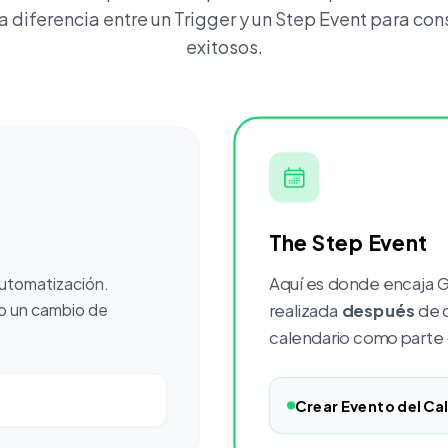
a diferencia entre un Trigger y un Step Event para const
exitosos.
The Step Event
Aquí es donde encaja G
 automatización.
o un cambio de
realizada
después
de q
calendario como parte d
Crear Evento del Ca