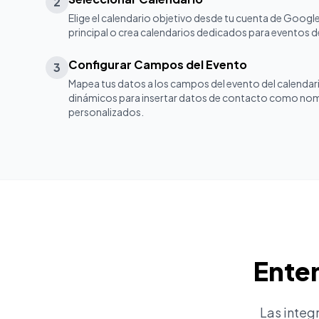
2
Elige el calendario objetivo desde tu cuenta de Google
principal o crea calendarios dedicados para eventos 
Configurar Campos del Evento
3
Mapea tus datos a los campos del evento del calendari
dinámicos para insertar datos de contacto como no
personalizados.
Enten
Las integ