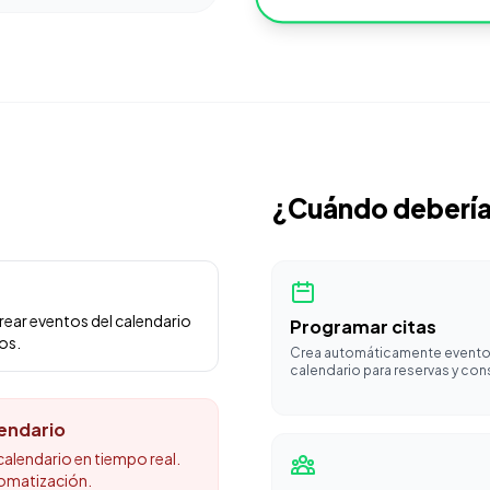
¿Cuándo debería
ear eventos del calendario
Programar citas
os.
Crea automáticamente evento
calendario para reservas y con
lendario
alendario en tiempo real.
tomatización.