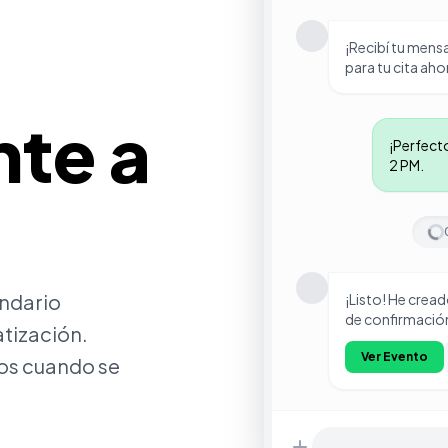
¡Recibí tu mens
para tu cita ah
te a
¡Perfecto
2 PM.
ndario
¡Listo! He cread
de confirmación
tización.
Ver Evento
ios cuando se