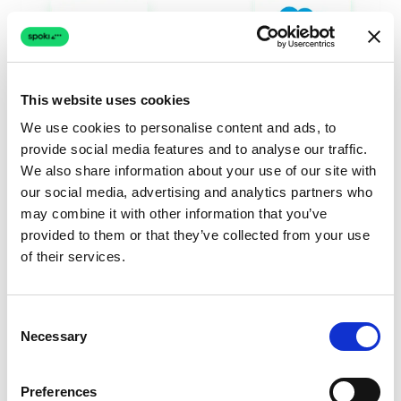
This website uses cookies
We use cookies to personalise content and ads, to
provide social media features and to analyse our traffic.
We also share information about your use of our site with
our social media, advertising and analytics partners who
may combine it with other information that you’ve
provided to them or that they’ve collected from your use
of their services.
7. Mayor Tasa de
Conversión
Consent
Necessary
Selection
La integración mejora la gestión de leads, facilitando la
transición de prospecto a cliente:
Preferences