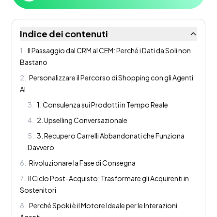
Indice dei contenuti
1
.
Il Passaggio dal CRM al CEM: Perché i Dati da Soli non
Bastano
2
.
Personalizzare il Percorso di Shopping con gli Agenti
AI
3
.
1. Consulenza sui Prodotti in Tempo Reale
4
.
2. Upselling Conversazionale
5
.
3. Recupero Carrelli Abbandonati che Funziona
Davvero
6
.
Rivoluzionare la Fase di Consegna
7
.
Il Ciclo Post-Acquisto: Trasformare gli Acquirenti in
Sostenitori
8
.
Perché Spoki è il Motore Ideale per le Interazioni