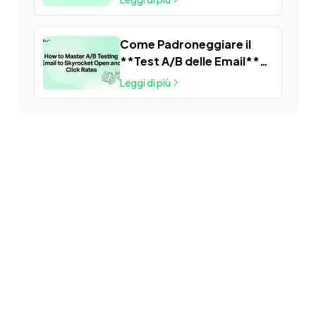
efficaci
Come Padroneggiare il
**Test A/B delle Email**
per Far Impennare i Tassi
Leggi di più
di Apertura e di Click