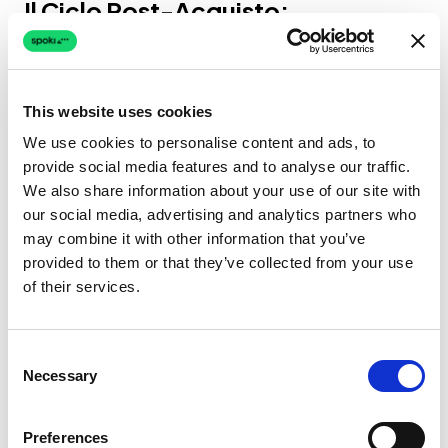
Il Ciclo Post-Acquisto:
Trasformare gli Acquirenti in
Sostenitori
This website uses cookies
La vendita non si conclude affatto quando il
We use cookies to personalise content and ads, to
pacco viene consegnato. Le aziende di
provide social media features and to analyse our traffic.
maggior successo utilizzano le interazioni
We also share information about your use of our site with
agentiche per costruire una fedeltà duratura
our social media, advertising and analytics partners who
nel tempo. È qui che la visione secondo cui il
may combine it with other information that you’ve
provided to them or that they’ve collected from your use
futuro è conversazionale
brilla davvero in
of their services.
tutta la sua potenza.
Una volta confermata la consegna tramite le
Consent
WhatsApp Business API
, l'agente AI può
Necessary
Selection
attivare una serie di follow-up altamente
personalizzati:
Preferences