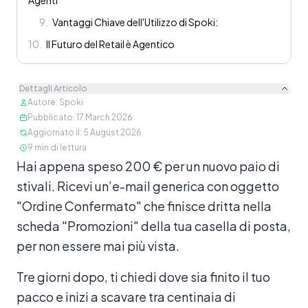
Agenti
9
.
Vantaggi Chiave dell'Utilizzo di Spoki:
10
.
Il Futuro del Retail è Agentico
Dettagli Articolo
Autore
:
Spoki
Pubblicato
:
17 March 2026
Aggiornato il
:
5 August 2026
9
min di lettura
Contenuto
Hai appena speso 200 € per un nuovo paio di
stivali. Ricevi un’e-mail generica con oggetto
"Ordine Confermato" che finisce dritta nella
scheda "Promozioni" della tua casella di posta,
per non essere mai più vista.
Tre giorni dopo, ti chiedi dove sia finito il tuo
pacco e inizi a scavare tra centinaia di