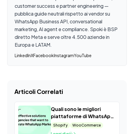
customer success e partner engineering —
pubblica guide neutrali rispetto ai vendor su
WhatsApp Business API, conversational
marketing, AI agent e compliance. Spoki è BSP
diretto Meta e serve oltre 4.500 aziende in
Europa e LATAM.
LinkedIn
X
Facebook
Instagram
YouTube
Articoli Correlati
Quali sono le migliori
piattaforme di WhatsApp
Marketing per le aziende?
Shopify
WooCommerce
Ecco cinque soluzioni
Leggi di più