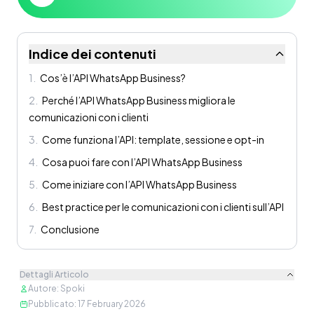
Indice dei contenuti
1
.
Cos’è l’API WhatsApp Business?
2
.
Perché l’API WhatsApp Business migliora le
comunicazioni con i clienti
3
.
Come funziona l’API: template, sessione e opt-in
4
.
Cosa puoi fare con l’API WhatsApp Business
5
.
Come iniziare con l’API WhatsApp Business
6
.
Best practice per le comunicazioni con i clienti sull’API
7
.
Conclusione
Dettagli Articolo
Autore
:
Spoki
Pubblicato
:
17 February 2026