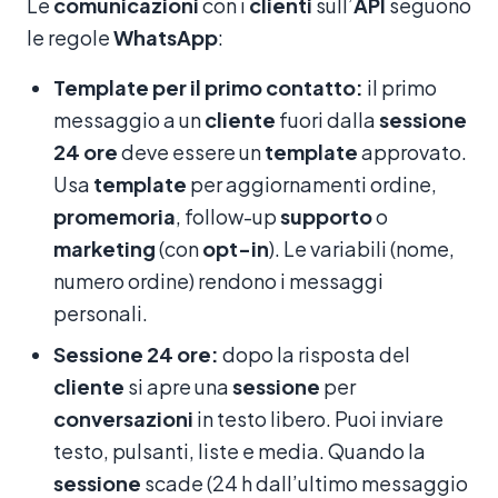
Le
comunicazioni
con i
clienti
sull’
API
seguono
le regole
WhatsApp
:
Template per il primo contatto:
il primo
messaggio a un
cliente
fuori dalla
sessione
24 ore
deve essere un
template
approvato.
Usa
template
per aggiornamenti ordine,
promemoria
, follow-up
supporto
o
marketing
(con
opt-in
). Le variabili (nome,
numero ordine) rendono i messaggi
personali.
Sessione 24 ore:
dopo la risposta del
cliente
si apre una
sessione
per
conversazioni
in testo libero. Puoi inviare
testo, pulsanti, liste e media. Quando la
sessione
scade (24 h dall’ultimo messaggio