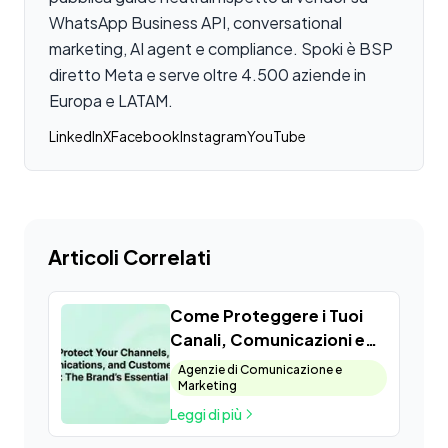
WhatsApp Business API, conversational
marketing, AI agent e compliance. Spoki è BSP
diretto Meta e serve oltre 4.500 aziende in
Europa e LATAM.
LinkedIn
X
Facebook
Instagram
YouTube
Articoli Correlati
Come Proteggere i Tuoi
Canali, Comunicazioni e
Clienti dagli Attacchi
Agenzie di Comunicazione e
Hacker: Il Ruolo Essenziale
Marketing
del Brand
Leggi di più