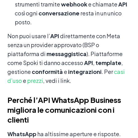
strumenti tramite
webhook
e chiamate
API
così ogni
conversazione
resta in un unico
posto.
Non puoi usare l’
API
direttamente con Meta
senza un provider approvato (BSP o
piattaforma di
messaggistica
). Piattaforme
come Spoki ti danno accesso
API
,
template
,
gestione
conformità
e
integrazioni
. Per
casi
d’uso
e
prezzi
, vedi i link.
Perché l’API WhatsApp Business
migliora le comunicazioni con i
clienti
WhatsApp
ha altissime aperture e risposte.