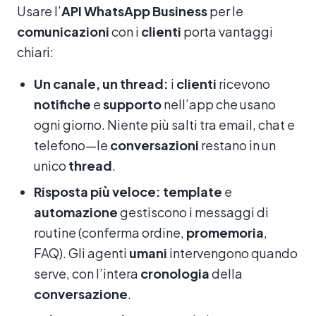
Usare l’
API WhatsApp Business
per le
comunicazioni
con i
clienti
porta vantaggi
chiari:
Un canale, un thread:
i
clienti
ricevono
notifiche
e
supporto
nell’app che usano
ogni giorno. Niente più salti tra email, chat e
telefono—le
conversazioni
restano in un
unico
thread
.
Risposta più veloce:
template
e
automazione
gestiscono i messaggi di
routine (conferma ordine,
promemoria
,
FAQ). Gli agenti
umani
intervengono quando
serve, con l’intera
cronologia
della
conversazione
.