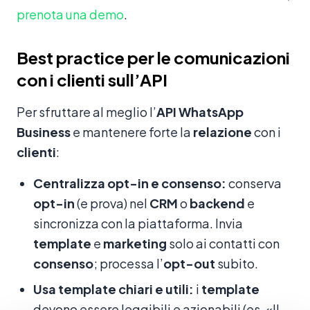
prenota una demo
.
Best practice per le comunicazioni
con i clienti sull’API
Per sfruttare al meglio l’
API WhatsApp
Business
e mantenere forte la
relazione
con i
clienti
:
Centralizza opt-in e consenso:
conserva
opt-in
(e prova) nel
CRM
o
backend
e
sincronizza con la piattaforma. Invia
template
e
marketing
solo ai contatti con
consenso
; processa l’
opt-out
subito.
Usa template chiari e utili:
i
template
devono essere leggibili e azionabili (es. «Il