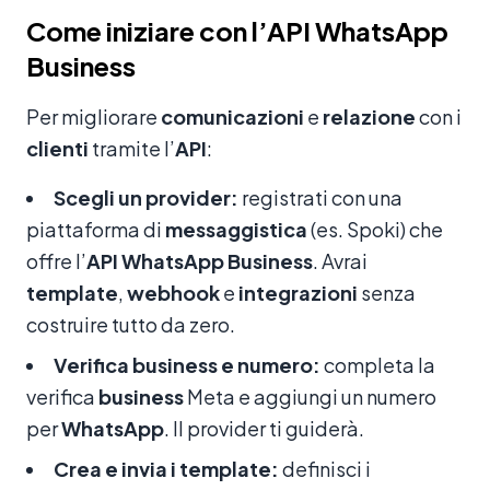
Come iniziare con l’API WhatsApp
Business
Per migliorare
comunicazioni
e
relazione
con i
clienti
tramite l’
API
:
Scegli un provider:
registrati con una
piattaforma di
messaggistica
(es. Spoki) che
offre l’
API WhatsApp Business
. Avrai
template
,
webhook
e
integrazioni
senza
costruire tutto da zero.
Verifica business e numero:
completa la
verifica
business
Meta e aggiungi un numero
per
WhatsApp
. Il provider ti guiderà.
Crea e invia i template:
definisci i