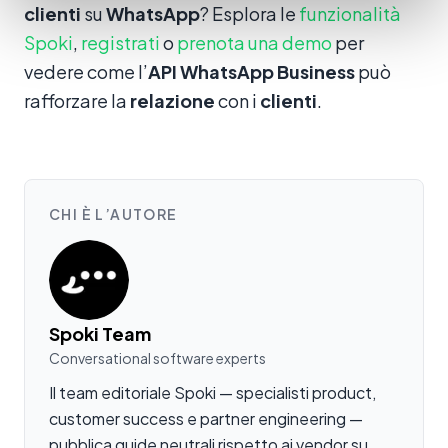
clienti
su
WhatsApp
? Esplora le
funzionalità
Spoki
,
registrati
o
prenota una demo
per
vedere come l’
API WhatsApp Business
può
rafforzare la
relazione
con i
clienti
.
CHI È L’AUTORE
Spoki Team
Conversational software experts
Il team editoriale Spoki — specialisti product,
customer success e partner engineering —
pubblica guide neutrali rispetto ai vendor su