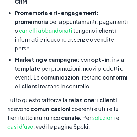
CRM
.
Promemoria e ri-engagement:
promemoria
per appuntamenti, pagamenti
o
carrelli abbandonati
tengono i
clienti
informati e riducono assenze o vendite
perse.
Marketing e campagne:
con
opt-in
, invia
template
per promozioni, nuovi prodotti o
eventi. Le
comunicazioni
restano
conformi
e i
clienti
restano in controllo.
Tutto questo rafforza la
relazione
: i
clienti
ricevono
comunicazioni
coerenti e utili e tu
tieni tutto in un unico
canale
. Per
soluzioni
e
casi d’uso
, vedi le pagine Spoki.