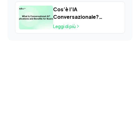
Cos’è l’IA
Conversazionale?
Applicazioni e Vantaggi
Leggi di più