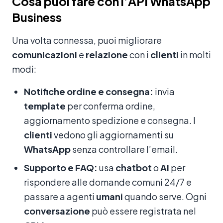
Cosa puoi fare con l’API WhatsApp
Business
Una volta connessa, puoi migliorare
comunicazioni
e
relazione
con i
clienti
in molti
modi:
Notifiche ordine e consegna:
invia
template
per conferma ordine,
aggiornamento spedizione e consegna. I
clienti
vedono gli aggiornamenti su
WhatsApp
senza controllare l’email.
Supporto e FAQ:
usa
chatbot
o
AI
per
rispondere alle domande comuni 24/7 e
passare a agenti
umani
quando serve. Ogni
conversazione
può essere registrata nel