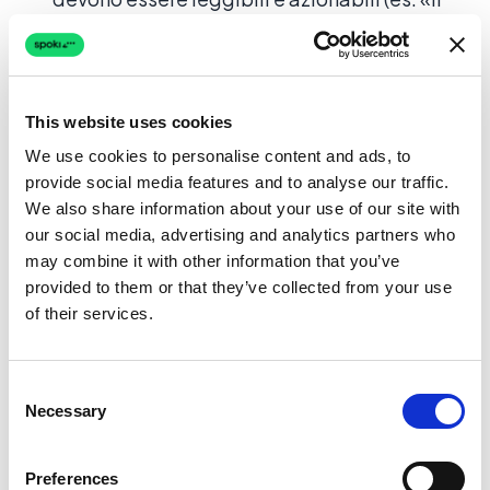
tuo ordine #{{1}} è stato spedito. Seguilo qui:
{{2}}»). Evita blocchi lunghi; usa variabili per
personalizzare.
This website uses cookies
Collega ogni conversazione al CRM:
così
We use cookies to personalise content and ads, to
supporto
e vendite vedono l’intera
provide social media features and to analyse our traffic.
cronologia
e possono continuare la
We also share information about your use of our site with
relazione
in contesto. Un
thread
per
our social media, advertising and analytics partners who
cliente
quando possibile.
may combine it with other information that you’ve
provided to them or that they’ve collected from your use
Combina automazione e passaggio a
of their services.
umano:
usa
chatbot
e
template
per le
comunicazioni
di routine e passa a agenti
Consent
umani
per casi complessi o sensibili. La
Necessary
Selection
relazione
ne beneficia quando i
clienti
possono raggiungere una persona quando
Preferences