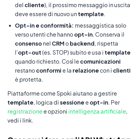
del
cliente
), il prossimo messaggio in uscita
deve essere di nuovo un
template
.
Opt-in e conformità:
messaggistica solo
verso utenti che hanno
opt-in
. Conserva il
consenso
nel
CRM
o
backend
, rispetta
l’
opt-out
(es. STOP) subito e usa i
template
quando richiesto. Così le
comunicazioni
restano
conformi
e la
relazione
con i
clienti
è protetta.
Piattaforme come Spoki aiutano a gestire
template
, logica di
sessione
e
opt-in
. Per
registrazione
e opzioni
intelligenza artificiale
,
vedi i link.