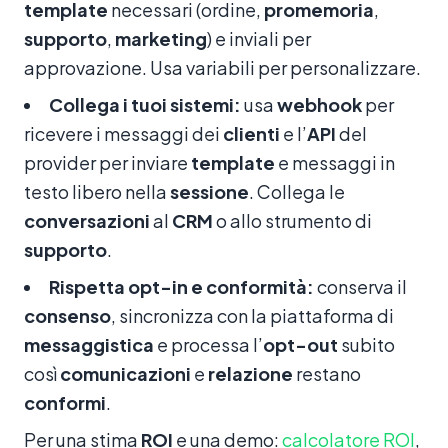
template
necessari (ordine,
promemoria
,
supporto
,
marketing
) e inviali per
approvazione. Usa variabili per personalizzare.
Collega i tuoi sistemi:
usa
webhook
per
ricevere i messaggi dei
clienti
e l’
API
del
provider per inviare
template
e messaggi in
testo libero nella
sessione
. Collega le
conversazioni
al
CRM
o allo strumento di
supporto
.
Rispetta opt-in e conformità:
conserva il
consenso
, sincronizza con la piattaforma di
messaggistica
e processa l’
opt-out
subito
così
comunicazioni
e
relazione
restano
conformi
.
Per una stima
ROI
e una demo:
calcolatore ROI
,