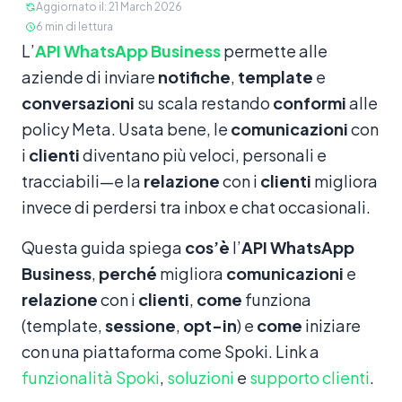
Aggiornato il
:
21 March 2026
6
min di lettura
Contenuto
L’
API WhatsApp Business
permette alle
aziende di inviare
notifiche
,
template
e
conversazioni
su scala restando
conformi
alle
policy Meta. Usata bene, le
comunicazioni
con
i
clienti
diventano più veloci, personali e
tracciabili—e la
relazione
con i
clienti
migliora
invece di perdersi tra inbox e chat occasionali.
Questa guida spiega
cos’è
l’
API WhatsApp
Business
,
perché
migliora
comunicazioni
e
relazione
con i
clienti
,
come
funziona
(template,
sessione
,
opt-in
) e
come
iniziare
con una piattaforma come Spoki. Link a
funzionalità Spoki
,
soluzioni
e
supporto clienti
.