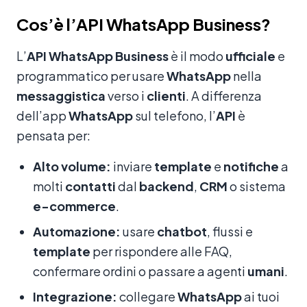
Cos’è l’API WhatsApp Business?
L’
API WhatsApp Business
è il modo
ufficiale
e
programmatico per usare
WhatsApp
nella
messaggistica
verso i
clienti
. A differenza
dell’app
WhatsApp
sul telefono, l’
API
è
pensata per:
Alto volume:
inviare
template
e
notifiche
a
molti
contatti
dal
backend
,
CRM
o sistema
e-commerce
.
Automazione:
usare
chatbot
, flussi e
template
per rispondere alle FAQ,
confermare ordini o passare a agenti
umani
.
Integrazione:
collegare
WhatsApp
ai tuoi