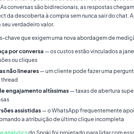
. As conversas são bidirecionais, as respostas chega
t da descoberta à compra sem nunca sair do chat. Apl
seu verdadeiro valor.
s-chave que exigem uma nova abordagem de mediç
ça por conversa
— os custos estão vinculados a jane
ões ou cliques
as não lineares
— um cliente pode fazer uma pergunta,
thread
de engajamento altíssimas
— taxas de abertura sup
sas
sões assistidas
— o WhatsApp frequentemente apoia 
 tornando a atribuição de último clique incompleta
e analytics
do Spoki foi projetado para lidar com ess