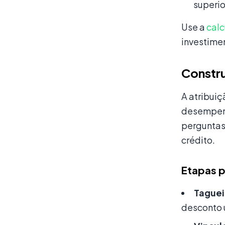
superio
Use a
calc
investime
Constru
A atribui
desempenh
perguntas 
crédito.
Etapas p
Taguei
desconto 