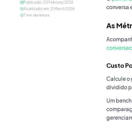
Publicado
:
20 February 2026
conversa 
Atualizado em
:
21 March 2026
7
min de leitura
As Métr
Acompanh
conversac
Custo Po
Calcule o
dividido p
Um benchm
comparaçã
gerenciam