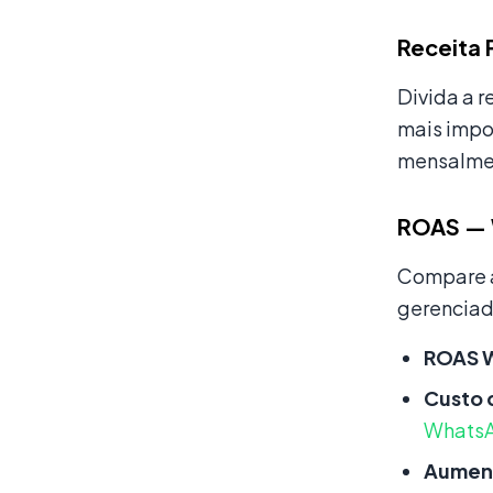
Receita 
Divida a 
mais impo
mensalmen
ROAS — 
Compare a
gerenciad
ROAS 
Custo 
Whats
Aument