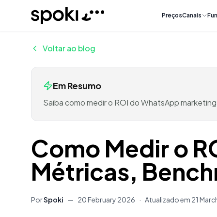
Spoki
Preços
Canais
Fun
Voltar ao blog
Em Resumo
Saiba como medir o ROI do WhatsApp marketing
Como Medir o R
Métricas, Bench
Por
Spoki
—
20 February 2026
·
Atualizado em
21 Marc