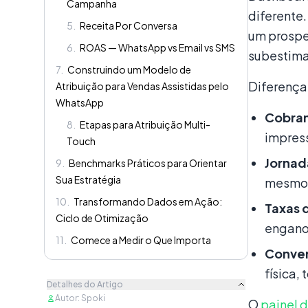
Campanha
diferente
5
.
Receita Por Conversa
um prospec
6
.
ROAS — WhatsApp vs Email vs SMS
subestima 
7
.
Construindo um Modelo de
Diferença
Atribuição para Vendas Assistidas pelo
WhatsApp
Cobran
8
.
Etapas para Atribuição Multi-
impress
Touch
Jornad
9
.
Benchmarks Práticos para Orientar
Sua Estratégia
mesmo 
10
.
Transformando Dados em Ação:
Taxas 
Ciclo de Otimização
engano
11
.
Comece a Medir o Que Importa
Conver
física,
Detalhes do Artigo
Autor
:
Spoki
O
painel d