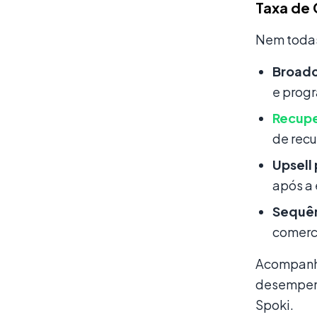
Taxa de
Nem todas
Broadc
e prog
Recupe
de rec
Upsell
após a
Sequên
comerci
Acompanha
desempenh
Spoki.