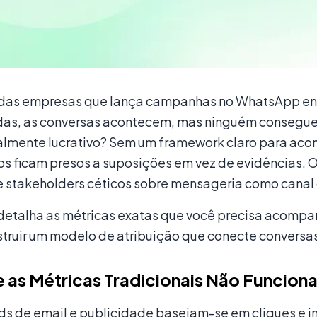
 das empresas que lança campanhas no WhatsApp en
das, as conversas acontecem, mas ninguém consegue
ealmente lucrativo? Sem um framework claro para ac
s ficam presos a suposições em vez de evidências. 
e stakeholders céticos sobre mensageria como canal d
 detalha as métricas exatas que você precisa acompan
truir um modelo de atribuição que conecte conversa
 as Métricas Tradicionais Não Funcio
s de email e publicidade baseiam-se em cliques e 