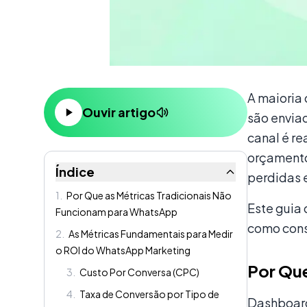
Conteúdo
A maioria
Ouvir artigo
são envia
canal é r
orçamento
Índice
perdidas 
1
.
Por Que as Métricas Tradicionais Não
Este guia
Funcionam para WhatsApp
como cons
2
.
As Métricas Fundamentais para Medir
o ROI do WhatsApp Marketing
Por Que
3
.
Custo Por Conversa (CPC)
4
.
Taxa de Conversão por Tipo de
Dashboard