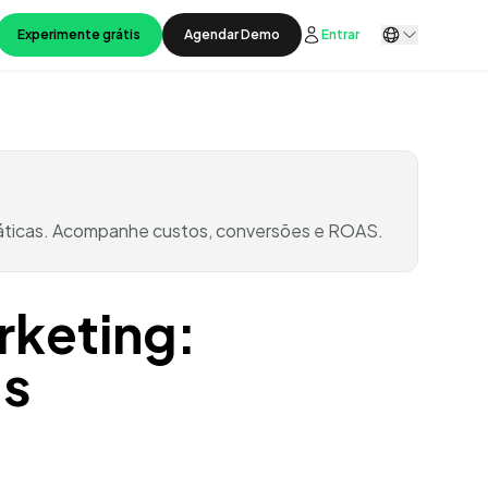
Experimente grátis
Agendar Demo
Entrar
ráticas. Acompanhe custos, conversões e ROAS.
keting:
as