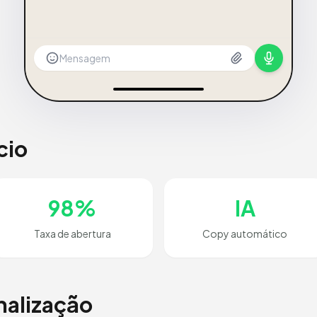
Mensagem
cio
98%
IA
Taxa de abertura
Copy automático
nalização