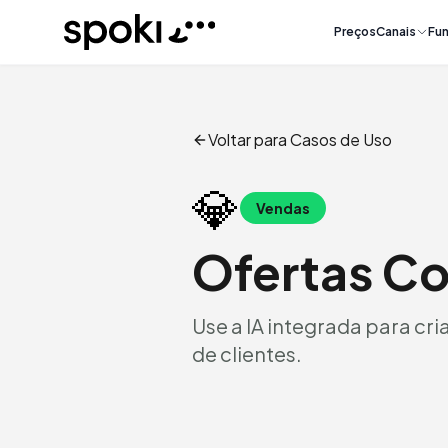
Spoki
Preços
Canais
Fun
Voltar para Casos de Uso
💎
Vendas
Ofertas C
Use a IA integrada para cria
de clientes.