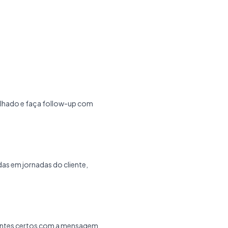
alhado e faça follow-up com
s em jornadas do cliente,
ientes certos com a mensagem