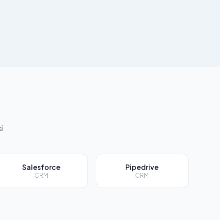
i
Salesforce
Pipedrive
CRM
CRM