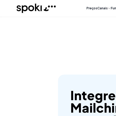
Spoki
Preços
Canais
Fun
Integr
Mailch