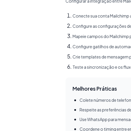
Configurar a integração entre Mai
Conecte sua conta Mailchimp a
Configure as configurações de
Mapeie campos do Mailchimp p
Configure gatilhos de autom
Crie templates de mensagem 
Teste a sincronização e os fl
Melhores Práticas
Colete números de telefon
Respeite as preferências 
Use WhatsApp para mensag
Coordene o timing entre e