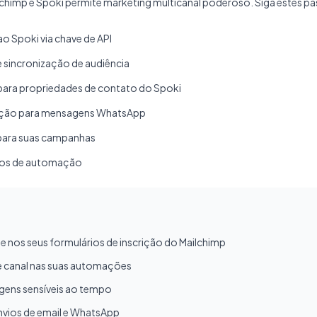
lchimp e Spoki permite marketing multicanal poderoso. Siga estes p
o Spoki via chave de API
 sincronização de audiência
ara propriedades de contato do Spoki
ação para mensagens WhatsApp
para suas campanhas
uxos de automação
e nos seus formulários de inscrição do Mailchimp
de canal nas suas automações
ens sensíveis ao tempo
nvios de email e WhatsApp