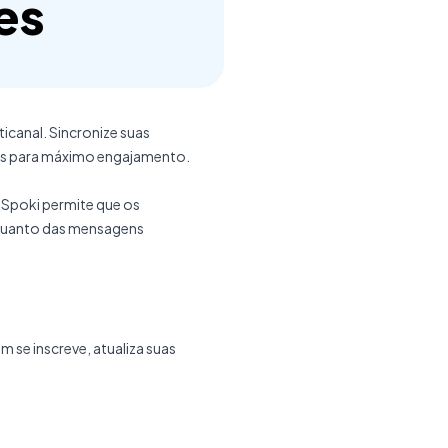
es
icanal. Sincronize suas
dos para máximo engajamento.
Spoki permite que os
 quanto das mensagens
se inscreve, atualiza suas