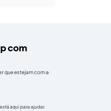
mp com
er que estejam com a
stá aqui para ajudar.