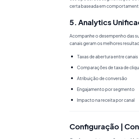
certa baseada em comportamento,
5. Analytics Unific
Acompanhe o desempenho das suas
canais geram os melhores resulta
Taxas de abertura entre canais
Comparações de taxa de cliq
Atribuição de conversão
Engajamento por segmento
Impacto na receita por canal
Configuração | Co