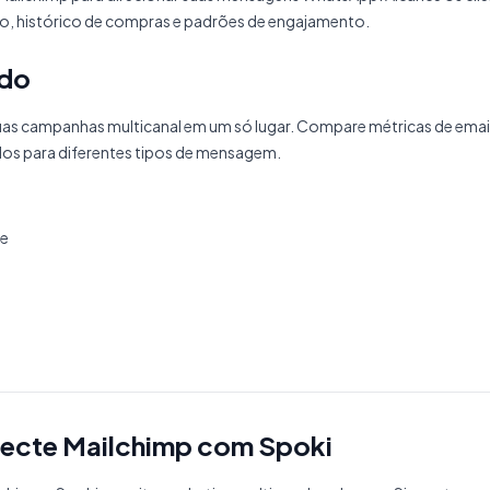
 histórico de compras e padrões de engajamento.
ado
 campanhas multicanal em um só lugar. Compare métricas de email
dos para diferentes tipos de mensagem.
ue
necte Mailchimp com Spoki