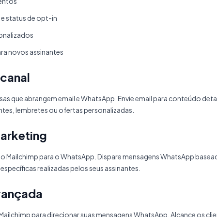
entos
e status de opt-in
nalizados
ra novos assinantes
canal
sas que abrangem email e WhatsApp. Envie email para conteúdo det
tes, lembretes ou ofertas personalizadas.
arketing
 Mailchimp para o WhatsApp. Dispare mensagens WhatsApp baseada
pecíficas realizadas pelos seus assinantes.
vançada
ailchimp para direcionar suas mensagens WhatsApp. Alcance os cl