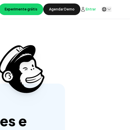
Experimente grátis
Agendar Demo
Entrar
es e