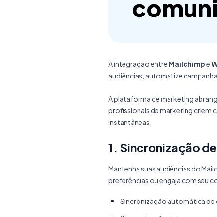
comuni
A integração entre
Mailchimp
e
W
audiências, automatize campanhas
A plataforma de marketing abran
profissionais de marketing criem
instantâneas.
1. Sincronização d
Mantenha suas audiências do Mail
preferências ou engaja com seu 
Sincronização automática de 