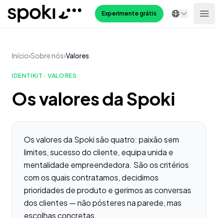
Spoki
Experimente grátis
Ope
Início
›
Sobre nós
›
Valores
IDENTIKIT · VALORES
Os valores da Spoki
Os valores da Spoki
Os valores da Spoki são quatro: paixão sem
limites, sucesso do cliente, equipa unida e
mentalidade empreendedora. São os critérios
com os quais contratamos, decidimos
prioridades de produto e gerimos as conversas
dos clientes — não pósteres na parede, mas
escolhas concretas.