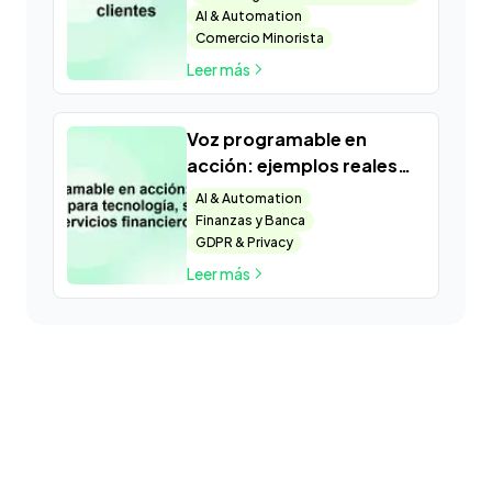
AI & Automation
Comercio Minorista
Leer más
Voz programable en
acción: ejemplos reales
para tecnología, salud y
AI & Automation
servicios financieros
Finanzas y Banca
GDPR & Privacy
Leer más