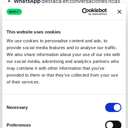
WhatsApp
destaca en conversaciones ricas
e interactivas — catálogos de productos,
archivos multimedia, botones de respuesta
rápida y flujos de chatbot.
This website uses cookies
SMS
destaca por su brevedad y
We use cookies to personalise content and ads, to
universalidad — alertas de ventas flash,
provide social media features and to analyse our traffic.
códigos OTP, confirmaciones de citas y
We also share information about your use of our site with
contacto con clientes que no usan
our social media, advertising and analytics partners who
may combine it with other information that you’ve
WhatsApp.
provided to them or that they’ve collected from your use
Lógica de fallback
— si un mensaje de
of their services.
WhatsApp no se entrega en un período
determinado, la plataforma lo reenvía
Consent
automáticamente por SMS, asegurando que
Necessary
Selection
el cliente sea alcanzado.
Vista unificada del contacto
— gestionar
Preferences