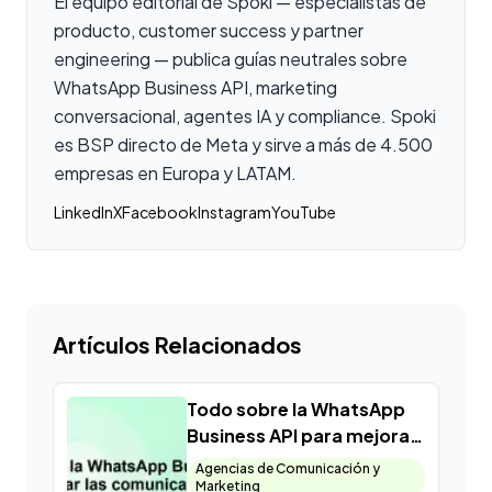
El equipo editorial de Spoki — especialistas de
producto, customer success y partner
engineering — publica guías neutrales sobre
WhatsApp Business API, marketing
conversacional, agentes IA y compliance. Spoki
es BSP directo de Meta y sirve a más de 4.500
empresas en Europa y LATAM.
LinkedIn
X
Facebook
Instagram
YouTube
Artículos Relacionados
Todo sobre la WhatsApp
Business API para mejorar
las comunicaciones con
Agencias de Comunicación y
clientes
Marketing