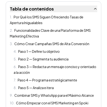
Tabla de contenidos
1
.
Por Qué los SMS Siguen Ofreciendo Tasas de
Apertura Inigualables
2
.
Funcionalidades Clave de una Plataforma de SMS
Marketing Efectiva
3
.
Cómo Crear Campañas SMS de Alta Conversión
4
.
Paso 1 — Define tu objetivo
5
.
Paso 2 — Segmenta tu audiencia
6
.
Paso 3 — Redacta un mensaje conciso y orientado
a la acción
7
.
Paso 4 — Programa estratégicamente
8
.
Paso 5 — Analiza e itera
9
.
Combinar SMS y WhatsApp para el Máximo Alcance
10
.
Cómo Empezar con el SMS Marketing en Spoki