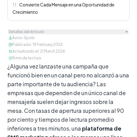
11
.
Convierte Cada Mensaje en una Oportunidad de
Crecimiento
Detalles del Artículo
Autor
:
Spoki
Publicado
:
19 February 2026
Actualizado el
:
21 March 2026
8
min de lectura
Contenido
¿Alguna vez lanzaste una campaña que
funcionó bien en un canal pero no alcanzó a una
parte importante de tu audiencia? Las
empresas que dependen de un único canal de
mensajería suelen dejar ingresos sobre la
mesa. Con tasas de apertura superiores al 90
por ciento y tiempos de lectura promedio
inferiores a tres minutos, una
plataforma de