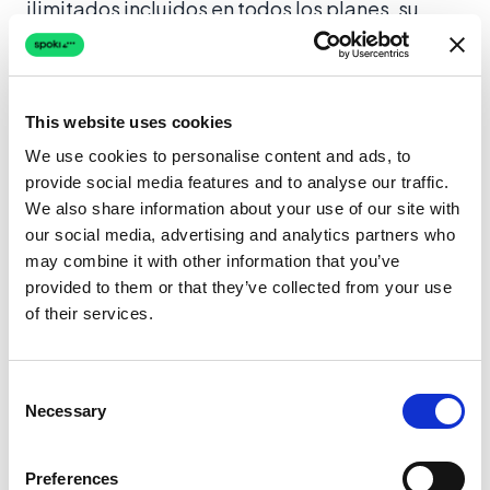
ilimitados incluidos en todos los planes, su
equipo puede gestionar sin problemas estas
ricas conversaciones, asegurando que ninguna
consulta del cliente quede sin respuesta.
This website uses cookies
Descubra cómo las
soluciones
integrales de
We use cookies to personalise content and ads, to
Spoki le permiten construir estas invaluables
provide social media features and to analyse our traffic.
conexiones con los clientes.
We also share information about your use of our site with
our social media, advertising and analytics partners who
Eficiencia Operativa e Insights
may combine it with other information that you’ve
provided to them or that they’ve collected from your use
Basados en Datos
of their services.
Más allá de las interacciones directas con los
clientes, los
beneficios de la tecnología
Consent
Necessary
conectada para la industria minorista
Selection
mejoran drásticamente las operaciones
internas y proporcionan datos invaluables. Al
Preferences