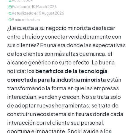
Autor
:
Spoki
Publicado
:
10 March 2026
Actualizado el
:
5 August 2026
9
min de lectura
Contenido
¿Le cuesta a su negocio minorista destacar
entre el ruido y conectar verdaderamente con
sus clientes? En una era donde las expectativas
de los clientes son más altas que nunca, el
alcance genérico no surte efecto. La buena
noticia: los
beneficios de la tecnología
conectada para la industria minorista
están
transformando la forma en que las empresas
interactúan, venden y crecen. No se trata solo
de adoptar nuevas herramientas; se trata de
construir un ecosistema sin fisuras donde cada
interacción con el cliente sea personal,
oportuna e impactante. Spoki ayuda a los