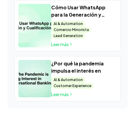
Cómo Usar WhatsApp
para la Generación y
Cualificación de Leads
AI & Automation
Comercio Minorista
Lead Generation
Leer más
¿Por qué la pandemia
impulsa el interés en
AI & Automation
Customer Experience
Leer más