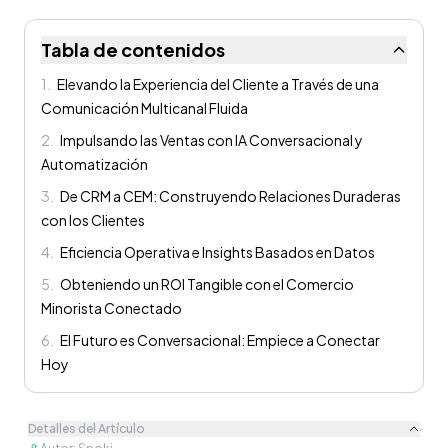
Tabla de contenidos
1
.
Elevando la Experiencia del Cliente a Través de una
Comunicación Multicanal Fluida
2
.
Impulsando las Ventas con IA Conversacional y
Automatización
3
.
De CRM a CEM: Construyendo Relaciones Duraderas
con los Clientes
4
.
Eficiencia Operativa e Insights Basados en Datos
5
.
Obteniendo un ROI Tangible con el Comercio
Minorista Conectado
6
.
El Futuro es Conversacional: Empiece a Conectar
Hoy
Detalles del Artículo