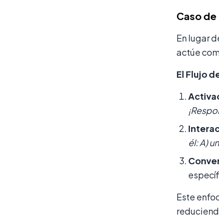
Caso de 
En lugar d
actúe com
El Flujo d
Activa
¡Respon
Intera
él: A) 
Conver
específ
Este enfoq
reduciendo