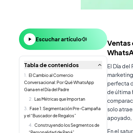
Contenido
Escuchar artículo
Ventas 
WhatsA
Tabla de contenidos
El Día del
marketing.
1
.
El Cambio al Comercio
Conversacional: Por Qué WhatsApp
perfecta d
Gana en el Día del Padre
de última 
2
.
Las Métricas que Importan
comparació
3
.
Fase 1: Segmentación Pre-Campaña
solo atrae
y el “Buscador de Regalos”
apoyado,
4
.
Construyendo los Segmentos de
En el satu
“Personalidad de Papá”