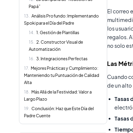
Papá”
El correo 
13
.
Análisis Profundo: Implementando
multimedi
Spoki para el Día del Padre
los usuar
14
.
1. Gestión de Plantillas
regalos. A
15
.
2. Constructor Visual de
no solo es
Automatización
16
.
3. Integraciones Perfectas
Las Métr
17
.
Mejores Prácticas y Cumplimiento:
Manteniendo tu Puntuación de Calidad
Cuando co
Alta
de un alto
18
.
Más Allá de la Festividad: Valor a
Tasas 
Largo Plazo
electró
19
.
Conclusión: Haz que Este Día del
Padre Cuente
Tasas d
Tiempo