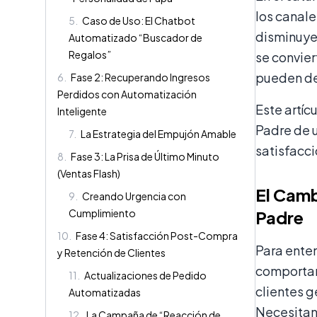
los canal
5
.
Caso de Uso: El Chatbot
disminuye
Automatizado “Buscador de
Regalos”
se convier
pueden des
6
.
Fase 2: Recuperando Ingresos
Perdidos con Automatización
Este artíc
Inteligente
Padre de 
7
.
La Estrategia del Empujón Amable
satisfacci
8
.
Fase 3: La Prisa de Último Minuto
(Ventas Flash)
El Camb
9
.
Creando Urgencia con
Cumplimiento
Padre
10
.
Fase 4: Satisfacción Post-Compra
Para enten
y Retención de Clientes
comportam
11
.
Actualizaciones de Pedido
clientes 
Automatizadas
Necesitan 
12
.
La Campaña de “Reacción de