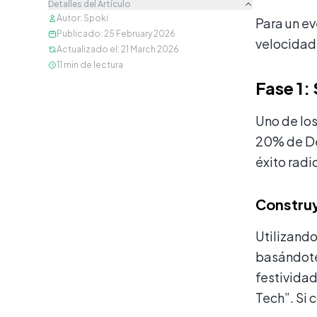
Detalles del Artículo
Autor
:
Spoki
Para un ev
Publicado
:
25 February 2026
velocidad
Actualizado el
:
21 March 2026
11
min de lectura
Fase 1:
Uno de los
20% de De
éxito radi
Constru
Utilizand
basándote
festivida
Tech”. Si 