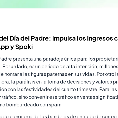
del Día del Padre: Impulsa los Ingresos
pp y Spoki
 Padre presenta una paradoja única para los propiet
 Por un lado, es un período de alta intención; millon
e honrar a las figuras paternas en sus vidas. Por otro
hora, la parálisis en la toma de decisiones y valores
n con las festividades del cuarto trimestre. Para las 
r tráfico, sino convertir ese tráfico en ventas signific
 no bombardeado con spam.
rado panorama de las bandejas de entrada de correo e