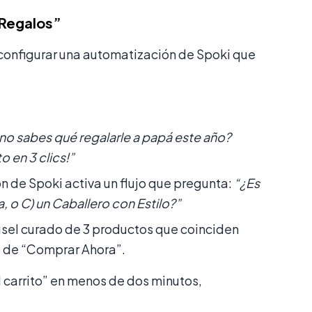
 Regalos”
 configurar una automatización de Spoki que
no sabes qué regalarle a papá este año?
 en 3 clics!”
 de Spoki activa un flujo que pregunta:
“¿Es
a, o C) un Caballero con Estilo?”
rusel curado de 3 productos que coinciden
o de “Comprar Ahora”.
l carrito” en menos de dos minutos,