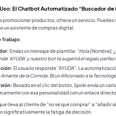
Uso: El Chatbot Automatizado “Buscador de
e promocionar productos, ofrece un servicio. Puedes
o un asistente de compras digital.
e Trabajo:
dor:
Envías un mensaje de plantilla:
“Hola [Nombre], ¿
de ‘AYUDA’ y nuestro bot te sugerirá el regalo perfecto
cción:
El usuario responde “AYUDA”. La automatización
un Amante de la Comida, B) un Aficionado a la Tecnologí
sión:
Basado en el clic del botón, Spoki envía un car
icamente con esa personalidad con un enlace direct
ue lleva al cliente de “no sé qué comprar” a “añadir a
 significativamente la fatiga de decisión.