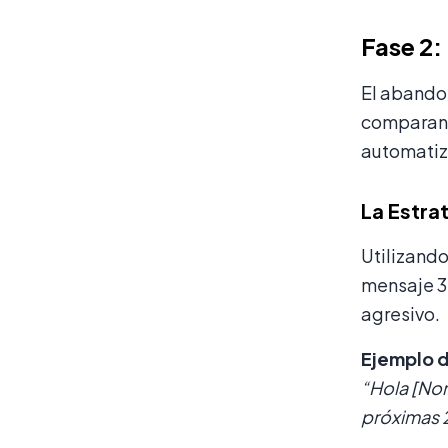
Fase 2:
El abandon
comparan p
automatiz
La Estra
Utilizand
mensaje 3
agresivo.
Ejemplo d
“Hola [Nom
próximas 2