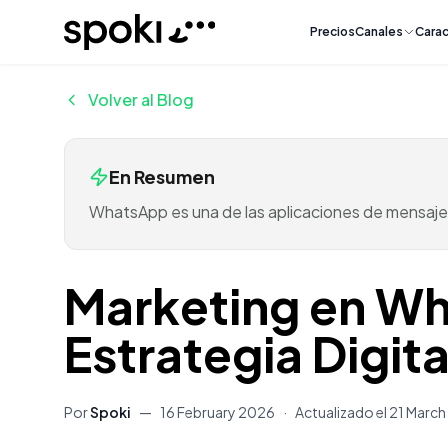
Spoki
Precios
Canales
Carac
Volver al Blog
En Resumen
WhatsApp es una de las aplicaciones de mensajerí
Marketing en Wh
Estrategia Digita
Por
Spoki
—
16 February 2026
·
Actualizado el
21 Marc