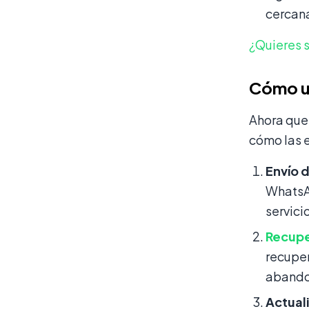
cercana
¿Quieres 
Cómo us
Ahora que
cómo las 
Envío 
WhatsAp
servici
Recupe
recuper
abandon
Actual