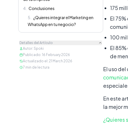
175 mil
4
.
Conclusiones
5
.
¿Quieres integrar el Marketing en
El 75% 
WhatsApp en tu negocio?
comunic
100 mil
Detalles del Artículo
El 85% 
Autor
:
Spoki
Publicado
:
16 February 2026
de mens
Actualizado el
:
21 March 2026
7
min de lectura
El uso del
comunica
especiales
En este ar
la mejor 
¿Quieres 