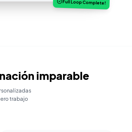
Full Loop Complete!
inación imparable
rsonalizadas
ero trabajo