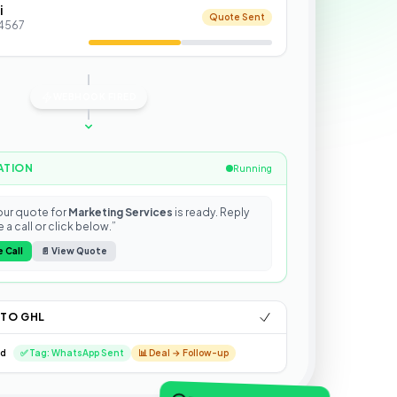
i
Quote Sent
 4567
WEBHOOK FIRED
ATION
Running
Your quote for
Marketing Services
is ready. Reply
 a call or click below.”
 Call
📄 View Quote
 TO GHL
ed
✅ Tag: WhatsApp Sent
📊 Deal → Follow-up