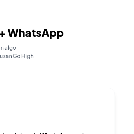
L + WhatsApp
ón algo
 usan Go High