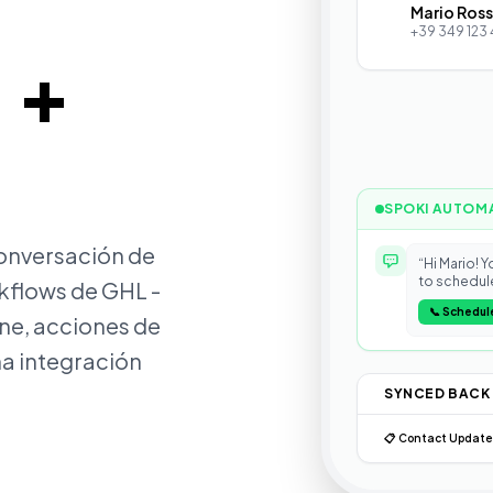
Mario Ross
MR
+39 349 123
+
l
SPOKI AUTOM
onversación de
“Hi Mario! 
to schedule
flows de GHL -
📞 Schedule
ine, acciones de
na integración
SYNCED BACK
📋 Contact Updat