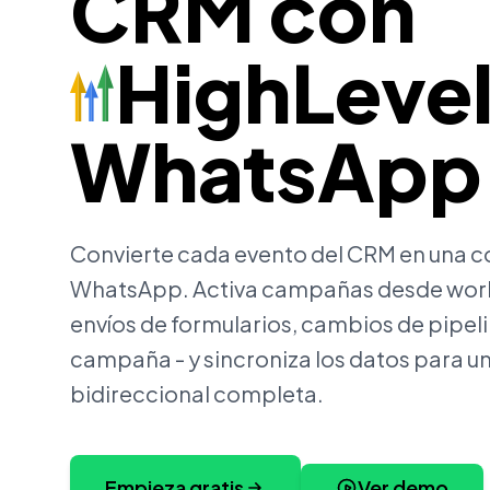
CRM con
HighLeve
WhatsApp
Convierte cada evento del CRM en una c
WhatsApp. Activa campañas desde work
envíos de formularios, cambios de pipel
campaña - y sincroniza los datos para u
bidireccional completa.
Empieza gratis
Ver demo