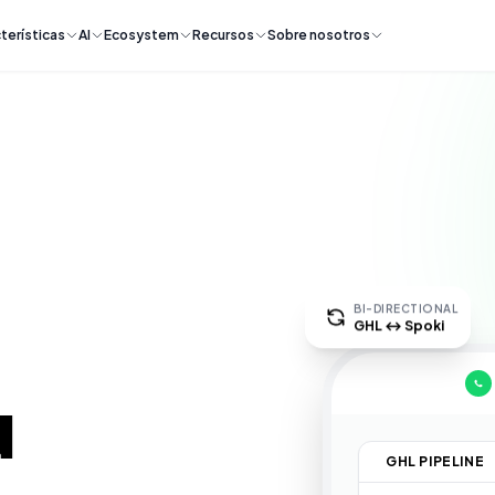
terísticas
AI
Ecosystem
Recursos
Sobre nosotros
BI-DIRECTIONAL
GHL ↔ Spoki
HighLevel
→
u
GHL PIPELINE