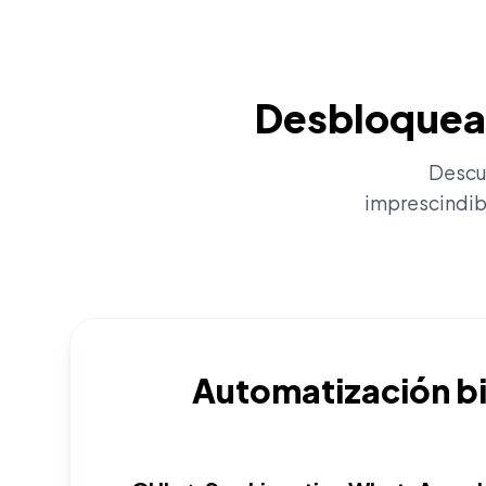
Desbloquea 
Descub
imprescindib
Automatización bi
1