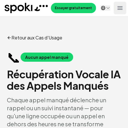
Spoki
Essayer gratuitement
Ope
Retour aux Cas d'Usage
📞
Aucun appel manqué
Récupération Vocale IA
des Appels Manqués
Chaque appel manqué déclenche un
rappel ou un suivi instantané — pour
qu'une ligne occupée ou un appel en
dehors des heures ne se transforme