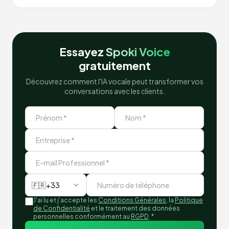
Essayez
Spoki Voice
gratuitement
Découvrez comment l'IA vocale peut transformer vos
conversations avec les clients.
🇫🇷
+33
J'ai lu et j'accepte les
Conditions Générales
, la
Politique
de Confidentialité
et le traitement des données
personnelles conformément au
RGPD
.
*