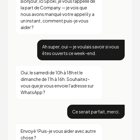
Bonjour, ici Spoki, je vous rappelle de
la part de Company — je vois que
nous avons manqué votre appel il y a
un instant, comment puis-je vous
aider ?
Ah super, oui — je voulais savoir si vous
êtes ouverts ce week-end.
Oui, le samedi de 10h à 18h et le
dimanche de 11h à 16h. Souhaitez-
vous que je vous envoie l'adresse sur
WhatsApp ?
Ce serait parfait, merci.
Envoyé ! Puis-je vous aider avec autre
chose ?