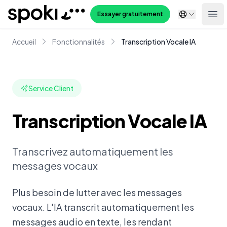
Spoki
Essayer gratuitement
Ope
Accueil
Fonctionnalités
Transcription Vocale IA
Service Client
Transcription Vocale IA
Transcrivez automatiquement les
messages vocaux
Plus besoin de lutter avec les messages
vocaux. L'IA transcrit automatiquement les
messages audio en texte, les rendant