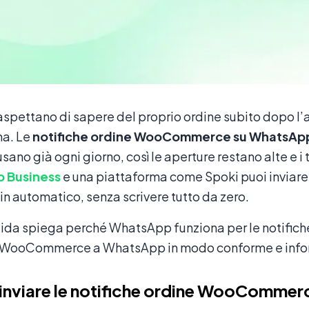
si aspettano di sapere del proprio ordine subito dopo 
na. Le
notifiche ordine WooCommerce su WhatsAp
usano già ogni giorno, così le aperture restano alte e i 
 Business
e una piattaforma come Spoki puoi inviare 
n automatico, senza scrivere tutto da zero.
ida spiega perché WhatsApp funziona per le notifiche
 WooCommerce a WhatsApp in modo conforme e informa
inviare le notifiche ordine WooComme