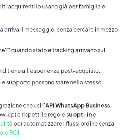
olti acquirenti lo usano già per famiglia e
 arriva il messaggio, senza cercare in mezzo
ne?” quando stato e tracking arrivano sul
nd tiene all’esperienza post-acquisto.
 e supporto possono stare nello stesso
azione che usi l’
API WhatsApp Business
w-up) e rispetti le regole su
opt-in
e
alità
per automatizzare i flussi ordine senza
ore ROI
.