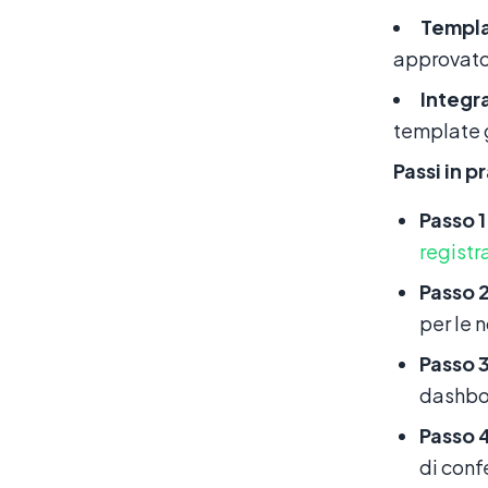
Templa
approvato.
Integr
template g
Passi in p
Passo 1
registr
Passo 2
per le 
Passo 3
dashboa
Passo 
di conf