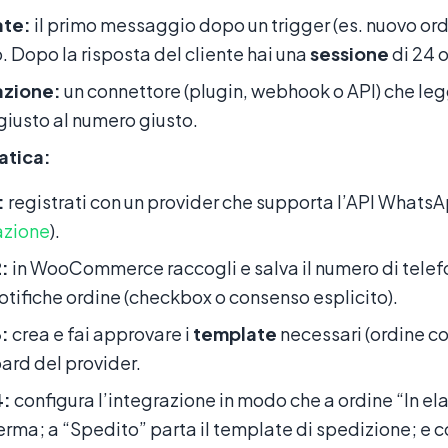
te:
il primo messaggio dopo un trigger (es. nuovo ord
 Dopo la risposta del cliente hai una
sessione
di 24 o
azione:
un connettore (plugin, webhook o API) che leg
iusto al numero giusto.
ratica:
:
registrati con un provider che supporta l’API Wha
azione
).
:
in WooCommerce raccogli e salva il numero di telefono
notifiche ordine (checkbox o consenso esplicito).
:
crea e fai approvare i
template
necessari (ordine c
rd del provider.
4:
configura l’integrazione in modo che a ordine “In e
erma; a “Spedito” parta il template di spedizione; e co