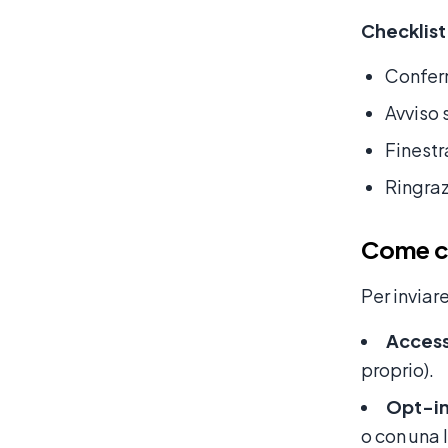
Checklist
Conferm
Avviso 
Finestr
Ringraz
Come c
Per inviar
Access
proprio).
Opt-in
o con una 