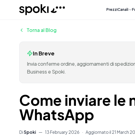
Spoki
Prezzi
Canali
F
Torna al Blog
In Breve
Invia conferme ordine, aggiornamenti di spediz
Business e Spoki.
Come inviare le
WhatsApp
Di
Spoki
—
13 February 2026
·
Aggiornato il
21 March 2