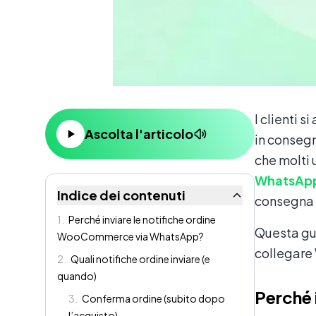
Contenuto
I clienti 
Ascolta l'articolo
in conseg
che molti 
WhatsApp
Indice dei contenuti
consegna i
1
.
Perché inviare le notifiche ordine
Questa gu
WooCommerce via WhatsApp?
collegare
2
.
Quali notifiche ordine inviare (e
quando)
Perché 
3
.
Conferma ordine (subito dopo
l’acquisto)