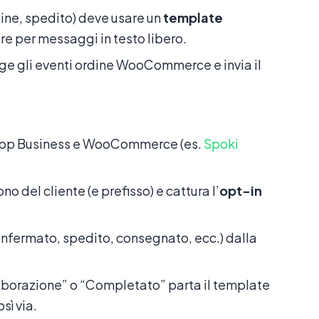
ine, spedito) deve usare un
template
re per messaggi in testo libero.
ge gli eventi ordine WooCommerce e invia il
tsApp Business e WooCommerce (es.
Spoki
 del cliente (e prefisso) e cattura l’
opt-in
onfermato, spedito, consegnato, ecc.) dalla
laborazione” o “Completato” parta il template
sì via.