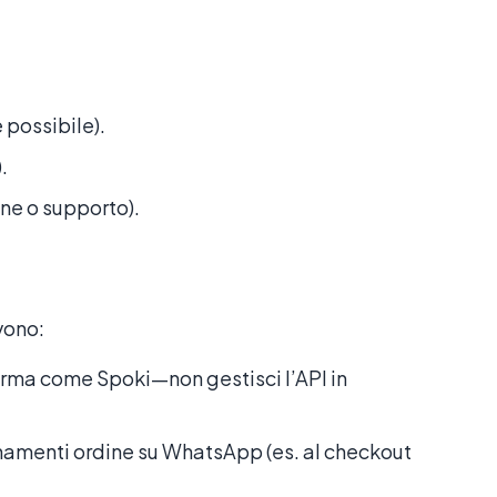
 possibile).
.
ne o supporto).
vono:
orma come Spoki—non gestisci l’API in
rnamenti ordine su WhatsApp (es. al checkout