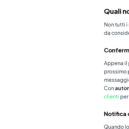
Quali n
Non tutti 
da consid
Conferma
Appena il 
prossimo p
messaggio 
Con
auto
clienti
per 
Notifica
Quando lo 