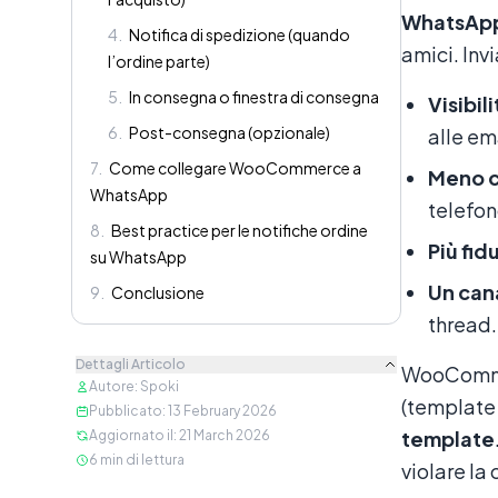
WhatsAp
4
.
Notifica di spedizione (quando
amici. Invi
l’ordine parte)
5
.
In consegna o finestra di consegna
Visibil
6
.
Post-consegna (opzionale)
alle em
7
.
Come collegare WooCommerce a
Meno c
WhatsApp
telefon
8
.
Best practice per le notifiche ordine
Più fid
su WhatsApp
Un cana
9
.
Conclusione
thread.
Dettagli Articolo
WooCommer
Autore
:
Spoki
(template 
Pubblicato
:
13 February 2026
template
Aggiornato il
:
21 March 2026
6
min di lettura
violare la