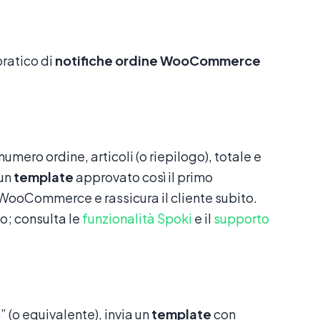
pratico di
notifiche ordine WooCommerce
ero ordine, articoli (o riepilogo), totale e
 un
template
approvato così il primo
WooCommerce e rassicura il cliente subito.
o; consulta le
funzionalità Spoki
e il
supporto
(o equivalente), invia un
template
con