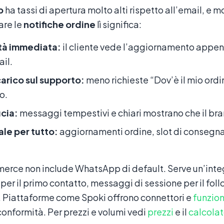
p
ha tassi di apertura molto alti rispetto all’email, e m
are le
notifiche ordine
lì significa:
ità immediata:
il cliente vede l’aggiornamento appena
ail.
arico sul supporto:
meno richieste “Dov’è il mio ordi
o.
ucia:
messaggi tempestivi e chiari mostrano che il bra
le per tutto:
aggiornamenti ordine, slot di consegna
ce non include WhatsApp di default. Serve un’integr
per il primo contatto, messaggi di sessione per il follo
. Piattaforme come Spoki offrono connettori e
funzion
 conformità. Per prezzi e volumi vedi
prezzi
e il
calcolat