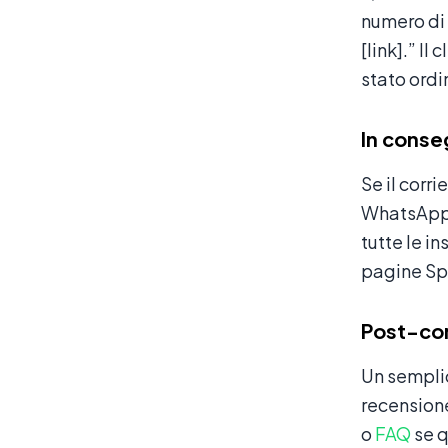
numero di 
[link].” I
stato ordi
In conse
Se il corri
WhatsApp (
tutte le i
pagine Sp
Post-co
Un semplic
recensione
o
FAQ
se q