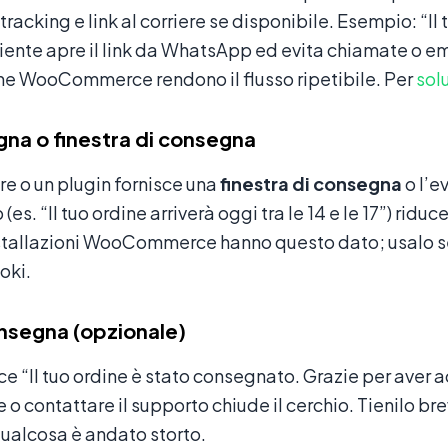
tracking e link al corriere se disponibile. Esempio: “Il
l cliente apre il link da WhatsApp ed evita chiamate o e
ne WooCommerce rendono il flusso ripetibile. Per
sol
gna o finestra di consegna
ere o un plugin fornisce una
finestra di consegna
o l’e
es. “Il tuo ordine arriverà oggi tra le 14 e le 17”) ridu
nstallazioni WooCommerce hanno questo dato; usalo se
oki.
nsegna (opzionale)
e “Il tuo ordine è stato consegnato. Grazie per aver ac
 o contattare il supporto chiude il cerchio. Tienilo bre
ualcosa è andato storto.