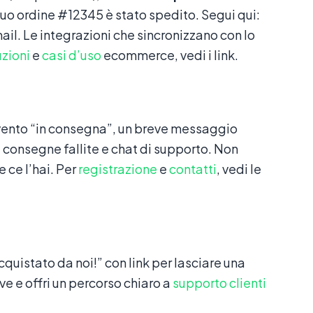
 tuo ordine #12345 è stato spedito. Segui qui:
mail. Le integrazioni che sincronizzano con lo
uzioni
e
casi d’uso
ecommerce, vedi i link.
vento “in consegna”, un breve messaggio
ce consegne fallite e chat di supporto. Non
 ce l’hai. Per
registrazione
e
contatti
, vedi le
quistato da noi!” con link per lasciare una
ve e offri un percorso chiaro a
supporto clienti