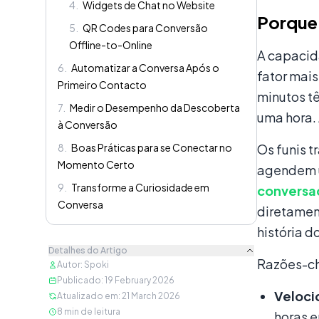
4
.
Widgets de Chat no Website
Porque
5
.
QR Codes para Conversão
Offline-to-Online
A capacid
6
.
Automatizar a Conversa Após o
fator mais
Primeiro Contacto
minutos t
7
.
Medir o Desempenho da Descoberta
uma hora. 
à Conversão
8
.
Boas Práticas para se Conectar no
Os funis 
Momento Certo
agendem u
9
.
Transforme a Curiosidade em
conversa
Conversa
diretamen
história 
Detalhes do Artigo
Razões-ch
Autor
:
Spoki
Publicado
:
19 February 2026
Veloc
Atualizado em
:
21 March 2026
8
min de leitura
horas 