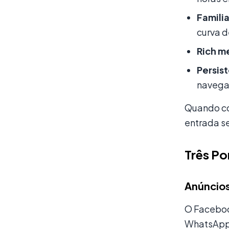
Famili
curva 
Rich m
Persis
navega
Quando co
entrada se
Três Po
Anúncio
O Faceboo
WhatsApp”