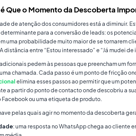
 é Que o Momento da Descoberta Impo
ade de atenção dos consumidores está a diminuir. E
 determinante para a conversão de leads: os potencia
êm uma probabilidade muito maior de se tornarem cl
A distância entre “Estou interessado” e “Já mudei de 
tradicionais pedem às pessoas que preencham um for
ma chamada. Cada passo é um ponto de fricção ond
cional
elimina esses passos ao permitir que um poten
te a partir do ponto de contacto onde descobriu a s
do Facebook ou uma etiqueta de produto.
ave pelas quais agir no momento da descoberta gera
idade
: uma resposta no WhatsApp chega ao cliente 
em média