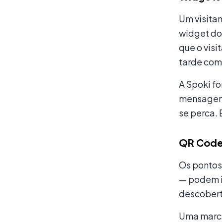
Um visita
widget do
que o visi
tarde com
A Spoki f
mensagem 
se perca. 
QR Code
Os pontos
— podem i
descoberta
Uma marca