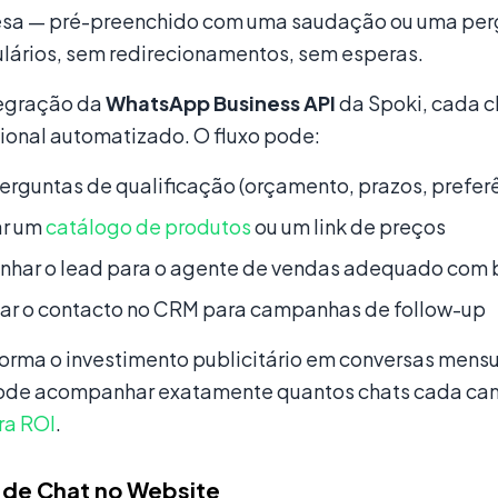
sa — pré-preenchido com uma saudação ou uma pergu
lários, sem redirecionamentos, sem esperas.
egração da
WhatsApp Business API
da Spoki, cada c
ional automatizado. O fluxo pode:
erguntas de qualificação (orçamento, prazos, prefer
ar um
catálogo de produtos
ou um link de preços
nhar o lead para o agente de vendas adequado com 
tar o contacto no CRM para campanhas de follow-up
sforma o investimento publicitário em conversas mens
ode acompanhar exatamente quantos chats cada camp
ra ROI
.
 de Chat no Website