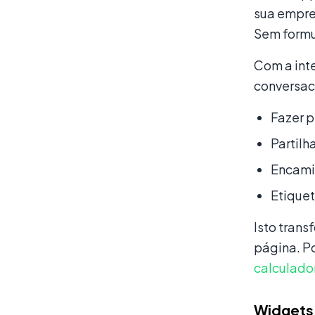
sua empre
Sem formu
Com a int
conversac
Fazer p
Partilh
Encami
Etique
Isto tran
página. P
calculado
Widgets