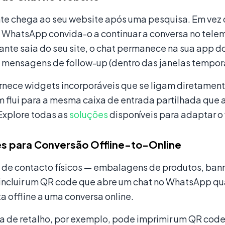
nte chega ao seu website após uma pesquisa. Em vez
 WhatsApp convida-o a continuar a conversa no tele
tante saia do seu site, o chat permanece na sua app 
 mensagens de follow-up (dentro das janelas tempor
ornece widgets incorporáveis que se ligam diretame
flui para a mesma caixa de entrada partilhada que a 
Explore todas as
soluções
disponíveis para adaptar o 
s para Conversão Offline-to-Online
 de contacto físicos — embalagens de produtos, banne
ncluir um QR code que abre um chat no WhatsApp qu
 offline a uma conversa online.
 de retalho, por exemplo, pode imprimir um QR code 