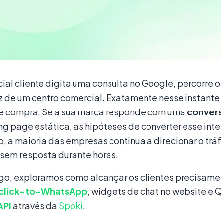
ial cliente digita uma consulta no Google, percorre
z de um centro comercial. Exatamente nesse instant
e compra. Se a sua marca responde com uma
conver
ng page estática, as hipóteses de converter esse i
, a maioria das empresas continua a direcionar o tr
 sem resposta durante horas.
igo, exploramos como alcançar os clientes precisamen
 click-to-WhatsApp
, widgets de chat no website e
API
através da
Spoki
.