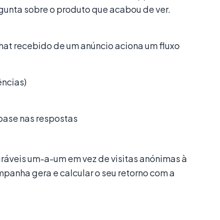
nta sobre o produto que acabou de ver.
hat recebido de um anúncio aciona um fluxo
ências)
base nas respostas
uráveis um-a-um em vez de visitas anónimas à
anha gera e calcular o seu retorno com a