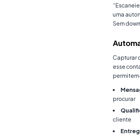
“Escaneie
uma autom
Sem downl
Automat
Capturar 
esse cont
permitem-
Mensa
procurar
Qualif
cliente
Entreg