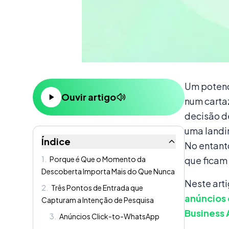
Conteúdo
Um potenc
Ouvir artigo
num carta
decisão d
uma landi
Índice
No entanto
1
.
Porque é Que o Momento da
que ficam
Descoberta Importa Mais do Que Nunca
Neste art
2
.
Três Pontos de Entrada que
anúncios
Capturam a Intenção de Pesquisa
Business 
3
.
Anúncios Click-to-WhatsApp