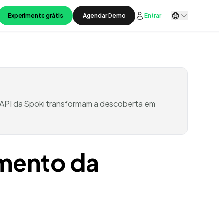
Experimente grátis
Agendar Demo
Entrar
API da Spoki transformam a descoberta em
mento da