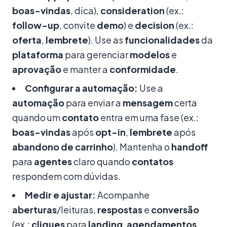
boas-vindas
, dica),
consideration
(ex.:
follow-up
, convite
demo
) e
decision
(ex.:
oferta
,
lembrete
). Use as
funcionalidades
da
plataforma
para gerenciar
modelos
e
aprovação
e manter a
conformidade
.
Configurar a automação:
Use a
automação
para enviar a
mensagem
certa
quando um
contato
entra em uma fase (ex.:
boas-vindas
após
opt-in
,
lembrete
após
abandono de carrinho
). Mantenha o
handoff
para
agentes
claro quando
contatos
respondem com dúvidas.
Medir e ajustar:
Acompanhe
aberturas
/leituras,
respostas
e
conversão
(ex.:
cliques
para
landing
,
agendamentos
,