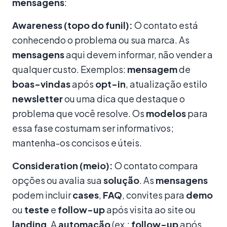
mensagens
:
Awareness (topo do funil):
O contato está
conhecendo o problema ou sua marca. As
mensagens
aqui devem informar, não vender a
qualquer custo. Exemplos:
mensagem
de
boas-vindas
após
opt-in
, atualização estilo
newsletter
ou uma dica que destaque o
problema que você resolve. Os
modelos
para
essa fase costumam ser informativos;
mantenha-os concisos e úteis.
Consideration (meio):
O contato compara
opções ou avalia sua
solução
. As
mensagens
podem incluir
cases
,
FAQ
, convites para
demo
ou
teste
e
follow-up
após visita ao site ou
landing
. A
automação
(ex.:
follow-up
após