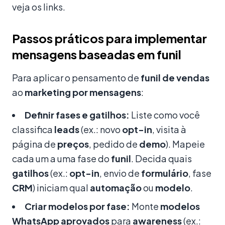
veja os links.
Passos práticos para implementar
mensagens baseadas em funil
Para aplicar o pensamento de
funil de vendas
ao
marketing por mensagens
:
Definir fases e gatilhos:
Liste como você
classifica
leads
(ex.: novo
opt-in
, visita à
página de
preços
, pedido de
demo
). Mapeie
cada um a uma fase do
funil
. Decida quais
gatilhos
(ex.:
opt-in
, envio de
formulário
, fase
CRM
) iniciam qual
automação
ou
modelo
.
Criar modelos por fase:
Monte
modelos
WhatsApp
aprovados
para
awareness
(ex.: