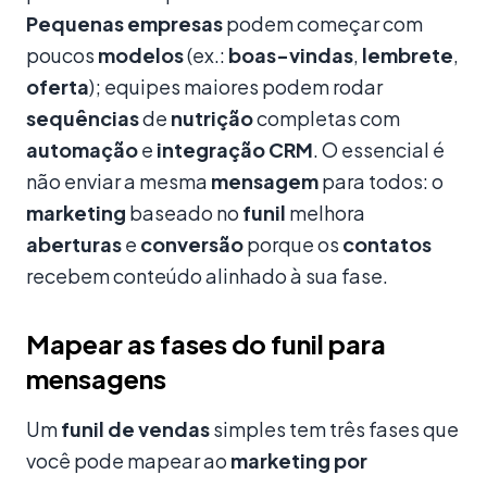
Pequenas
empresas
podem começar com
poucos
modelos
(ex.:
boas-vindas
,
lembrete
,
oferta
); equipes maiores podem rodar
sequências
de
nutrição
completas com
automação
e
integração
CRM
. O essencial é
não enviar a mesma
mensagem
para todos: o
marketing
baseado no
funil
melhora
aberturas
e
conversão
porque os
contatos
recebem conteúdo alinhado à sua fase.
Mapear as fases do funil para
mensagens
Um
funil de vendas
simples tem três fases que
você pode mapear ao
marketing por