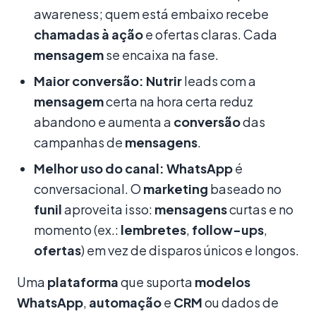
awareness; quem está embaixo recebe
chamadas à ação
e ofertas claras. Cada
mensagem
se encaixa na fase.
Maior conversão:
Nutrir
leads com a
mensagem
certa na hora certa reduz
abandono e aumenta a
conversão
das
campanhas de
mensagens
.
Melhor uso do canal:
WhatsApp
é
conversacional. O
marketing
baseado no
funil
aproveita isso:
mensagens
curtas e no
momento (ex.:
lembretes
,
follow-ups
,
ofertas
) em vez de disparos únicos e longos.
Uma
plataforma
que suporta
modelos
WhatsApp
,
automação
e
CRM
ou dados de