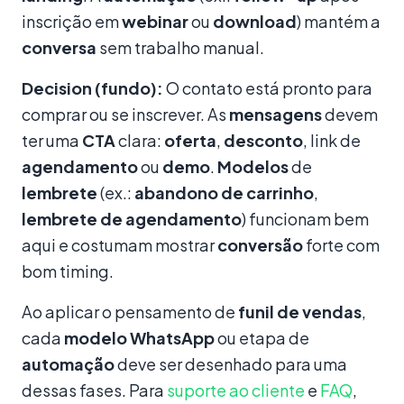
inscrição em
webinar
ou
download
) mantém a
conversa
sem trabalho manual.
Decision (fundo):
O contato está pronto para
comprar ou se inscrever. As
mensagens
devem
ter uma
CTA
clara:
oferta
,
desconto
, link de
agendamento
ou
demo
.
Modelos
de
lembrete
(ex.:
abandono de carrinho
,
lembrete de agendamento
) funcionam bem
aqui e costumam mostrar
conversão
forte com
bom timing.
Ao aplicar o pensamento de
funil de vendas
,
cada
modelo
WhatsApp
ou etapa de
automação
deve ser desenhado para uma
dessas fases. Para
suporte ao cliente
e
FAQ
,