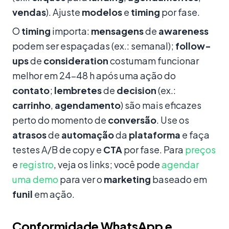
vendas
). Ajuste
modelos
e
timing
por fase.
O
timing
importa:
mensagens
de
awareness
podem ser espaçadas (ex.: semanal);
follow-
ups
de
consideration
costumam funcionar
melhor em 24–48 h após uma ação do
contato
;
lembretes
de
decision
(ex.:
carrinho
,
agendamento
) são mais eficazes
perto do momento de
conversão
. Use os
atrasos
de
automação
da
plataforma
e faça
testes A/B de copy e
CTA
por fase. Para
preços
e
registro
, veja os links; você pode
agendar
uma demo
para ver o
marketing
baseado em
funil
em ação.
Conformidade WhatsApp e