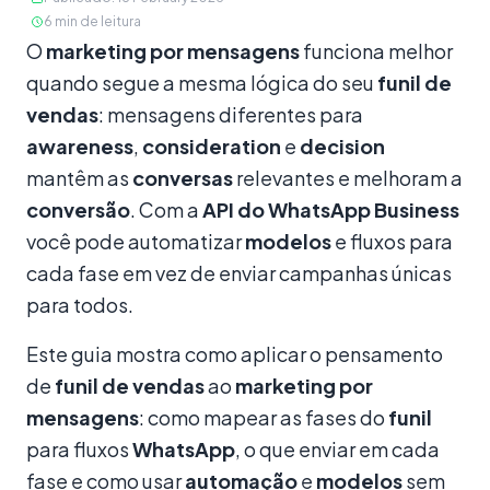
6
min de leitura
Conteúdo
O
marketing por mensagens
funciona melhor
quando segue a mesma lógica do seu
funil de
vendas
: mensagens diferentes para
awareness
,
consideration
e
decision
mantêm as
conversas
relevantes e melhoram a
conversão
. Com a
API do WhatsApp Business
você pode automatizar
modelos
e fluxos para
cada fase em vez de enviar campanhas únicas
para todos.
Este guia mostra como aplicar o pensamento
de
funil de vendas
ao
marketing por
mensagens
: como mapear as fases do
funil
para fluxos
WhatsApp
, o que enviar em cada
fase e como usar
automação
e
modelos
sem