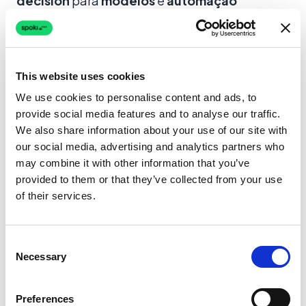
decision
para
modelos
e
automação
WhatsApp
, para que a
mensagem
certa
chegue ao
contato
certo na hora certa.
Mensagens
alinhadas ao
funil
melhoram
This website uses cookies
engagement
e
conversão
em relação a
broadcasts
genéricos. Defina fases e gatilhos,
We use cookies to personalise content and ads, to
provide social media features and to analyse our traffic.
crie
modelos
por fase, configure a
automação
We also share information about your use of our site with
e meça a
conversão
. Comece com uma fase
our social media, advertising and analytics partners who
(ex.:
boas-vindas
+ um
lembrete
), depois
may combine it with other information that you’ve
adicione
follow-ups
e
ofertas
. Conheça as
provided to them or that they’ve collected from your use
of their services.
funcionalidades Spoki
e
soluções
,
registre-se
ou
agende uma demo
para implementar
mensagens
por
funil de vendas
com a
API do
Consent
WhatsApp Business
.
Necessary
Selection
Preferences