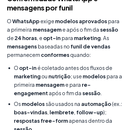
mensagens por funil
O
WhatsApp
exige
modelos
aprovados
para
a primeira
mensagem
e após o fim da
sessão
de
24 horas
, e
opt-in
para
marketing
. As
mensagens
baseadas no
funil de vendas
permanecem
conformes
quando:
O
opt-in
é coletado antes dos fluxos de
marketing
ou
nutrição
; use
modelos
para a
primeira
mensagem
e para
re-
engagement
após o fim da
sessão
.
Os
modelos
são usados na
automação
(ex.:
boas-vindas
,
lembrete
,
follow-up
);
respostas
free-form
apenas dentro da
sessão
.