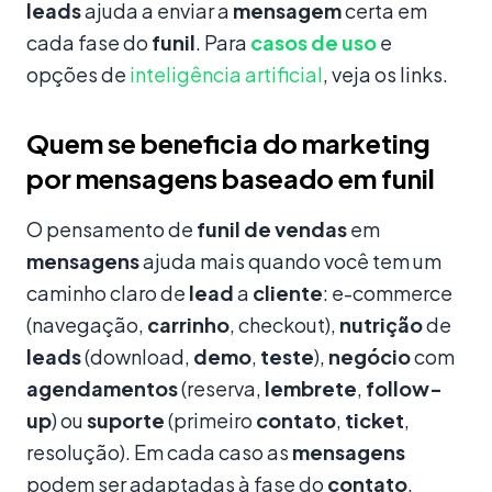
leads
ajuda a enviar a
mensagem
certa em
cada fase do
funil
. Para
casos de uso
e
opções de
inteligência artificial
, veja os links.
Quem se beneficia do marketing
por mensagens baseado em funil
O pensamento de
funil de vendas
em
mensagens
ajuda mais quando você tem um
caminho claro de
lead
a
cliente
: e-commerce
(navegação,
carrinho
, checkout),
nutrição
de
leads
(download,
demo
,
teste
),
negócio
com
agendamentos
(reserva,
lembrete
,
follow-
up
) ou
suporte
(primeiro
contato
,
ticket
,
resolução). Em cada caso as
mensagens
podem ser adaptadas à fase do
contato
.