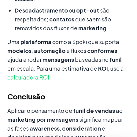
Descadastramento
ou
opt-out
são
respeitados;
contatos
que saem são
removidos dos fluxos de
marketing
.
Uma
plataforma
como a Spoki que suporta
modelos
,
automação
e fluxos
conformes
ajuda a rodar
mensagens
baseadas no
funil
em escala. Para uma estimativa de
ROI
, use a
calculadora ROI
.
Conclusão
Aplicar o pensamento de
funil de vendas
ao
marketing por mensagens
significa mapear
as fases
awareness
,
consideration
e