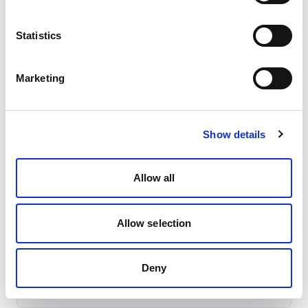
SOBRE O AUTOR
Statistics
Marketing
Spoki Team
Conversational software experts
Show details
A equipa editorial da Spoki — especialistas de
produto, customer success e partner
Allow all
engineering — publica guias neutras sobre
WhatsApp Business API, marketing
conversacional, agentes de IA e compliance. A
Allow selection
Spoki é BSP direto da Meta e serve mais de
4.500 empresas na Europa e na LATAM.
Deny
LinkedIn
X
Facebook
Instagram
YouTube