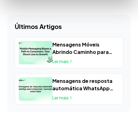
Últimos Artigos
Mensagens Móveis
Abrindo Caminho para
Consumidores: Sua Linha
Ler mais
Direta para o Crescimento
Mensagens de resposta
automática WhatsApp
para empresas: exemplos
Ler mais
e como fazer