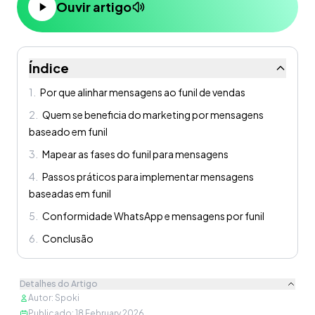
Ouvir artigo
Índice
1
.
Por que alinhar mensagens ao funil de vendas
2
.
Quem se beneficia do marketing por mensagens
baseado em funil
3
.
Mapear as fases do funil para mensagens
4
.
Passos práticos para implementar mensagens
baseadas em funil
5
.
Conformidade WhatsApp e mensagens por funil
6
.
Conclusão
Detalhes do Artigo
Autor
:
Spoki
Publicado
:
18 February 2026