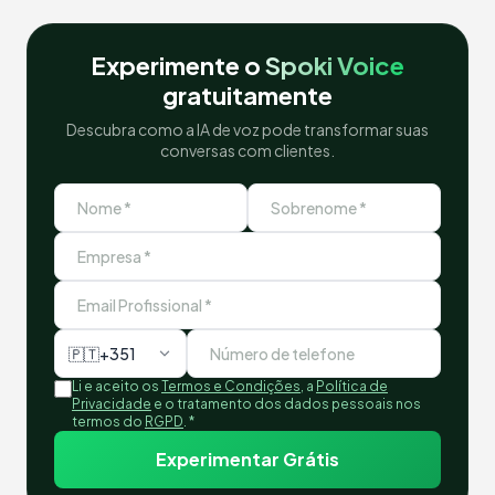
Experimente o
Spoki Voice
gratuitamente
Descubra como a IA de voz pode transformar suas
conversas com clientes.
🇵🇹
+351
Li e aceito os
Termos e Condições
, a
Política de
Privacidade
e o tratamento dos dados pessoais nos
termos do
RGPD
.
*
Experimentar Grátis