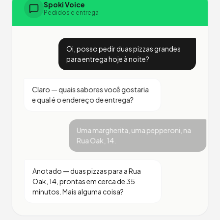
Spoki Voice
Pedidos e entrega
Oi, posso pedir duas pizzas grandes
para entrega hoje à noite?
Claro — quais sabores você gostaria
e qual é o endereço de entrega?
Uma margherita, uma pepperoni, na
Rua Oak, 14.
Anotado — duas pizzas para a Rua
Oak, 14, prontas em cerca de 35
minutos. Mais alguma coisa?