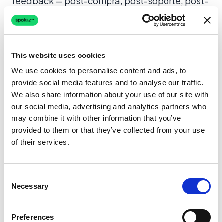
feedback — post-compra, post-soporte, post-
onboarding o revisiones periódicas.
Diseña tus plantillas de mensajes.
Crea
plantillas de mensajes de WhatsApp
This website uses cookies
aprobadas con preguntas claras y botones
We use cookies to personalise content and ads, to
interactivos. Mantenlas breves: una pregunta
provide social media features and to analyse our traffic.
por mensaje funciona mejor para las tasas de
We also share information about your use of our site with
respuesta.
our social media, advertising and analytics partners who
may combine it with other information that you’ve
Configura las reglas de automatización.
provided to them or that they’ve collected from your use
Usa Spoki para conectar los activadores de
of their services.
feedback a tu CRM o plataforma de e-
commerce. Cuando se produce un evento
Consent
(pedido entregado, ticket cerrado), el mensaje
Necessary
Selection
de WhatsApp correspondiente se envía
automáticamente.
Preferences