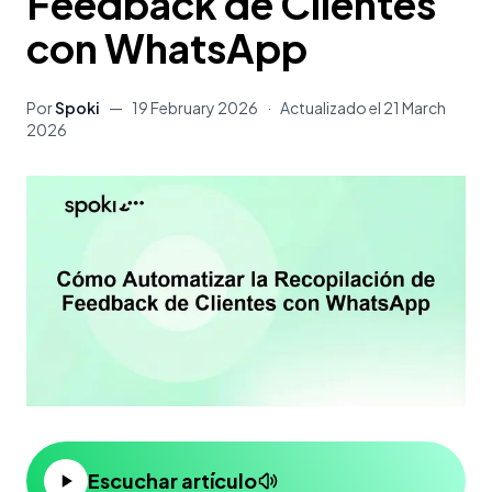
Feedback de Clientes
con WhatsApp
Por
Spoki
—
19 February 2026
·
Actualizado el
21 March
2026
Escuchar artículo