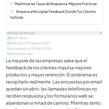
9
.
Maximizar las Tasas de Respuesta: Mejores Prácticas
10
.
Empieza a Recopilar Feedback Donde Tus Clientes
Ya Están
Detalles del Artículo
Autor
:
Spoki
Publicado
:
19 February 2026
Actualizado el
:
21 March 2026
8
min de lectura
Contenido
La mayoría de las empresas sabe que el
feedback de los clientes impulsa mejores
productos y mayor retención. El problema es
recopilarlo realmente. Las encuestas por email
quedan sin abrir, las llamadas telefónicas no
reciben respuesta y los formularios web se
abandonan a mitad de camino. Mientras tanto,