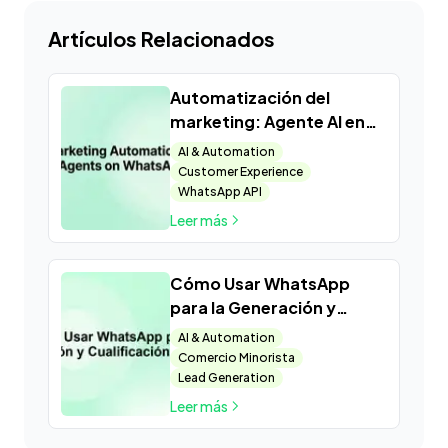
Artículos Relacionados
Automatización del
marketing: Agente AI en
WhatsApp
AI & Automation
Customer Experience
WhatsApp API
Leer más
Cómo Usar WhatsApp
para la Generación y
Cualificación de Leads
AI & Automation
Comercio Minorista
Lead Generation
Leer más