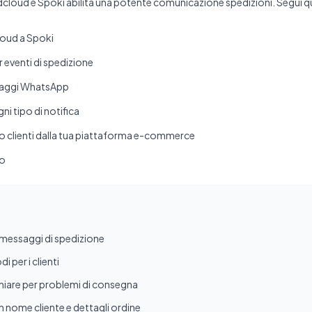
dcloud e Spoki abilita una potente comunicazione spedizioni. Segui que
loud a Spoki
 eventi di spedizione
saggi WhatsApp
i tipo di notifica
o clienti dalla tua piattaforma e-commerce
io
i i messaggi di spedizione
i per i clienti
chiare per problemi di consegna
 nome cliente e dettagli ordine