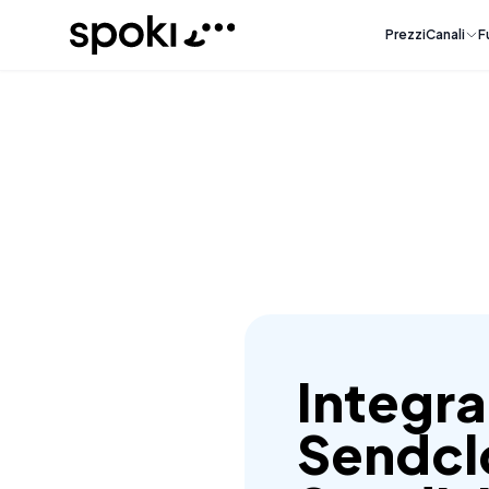
Spoki
Prezzi
Canali
F
Integr
Sendcl