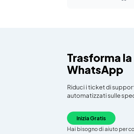
Trasforma la
WhatsApp
Riduci i ticket di supp
automatizzati sulle sped
Inizia Gratis
Hai bisogno di aiuto per co