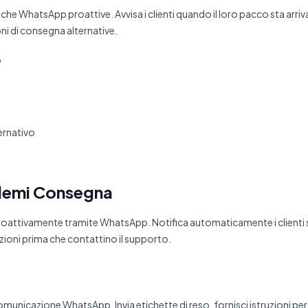
iche WhatsApp proattive. Avvisa i clienti quando il loro pacco sta arriv
oni di consegna alternative.
o
ernativo
blemi Consegna
proattivamente tramite WhatsApp. Notifica automaticamente i clienti su
luzioni prima che contattino il supporto.
omunicazione WhatsApp. Invia etichette di reso, fornisci istruzioni per il