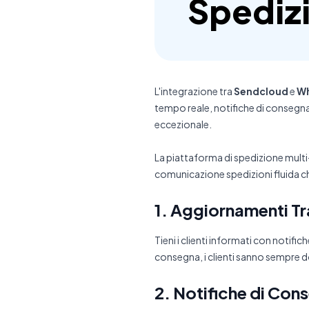
Spedizi
L'integrazione tra
Sendcloud
e
W
tempo reale, notifiche di consegna
eccezionale.
La piattaforma di spedizione mult
comunicazione spedizioni fluida che
1. Aggiornamenti Tr
Tieni i clienti informati con notif
consegna, i clienti sanno sempre do
2. Notifiche di Con