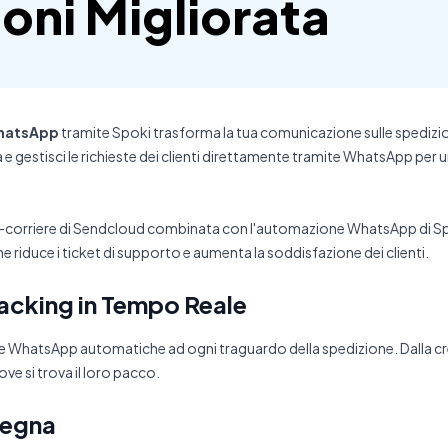
oni Migliorata
hatsApp
tramite Spoki trasforma la tua comunicazione sulle spedizion
 e gestisci le richieste dei clienti direttamente tramite WhatsApp pe
i-corriere di Sendcloud combinata con l'automazione WhatsApp di Spo
 riduce i ticket di supporto e aumenta la soddisfazione dei clienti.
acking in Tempo Reale
iche WhatsApp automatiche ad ogni traguardo della spedizione. Dalla cre
ve si trova il loro pacco.
segna