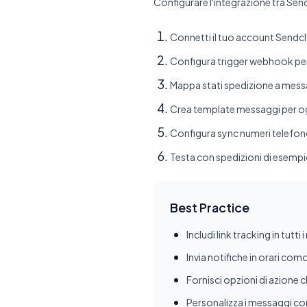
Configurare l'integrazione tra Sen
Connetti il tuo account Sendc
Configura trigger webhook per
Mappa stati spedizione a mes
Crea template messaggi per ogn
Configura sync numeri telefon
Testa con spedizioni di esemp
Best Practice
Includi link tracking in tutt
Invia notifiche in orari comod
Fornisci opzioni di azione 
Personalizza i messaggi con