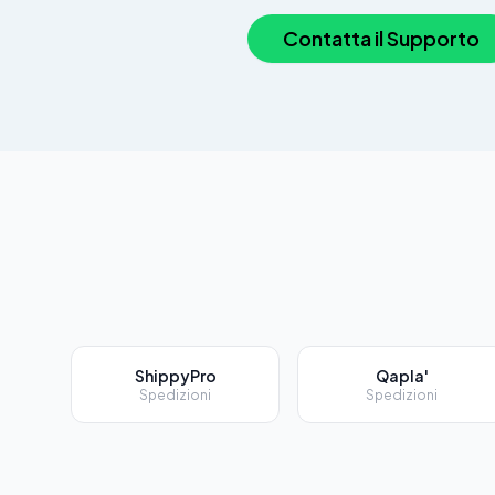
Contatta il Supporto
ShippyPro
Qapla'
Spedizioni
Spedizioni