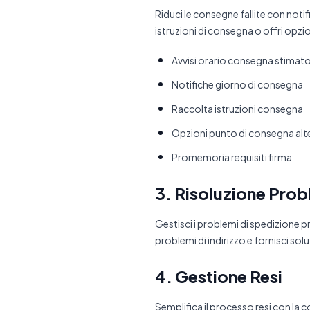
Riduci le consegne fallite con notif
istruzioni di consegna o offri opzi
Avvisi orario consegna stimat
Notifiche giorno di consegna
Raccolta istruzioni consegna
Opzioni punto di consegna alt
Promemoria requisiti firma
3. Risoluzione Pro
Gestisci i problemi di spedizione 
problemi di indirizzo e fornisci so
4. Gestione Resi
Semplifica il processo resi con la c