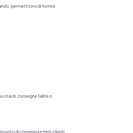
ando, permetti loro di fornire
 ritardi, consegne fallite o
 punto di consegna e tieni i clienti