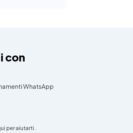
i con
giornamenti WhatsApp
i per aiutarti.