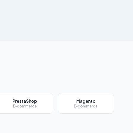
PrestaShop
Magento
E-commerce
E-commerce