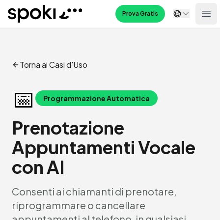
Spoki
Prova Gratis
Ope
Torna ai Casi d'Uso
📅
Programmazione Automatica
Prenotazione
Appuntamenti Vocale
con AI
Consenti ai chiamanti di prenotare,
riprogrammare o cancellare
appuntamenti al telefono, in qualsiasi