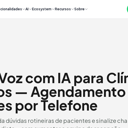
cionalidades
AI
Ecosystem
Recursos
Sobre
Voz com IA para Clí
ios — Agendamento 
es por Telefone
 dúvidas rotineiras de pacientes e sinalize c