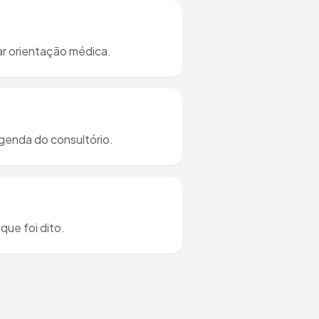
ar orientação médica.
genda do consultório.
ue foi dito.