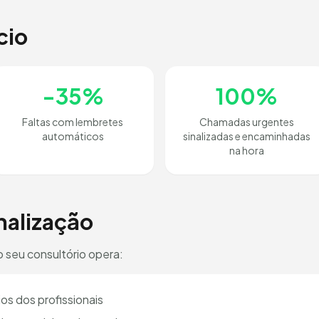
cio
-35%
100%
Faltas com lembretes
Chamadas urgentes
automáticos
sinalizadas e encaminhadas
na hora
nalização
 seu consultório opera:
os dos profissionais