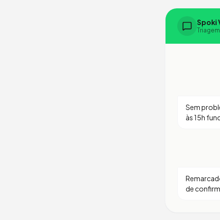
Spoki 
Triagem
Sem proble
às 15h fun
Remarcado 
de confir