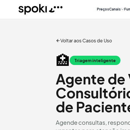
Spoki
Preços
Canais
Fun
Voltar aos Casos de Uso
🏥
Triagem inteligente
Agente de 
Consultór
de Pacient
Agende consultas, responda