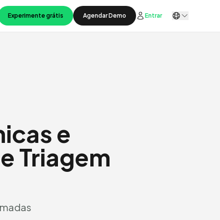
Experimente grátis
Agendar Demo
Entrar
nicas e
e Triagem
hamadas