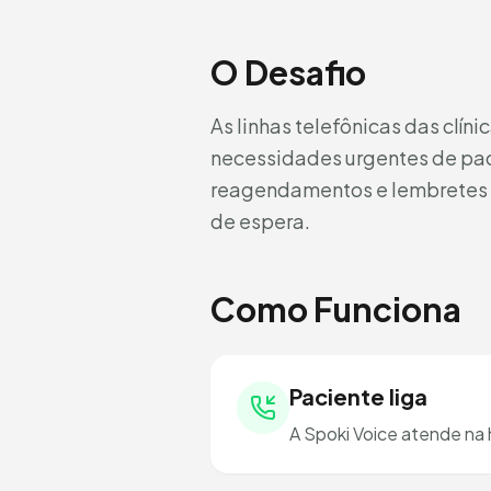
O Desafio
As linhas telefônicas das cl
necessidades urgentes de paci
reagendamentos e lembretes r
de espera.
Como Funciona
Paciente liga
A Spoki Voice atende na