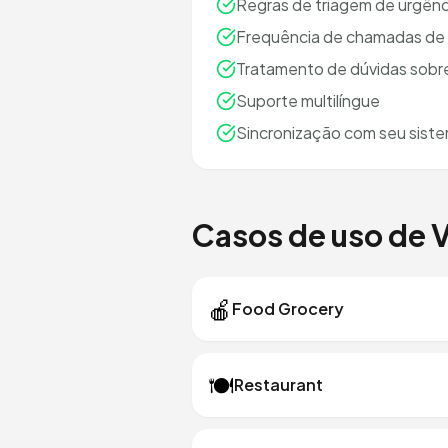
Regras de triagem de urgên
Frequência de chamadas de 
Tratamento de dúvidas sobr
Suporte multilíngue
Sincronização com seu siste
Casos de uso de 
🍎
Food Grocery
🍽️
Restaurant