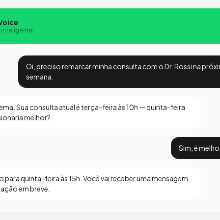
Voice
 inteligente
Oi, preciso remarcar minha consulta com o Dr. Rossi na próx
semana.
ma. Sua consulta atual é terça-feira às 10h — quinta-feira
cionaria melhor?
Sim, é melho
para quinta-feira às 15h. Você vai receber uma mensagem
mação em breve.