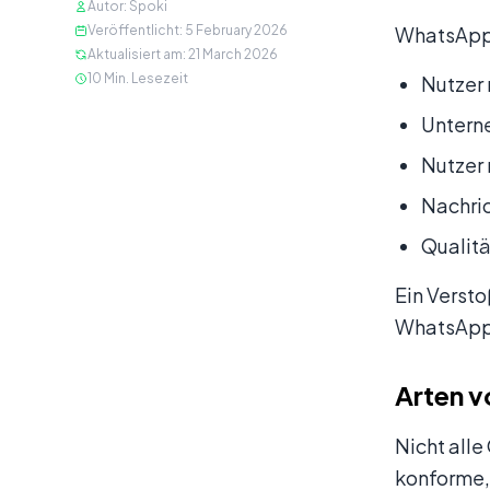
Autor
:
Spoki
Veröffentlicht
:
5 February 2026
WhatsApp 
Aktualisiert am
:
21 March 2026
10
Min. Lesezeit
Nutzer 
Unterne
Nutzer
Nachri
Qualit
Ein Verst
WhatsApp
Arten v
Nicht alle
konforme,