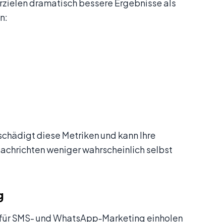
rzielen dramatisch bessere Ergebnisse als
n:
chädigt diese Metriken und kann Ihre
achrichten weniger wahrscheinlich selbst
g
g für SMS- und WhatsApp-Marketing einholen