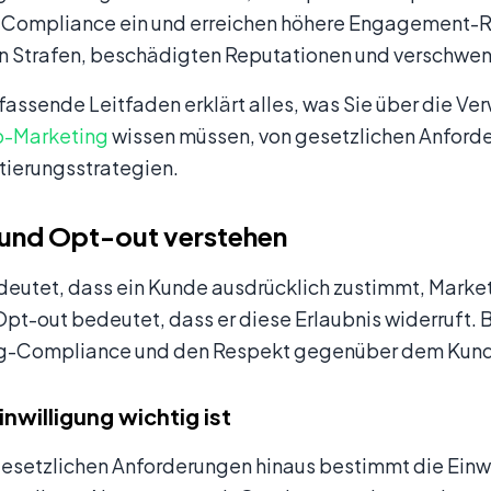
 Compliance ein und erreichen höhere Engagement-Rate
en Strafen, beschädigten Reputationen und verschw
assende Leitfaden erklärt alles, was Sie über die Ver
-Marketing
wissen müssen, von gesetzlichen Anforde
ierungsstrategien.
 und Opt-out verstehen
deutet, dass ein Kunde ausdrücklich zustimmt, Mark
Opt-out bedeutet, dass er diese Erlaubnis widerruft. 
g-Compliance und den Respekt gegenüber dem Kun
nwilligung wichtig ist
esetzlichen Anforderungen hinaus bestimmt die Einwi