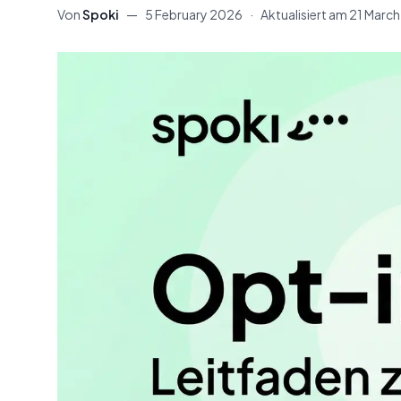
Von
Spoki
—
5 February 2026
·
Aktualisiert am
21 Marc