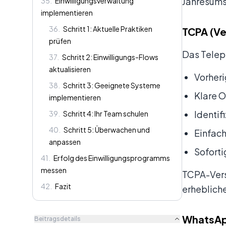
Jahresumsa
35
.
Einwilligungsverwaltung
implementieren
36
.
Schritt 1: Aktuelle Praktiken
TCPA (Ve
prüfen
Das Telep
37
.
Schritt 2: Einwilligungs-Flows
aktualisieren
Vorheri
38
.
Schritt 3: Geeignete Systeme
Klare O
implementieren
Identif
39
.
Schritt 4: Ihr Team schulen
40
.
Schritt 5: Überwachen und
Einfach
anpassen
Sofort
41
.
Erfolg des Einwilligungsprogramms
messen
TCPA-Vers
42
.
Fazit
erheblich
WhatsApp
Beitragsdetails