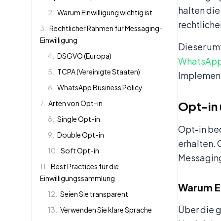
halten die
2
.
Warum Einwilligung wichtig ist
rechtlich
3
.
Rechtlicher Rahmen für Messaging-
Einwilligung
Dieser umf
4
.
DSGVO (Europa)
WhatsApp
5
.
TCPA (Vereinigte Staaten)
Implement
6
.
WhatsApp Business Policy
7
.
Arten von Opt-in
Opt-in
8
.
Single Opt-in
Opt-in be
9
.
Double Opt-in
erhalten. 
10
.
Soft Opt-in
Messagin
11
.
Best Practices für die
Einwilligungssammlung
Warum Ei
12
.
Seien Sie transparent
Über die g
13
.
Verwenden Sie klare Sprache