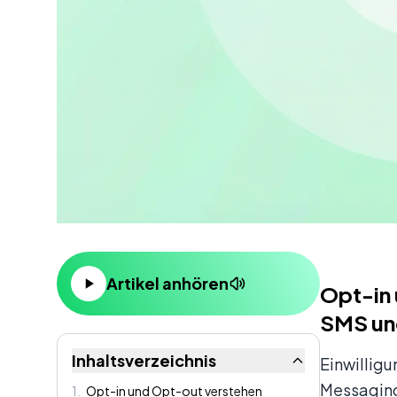
Inhalt
Artikel anhören
Opt-in 
SMS un
Inhaltsverzeichnis
Einwilligu
Messaging
1
.
Opt-in und Opt-out verstehen