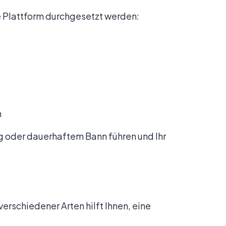
 Plattform durchgesetzt werden:
n
 oder dauerhaftem Bann führen und Ihr
erschiedener Arten hilft Ihnen, eine