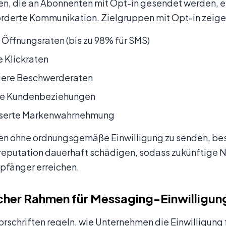
en, die an Abonnenten mit Opt-in gesendet werden, e
rderte Kommunikation. Zielgruppen mit Opt-in zeige
Öffnungsraten (bis zu 98% für SMS)
 Klickraten
gere Beschwerderaten
re Kundenbeziehungen
serte Markenwahrnehmung
en ohne ordnungsgemäße Einwilligung zu senden, bes
eputation dauerhaft schädigen, sodass zukünftige N
mpfänger erreichen.
cher Rahmen für Messaging-Einwilligun
orschriften regeln, wie Unternehmen die Einwilligun