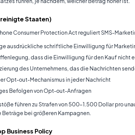
tzes führen, je nachdem, welcher Betrag höher ist.
reinigte Staaten)
hone Consumer Protection Act reguliert SMS-Marketi
ge ausdrückliche schriftliche Einwilligung für Marke
ffenlegung, dass die Einwilligung für den Kauf nicht er
izierung des Unternehmens, das die Nachrichten send
er Opt-out-Mechanismus in jeder Nachricht
iges Befolgen von Opt-out-Anfragen
töße führen zu Strafen von 500-1.500 Dollar pro unau
e Beträge bei größeren Kampagnen.
 Business Policy