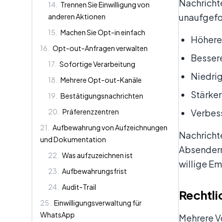
Nachricht
14
.
Trennen Sie Einwilligung von
unaufgefo
anderen Aktionen
15
.
Machen Sie Opt-in einfach
Höhere 
16
.
Opt-out-Anfragen verwalten
Bessere
17
.
Sofortige Verarbeitung
Niedri
18
.
Mehrere Opt-out-Kanäle
Stärke
19
.
Bestätigungsnachrichten
20
.
Präferenzzentren
Verbes
21
.
Aufbewahrung von Aufzeichnungen
Nachricht
und Dokumentation
Absenderr
22
.
Was aufzuzeichnen ist
willige E
23
.
Aufbewahrungsfrist
24
.
Audit-Trail
Rechtli
25
.
Einwilligungsverwaltung für
WhatsApp
Mehrere V