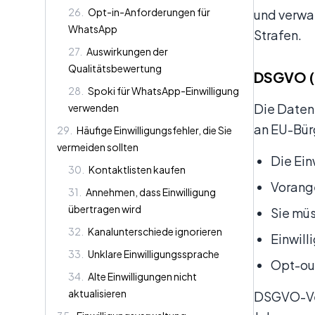
26
.
Opt-in-Anforderungen für
und verwa
WhatsApp
Strafen.
27
.
Auswirkungen der
Qualitätsbewertung
DSGVO (
28
.
Spoki für WhatsApp-Einwilligung
Die Daten
verwenden
an EU-Bür
29
.
Häufige Einwilligungsfehler, die Sie
vermeiden sollten
Die Ein
30
.
Kontaktlisten kaufen
Vorange
31
.
Annehmen, dass Einwilligung
übertragen wird
Sie müs
32
.
Kanalunterschiede ignorieren
Einwil
33
.
Unklare Einwilligungssprache
Opt-out
34
.
Alte Einwilligungen nicht
aktualisieren
DSGVO-Ver