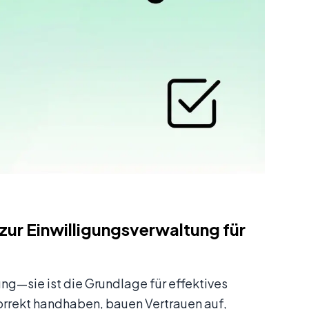
ur Einwilligungsverwaltung für
ung—sie ist die Grundlage für effektives
rrekt handhaben, bauen Vertrauen auf,