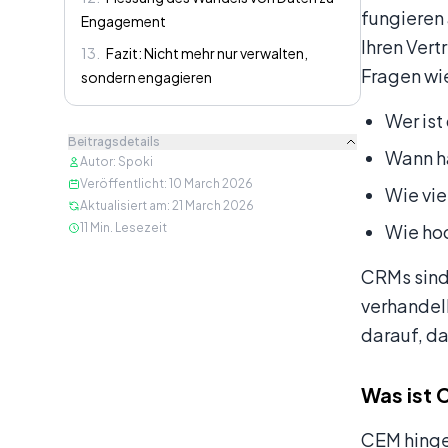
fungieren 
Engagement
Ihren Vert
13
.
Fazit: Nicht mehr nur verwalten,
Fragen wi
sondern engagieren
Wer ist
Beitragsdetails
Wann h
Autor
:
Spoki
Veröffentlicht
:
10 March 2026
Wie vie
Aktualisiert am
:
21 March 2026
11
Min. Lesezeit
Wie hoc
CRMs sind 
verhandelb
darauf, da
Was ist
CEM hinge