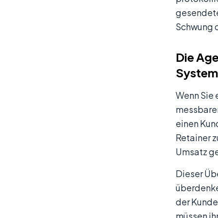
gesendete 
Schwung d
Die Age
System
Wenn Sie e
messbaren 
einen Kun
Retainer 
Umsatz ge
Dieser Üb
überdenke
der Kunde
müssen ihn