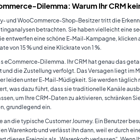
ommerce-Dilemma: Warum Ihr CRM kein
y- und WooCommerce-Shop-Besitzer tritt die Erkenntni
tinganalysen betrachten. Sie haben vielleicht eine s
Sie entwerfen eine schöne E-Mail-Kampagne, klicken 
te von 15 % und eine Klickrate von 1 %.
das eCommerce-Dilemma. Ihr CRM hat genau das getan,
rt und die Zustellung verfolgt. Das Versagen liegt i
er leiden unter E-Mail-Müdigkeit. Sie werden täglic
t, was dazu führt, dass sie traditionelle Kanäle ausb
assen, um Ihre CRM-Daten zu aktivieren, schränken Sie 
n, grundlegend ein.
 an die typische Customer Journey. Ein Benutzer besu
 den Warenkorb und verlässt ihn dann, weil er durch e
ert dieses Ereignis als „Warenkorb verlassen“. Wenn I