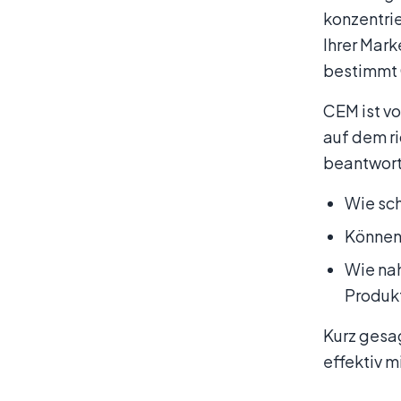
konzentrie
Ihrer Mar
bestimmt 
CEM ist vo
auf dem r
beantwort
Wie sch
Können 
Wie nah
Produk
Kurz gesag
effektiv 