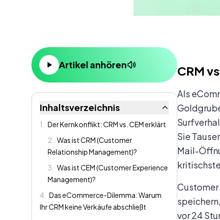
Inhalt
Artikel anhören
CRM vs
Als eComm
Inhaltsverzeichnis
Goldgrube
Surfverha
1
.
Der Kernkonflikt: CRM vs. CEM erklärt
Sie Tausen
2
.
Was ist CRM (Customer
Mail-Öffnu
Relationship Management)?
kritischs
3
.
Was ist CEM (Customer Experience
Management)?
Customer 
4
.
Das eCommerce-Dilemma: Warum
speichern,
Ihr CRM keine Verkäufe abschließt
vor 24 Stu