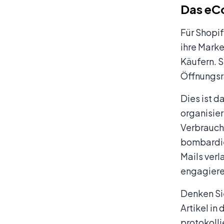
Das eC
Für Shopif
ihre Marke
Käufern. 
Öffnungsra
Dies ist 
organisie
Verbrauch
bombardier
Mails verl
engagiere
Denken Sie
Artikel in
protokolli