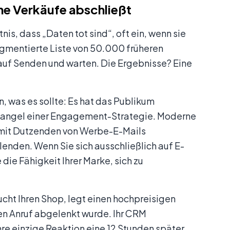
e Verkäufe abschließt
s, dass „Daten tot sind“, oft ein, wenn sie
egmentierte Liste von 50.000 früheren
auf Senden und warten. Die Ergebnisse? Eine
 was es sollte: Es hat das Publikum
m Mangel einer Engagement-Strategie. Moderne
h mit Dutzenden von Werbe-E-Mails
lenden. Wenn Sie sich ausschließlich auf E-
die Fähigkeit Ihrer Marke, sich zu
cht Ihren Shop, legt einen hochpreisigen
inen Anruf abgelenkt wurde. Ihr CRM
hre einzige Reaktion eine 12 Stunden später