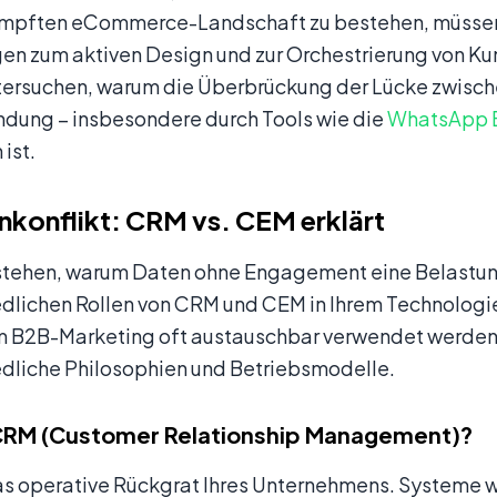
ämpften eCommerce-Landschaft zu bestehen, müsse
en zum aktiven Design und zur Orchestrierung von K
ntersuchen, warum die Überbrückung der Lücke zwisch
dung – insbesondere durch Tools wie die
WhatsApp B
ist.
nkonflikt: CRM vs. CEM erklärt
stehen, warum Daten ohne Engagement eine Belastung
edlichen Rollen von CRM und CEM in Ihrem Technologie
im B2B-Marketing oft austauschbar verwendet werden,
edliche Philosophien und Betriebsmodelle.
 CRM (Customer Relationship Management)?
as operative Rückgrat Ihres Unternehmens. Systeme w