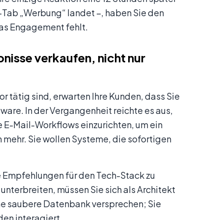
l-Tab „Werbung“ landet –, haben Sie den
das Engagement fehlt.
nisse verkaufen, nicht nur
r tätig sind, erwarten Ihre Kunden, dass Sie
ware. In der Vergangenheit reichte es aus,
 E-Mail-Workflows einzurichten, um ein
mehr. Sie wollen Systeme, die sofortigen
e Empfehlungen für den Tech-Stack zu
erbreiten, müssen Sie sich als Architekt
ine saubere Datenbank versprechen; Sie
den interagiert.