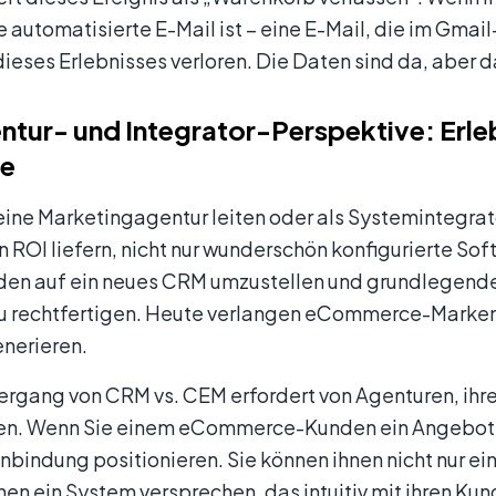
automatisierte E-Mail ist – eine E-Mail, die im Gmai
ieses Erlebnisses verloren. Die Daten sind da, aber 
ntur- und Integrator-Perspektive: Erleb
e
ine Marketingagentur leiten oder als Systemintegrato
ROI liefern, nicht nur wunderschön konfigurierte Soft
den auf ein neues CRM umzustellen und grundlegende
zu rechtfertigen. Heute verlangen eCommerce-Marken 
nerieren.
ergang von CRM vs. CEM erfordert von Agenturen, ihr
n. Wenn Sie einem eCommerce-Kunden ein Angebot unt
nbindung positionieren. Sie können ihnen nicht nur e
en ein System versprechen, das intuitiv mit ihren Kun