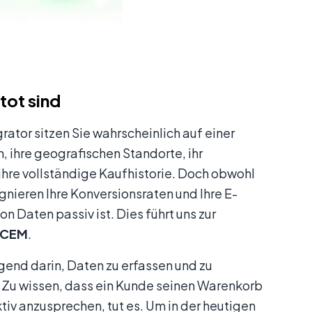
ot sind
tor sitzen Sie wahrscheinlich auf einer
 ihre geografischen Standorte, ihr
hre vollständige Kaufhistorie. Doch obwohl
gnieren Ihre Konversionsraten und Ihre E-
Daten passiv ist. Dies führt uns zur
 CEM
.
end darin, Daten zu erfassen und zu
. Zu wissen, dass ein Kunde seinen Warenkorb
ktiv anzusprechen, tut es. Um in der heutigen