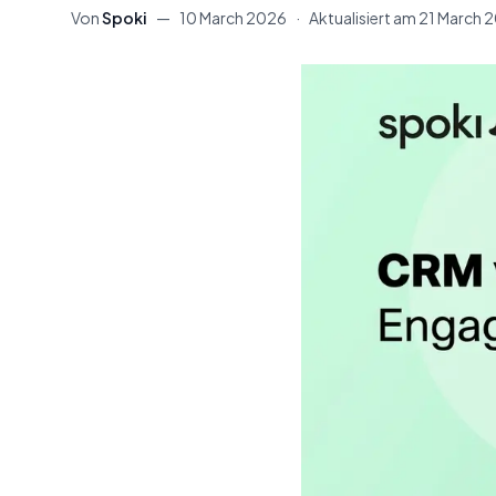
Von
Spoki
—
10 March 2026
·
Aktualisiert am
21 March 