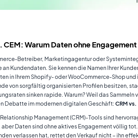
. CEM: Warum Daten ohne Engagement t
erce-Betreiber, Marketingagentur oder Systemintegra
 an Kundendaten. Sie kennen die Namen Ihrer Kunden,
lten in Ihrem Shopify- oder WooCommerce-Shop und i
de von sorgfältig organisierten Profilen besitzen, sta
ngsraten sinken rapide. Warum? Weil das Sammeln von 
ten Debatte im modernen digitalen Geschäft:
CRM vs.
Relationship Management (CRM)-Tools sind hervorrag
 aber Daten sind ohne aktives Engagement völlig tot
nden verlassen hat, rettet den Verkauf nicht – ihn effe