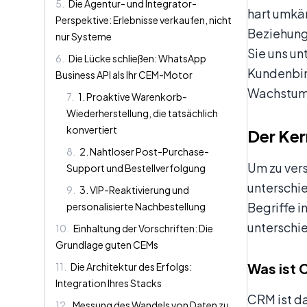
5
.
Die Agentur- und Integrator-
hart umk
Perspektive: Erlebnisse verkaufen, nicht
Beziehung
nur Systeme
Sie uns u
6
.
Die Lücke schließen: WhatsApp
Kundenbin
Business API als Ihr CEM-Motor
Wachstum 
7
.
1. Proaktive Warenkorb-
Wiederherstellung, die tatsächlich
konvertiert
Der Ker
8
.
2. Nahtloser Post-Purchase-
Um zu ver
Support und Bestellverfolgung
unterschi
9
.
3. VIP-Reaktivierung und
Begriffe 
personalisierte Nachbestellung
unterschi
10
.
Einhaltung der Vorschriften: Die
Grundlage guten CEMs
Was ist
11
.
Die Architektur des Erfolgs:
Integration Ihres Stacks
CRM ist d
12
.
Messung des Wandels von Daten zu