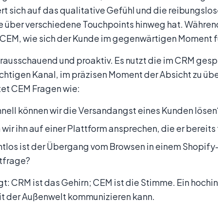
rt sich auf das qualitative Gefühl und die reibungslos
ke über verschiedene Touchpoints hinweg hat. Während
CEM, wie sich der Kunde im gegenwärtigen Moment füh
rausschauend und proaktiv. Es nutzt die im CRM gespe
ichtigen Kanal, im präzisen Moment der Absicht zu ü
et CEM Fragen wie:
nell können wir die Versandangst eines Kunden lösen
wir ihn auf einer Plattform ansprechen, die er bereit
tlos ist der Übergang vom Browsen in einem Shopify-
tfrage?
t: CRM ist das Gehirn; CEM ist die Stimme. Ein hochin
mit der Außenwelt kommunizieren kann.