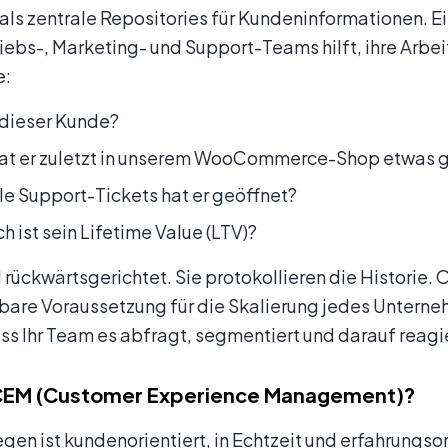
als zentrale Repositories für Kundeninformationen. Ei
riebs-, Marketing- und Support-Teams hilft, ihre Arbe
e:
 dieser Kunde?
at er zuletzt in unserem WooCommerce-Shop etwas 
le Support-Tickets hat er geöffnet?
h ist sein Lifetime Value (LTV)?
rückwärtsgerichtet. Sie protokollieren die Historie.
are Voraussetzung für die Skalierung jedes Unternehme
ss Ihr Team es abfragt, segmentiert und darauf reagie
 CEM (Customer Experience Management)?
gen ist kundenorientiert, in Echtzeit und erfahrung