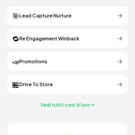
🎯
Lead Capture Nurture
🔁
Re Engagement Winback
📣
Promotions
🏪
Drive To Store
Vedi tutti i casi d'uso