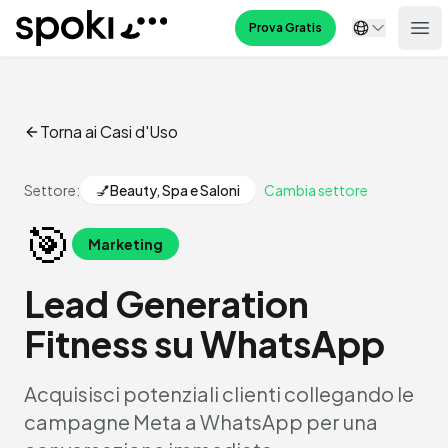
Spoki
Prova Gratis
Ope
Torna ai Casi d'Uso
Settore:
💅
Beauty, Spa e Saloni
Cambia settore
🎯
Marketing
Lead Generation
Fitness su WhatsApp
Acquisisci potenziali clienti collegando le
campagne Meta a WhatsApp per una