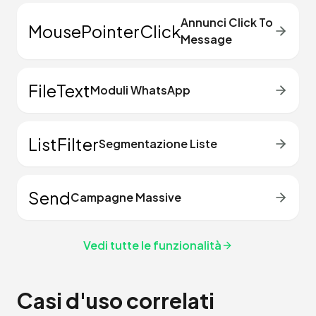
Annunci Click To
MousePointerClick
Message
FileText
Moduli WhatsApp
ListFilter
Segmentazione Liste
Send
Campagne Massive
Vedi tutte le funzionalità
Casi d'uso correlati