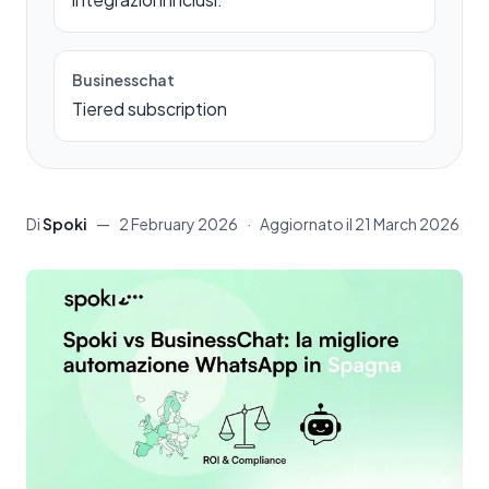
Businesschat
Tiered subscription
Di
Spoki
—
2 February 2026
·
Aggiornato il
21 March 2026
Contenuto