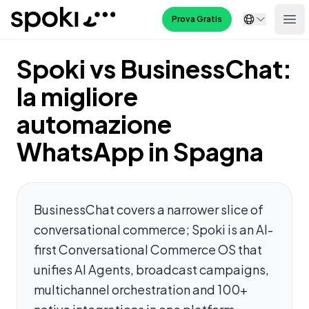
Spoki
Prova Gratis
Ope
Spoki vs BusinessChat:
la migliore
automazione
WhatsApp in Spagna
BusinessChat covers a narrower slice of
conversational commerce; Spoki is an AI-
first Conversational Commerce OS that
unifies AI Agents, broadcast campaigns,
multichannel orchestration and 100+