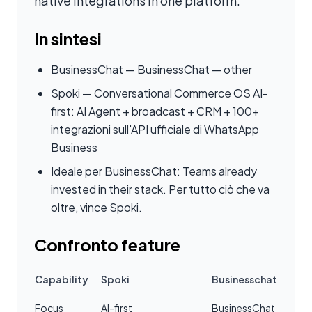
native integrations in one platform.
In sintesi
BusinessChat — BusinessChat — other
Spoki — Conversational Commerce OS AI-
first: AI Agent + broadcast + CRM + 100+
integrazioni sull'API ufficiale di WhatsApp
Business
Ideale per BusinessChat: Teams already
invested in their stack. Per tutto ciò che va
oltre, vince Spoki.
Confronto feature
Capability
Spoki
Businesschat
Focus
AI-first
BusinessChat