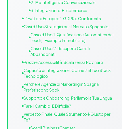
2. IA e Intelligenza Conversazionale
3. Integrazioni di E-commerce
Il “Fattore Europeo”: GDPR e Conformità
Casi d’Uso Strategici per il Mercato Spagnolo
Caso d’Uso 1: Qualificazione Automatica dei
Lead (L’Esempio Immobiliare)
Caso d’Uso 2: Recupero Carrelli
Abbandonati
Prezzi e Accessibilità: Scala senza Rovinarti
Capacità di Integrazione: Connetti il Tuo Stack
Tecnologico
Perché le Agenzie di Marketing in Spagna
Preferiscono Spoki
Supporto e Onboarding: Parliamo la Tua Lingua
Fare il Cambio: È Difficile?
Verdetto Finale: Quale Strumento è Giusto per
Te?
Scegli BusinessChat se: