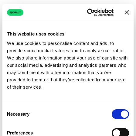
Spoki:
Spoki ha integrato OpenAI (ChatGPT)
direttamente nella sua infrastruttura centrale.
Questo permette alle aziende di creare agenti
“Spoki AI” che possono gestire domande
This website uses cookies
aperte, qualificare lead in spagnolo naturale e
We use cookies to personalise content and ads, to
trasferire ad agenti umani solo quando
provide social media features and to analyse our traffic.
We also share information about your use of our site with
necessario. Questo approccio ibrido —IA per la
our social media, advertising and analytics partners who
qualificazione, umani per la chiusura— è
may combine it with other information that you’ve
essenziale per scalare i team di vendita in
provided to them or that they’ve collected from your use
Spagna.
of their services.
3. Integrazioni di E-commerce
Consent
Necessary
Selection
Per i responsabili e-commerce che utilizzano
piattaforme come WooCommerce o Shopify,
Preferences
l’integrazione è innegociabile.