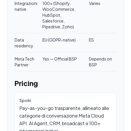
Integrazioni
100+ (Shopify,
Varies
native
WooCommerce,
HubSpot,
Salesforce,
Pipedrive, Zoho)
Data
EU (GDPR-native)
ES
residency
Meta Tech
Yes — Official BSP
Depends on
Partner
BSP
Pricing
Spoki
Pay-as-you-go trasparente, allineato alle
categorie di conversazione Meta Cloud
API. AI Agent, CRM, broadcast e 100+
integrazioni inclusi.