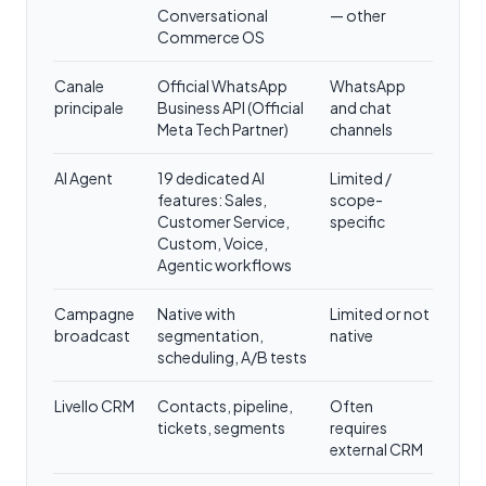
Conversational
— other
Commerce OS
Canale
Official WhatsApp
WhatsApp
principale
Business API (Official
and chat
Meta Tech Partner)
channels
AI Agent
19 dedicated AI
Limited /
features: Sales,
scope-
Customer Service,
specific
Custom, Voice,
Agentic workflows
Campagne
Native with
Limited or not
broadcast
segmentation,
native
scheduling, A/B tests
Livello CRM
Contacts, pipeline,
Often
tickets, segments
requires
external CRM