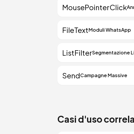
MousePointerClick
An
FileText
Moduli WhatsApp
ListFilter
Segmentazione L
Send
Campagne Massive
Casi d'uso correla