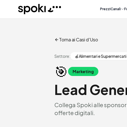
Spoki
Prezzi
Canali
F
Torna ai Casi d'Uso
Settore:
🍎
Alimentari e Supermercati
🎯
Marketing
Lead Gene
Collega Spoki alle sponsori
offerte digitali.