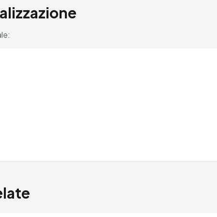
alizzazione
le:
elate