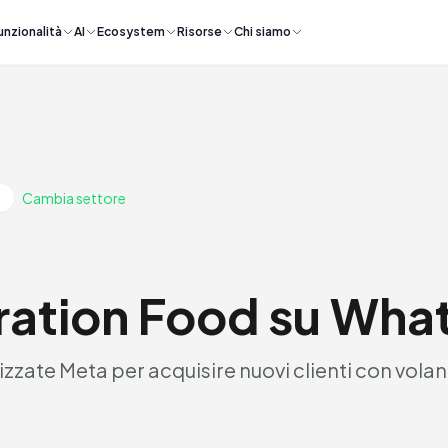
unzionalità
AI
Ecosystem
Risorse
Chi siamo
Cambia settore
ration Food su Wha
zzate Meta per acquisire nuovi clienti con volant