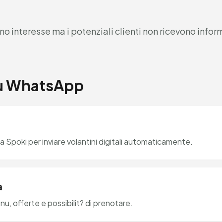
o interesse ma i potenziali clienti non ricevono info
u WhatsApp
a Spoki per inviare volantini digitali automaticamente.
a
enu, offerte e possibilit? di prenotare.