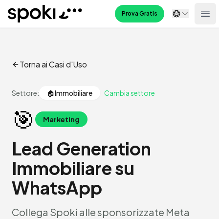
Spoki
Prova Gratis
Ope
Torna ai Casi d'Uso
Settore:
🏠
Immobiliare
Cambia settore
🎯
Marketing
Lead Generation
Immobiliare su
WhatsApp
Collega Spoki alle sponsorizzate Meta