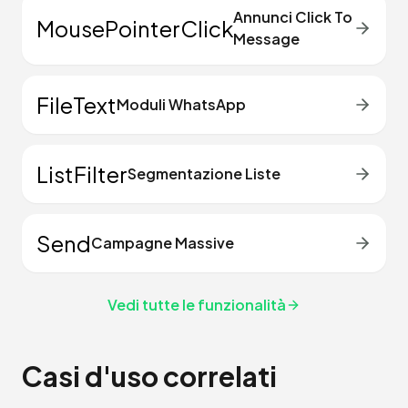
Annunci Click To
MousePointerClick
Message
FileText
Moduli WhatsApp
ListFilter
Segmentazione Liste
Send
Campagne Massive
Vedi tutte le funzionalità
Casi d'uso correlati