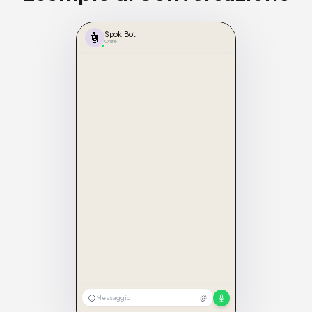
🤖
SpokiBot
Online
Messaggio