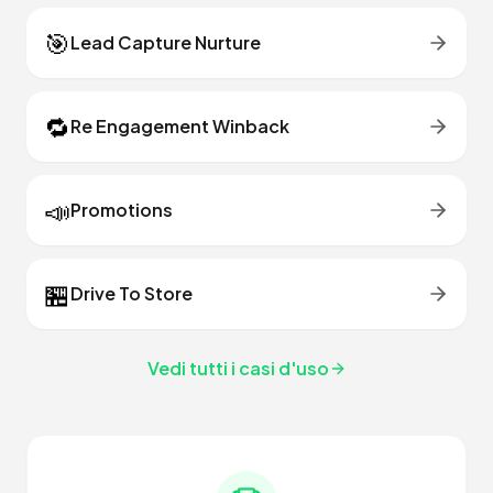
🎯
Lead Capture Nurture
🔁
Re Engagement Winback
📣
Promotions
🏪
Drive To Store
Vedi tutti i casi d'uso