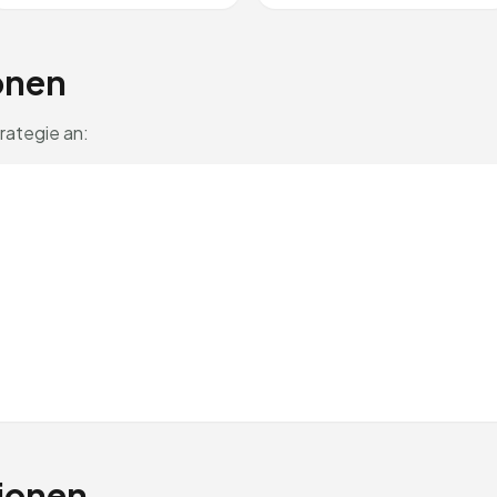
onen
rategie an:
ionen