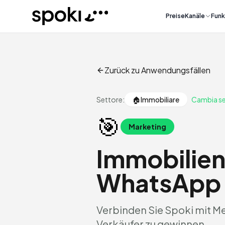
Spoki
Preise
Kanäle
Funk
Zurück zu Anwendungsfällen
Settore:
🏠
Immobiliare
Cambia se
🎯
Marketing
Immobilien
WhatsApp
Verbinden Sie Spoki mit M
Verkäufer zu gewinnen.