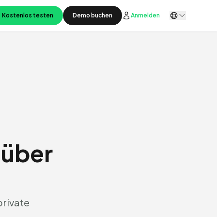
Kostenlos testen
Demo buchen
Anmelden
 über
private