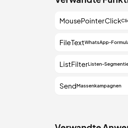
MousePointerClick
Cl
FileText
WhatsApp-Formul
ListFilter
Listen-Segmenti
Send
Massenkampagnen
Verwandte Anwen