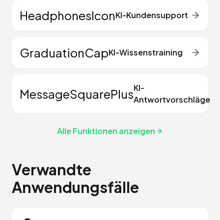
HeadphonesIcon
KI-Kundensupport
GraduationCap
KI-Wissenstraining
KI-
MessageSquarePlus
Antwortvorschläge
Alle Funktionen anzeigen
Verwandte
Anwendungsfälle