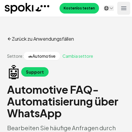
Spoki
Kostenlos testen
Ope
Zurück zu Anwendungsfällen
Settore:
🚗
Automotive
Cambia settore
🤖
Support
Automotive FAQ-
Automatisierung über
WhatsApp
Bearbeiten Sie häufige Anfragen durch