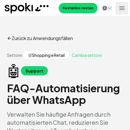
Spoki
Kostenlos testen
Ope
Zurück zu Anwendungsfällen
Settore:
🛒
Shopping e Retail
Cambia settore
🤖
Support
FAQ-Automatisierung
über WhatsApp
Verwalten Sie häufige Anfragen durch
automatisierten Chat, reduzieren Sie