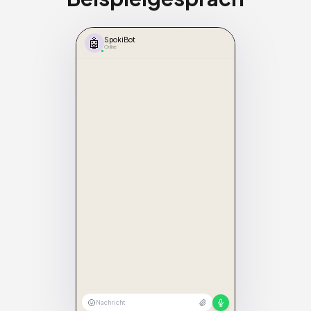
🤖
SpokiBot
Online
Nachricht