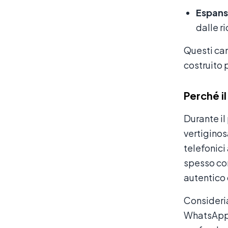
Espansi
dalle ri
Questi cam
costruito 
Perché il
Durante il
vertiginosa
telefonici
spesso com
autentico 
Consideria
WhatsApp r