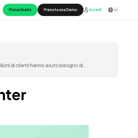
Prova Gratis
Prenota una Demo
Accedi
ioni di clienti hanno avuto bisogno di…
nter