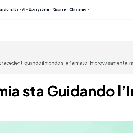
unzionalità
AI
Ecosystem
Risorse
Chi siamo
 precedenti quando il mondo si è fermato. Improvvisamente, mil
ia sta Guidando l’I
6