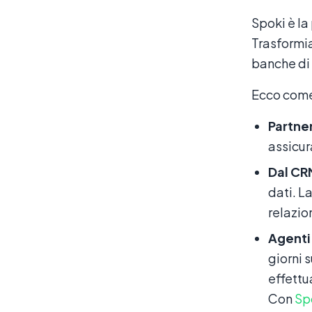
Spoki è l
Trasformi
banche di 
Ecco come
Partner
assicur
Dal CR
dati. L
relazion
Agenti
giorni s
effettu
Con
Sp