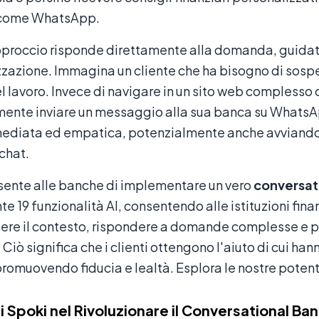
 come WhatsApp.
proccio risponde direttamente alla domanda, guidata
zzazione. Immagina un cliente che ha bisogno di sosp
l lavoro. Invece di navigare in un sito web complesso
ente inviare un messaggio alla sua banca su WhatsApp
ediata ed empatica, potenzialmente anche avviando i
 chat.
sente alle banche di implementare un vero
conversat
e 19 funzionalità AI, consentendo alle istituzioni fin
e il contesto, rispondere a domande complesse e persi
7. Ciò significa che i clienti ottengono l'aiuto di cui
romuovendo fiducia e lealtà. Esplora le nostre poten
di Spoki nel Rivoluzionare il Conversational Ba