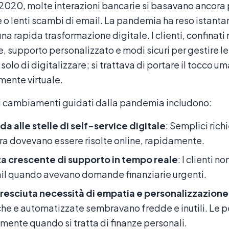
2020, molte interazioni bancarie si basavano ancora p
 o lenti scambi di email. La pandemia ha reso istan
na rapida trasformazione digitale. I clienti, confinati
 supporto personalizzato e modi sicuri per gestire le
 solo di digitalizzare; si trattava di portare il tocco um
ente virtuale.
li cambiamenti guidati dalla pandemia includono:
 alle stelle di self-service digitale
: Semplici rich
 ora dovevano essere risolte online, rapidamente.
a crescente di supporto in tempo reale
: I clienti 
il quando avevano domande finanziarie urgenti.
resciuta necessità di empatia e personalizzazione
he e automatizzate sembravano fredde e inutili. Le pe
mente quando si tratta di finanze personali.