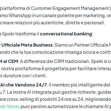
a piattaforma di Customer Engagement Management (CEM
amo WhatsApp in un canale potente per marketing, ven
creare relazioni più autentiche, dirette e personali.
 Spoki trasforma il
conversational banking
:
 Ufficiale Meta Business
: Siamo un Partner Ufficiale
ando che la tua comunicazione rimanga sicura e conf
M al CEM
: A differenza dei CRM tradizionali, Spoki si 
a nostra piattaforma è progettata per facilitare intera
i durature con i clienti.
 AI che Vendono 24/7
: Il membro più intelligente del
u 7. La nostra AI integrata può gestire richieste, guidar
are cross-selling di prodotti 24 ore su 24, migliorando 
oki Voice
, puoi persino automatizzare le chiamate AI 