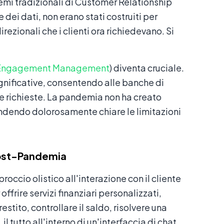
stemi tradizionali di Customer Relationship
ei dati, non erano stati costruiti per
irezionali che i clienti ora richiedevano. Si
Engagement Management
) diventa cruciale.
ignificative, consentendo alle banche di
re richieste. La pandemia non ha creato
ndendo dolorosamente chiare le limitazioni
Post-Pandemia
roccio olistico all'interazione con il cliente
frire servizi finanziari personalizzati,
restito, controllare il saldo, risolvere una
il tutto all'interno di un'interfaccia di chat