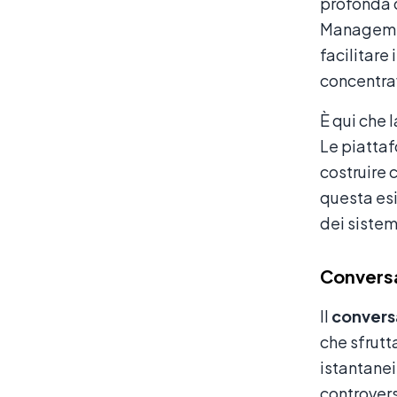
profonda d
Management
facilitare 
concentrav
È qui che 
Le piattaf
costruire 
questa es
dei sistem
Conversa
Il
convers
che sfrutt
istantanei 
controversi