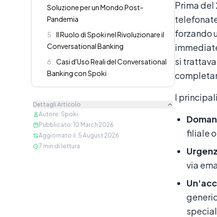
Prima del 
Soluzione per un Mondo Post-
telefonate
Pandemia
forzando u
5
.
Il Ruolo di Spoki nel Rivoluzionare il
Conversational Banking
immediate,
si trattava
6
.
Casi d'Uso Reali del Conversational
Banking con Spoki
completam
I principa
Dettagli Articolo
Autore
:
Spoki
Domanda
Pubblicato
:
10 March 2026
filiale
Aggiornato il
:
5 August 2026
7
min di lettura
Urgenz
via ema
Un'acc
generic
special