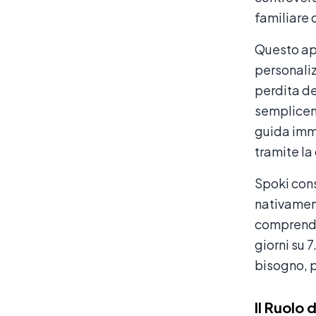
familiare
Questo ap
personali
perdita de
semplicem
guida imm
tramite la
Spoki con
nativament
comprender
giorni su 
bisogno, p
Il Ruolo 