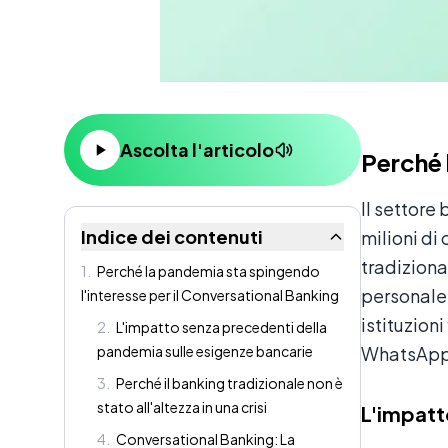
Contenuto
Ascolta l'articolo
Perché 
Il settore
Indice dei contenuti
milioni di
tradiziona
1
.
Perché la pandemia sta spingendo
personale
l'interesse per il Conversational Banking
istituzioni
2
.
L'impatto senza precedenti della
pandemia sulle esigenze bancarie
WhatsApp,
3
.
Perché il banking tradizionale non è
stato all'altezza in una crisi
L'impatt
4
.
Conversational Banking: La