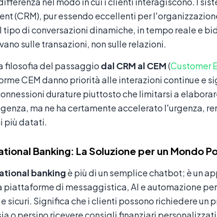
ifferenza nel modo in cui i clienti interagiscono. I si
 (CRM), pur essendo eccellenti per l'organizzazione d
il tipo di conversazioni dinamiche, in tempo reale e bid
ano sulle transazioni, non sulle relazioni.
la filosofia del passaggio
dal CRM al CEM
(
Customer 
orme CEM danno priorità alle interazioni continue e s
connessioni durature piuttosto che limitarsi a elabora
igenza, ma ne ha certamente accelerato l'urgenza, re
i più datati.
tional Banking: La Soluzione per un Mondo 
ational banking
è più di un semplice chatbot; è un app
a piattaforme di messaggistica, AI e automazione per of
e sicuri. Significa che i clienti possono richiedere un p
a o persino ricevere consigli finanziari personalizzati, 