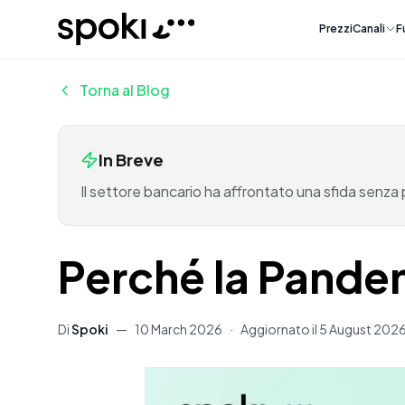
Spoki
Prezzi
Canali
F
Torna al Blog
In Breve
Il settore bancario ha affrontato una sfida senza
Perché la Pandem
Di
Spoki
—
10 March 2026
·
Aggiornato il
5 August 202