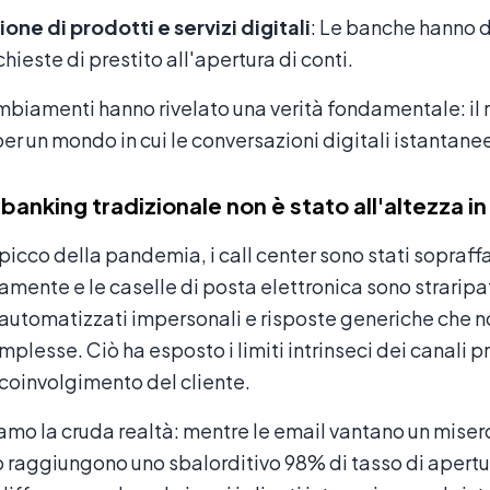
one di prodotti e servizi digitali
: Le banche hanno d
chieste di prestito all'apertura di conti.
biamenti hanno rivelato una verità fondamentale: il 
per un mondo in cui le conversazioni digitali istantan
 banking tradizionale non è stato all'altezza in 
 picco della pandemia, i call center sono stati sopraff
mente e le caselle di posta elettronica sono straripate. 
 automatizzati impersonali e risposte generiche che n
plesse. Ciò ha esposto i limiti intrinseci dei canali pr
coinvolgimento del cliente.
mo la cruda realtà: mentre le email vantano un misero
aggiungono uno sbalorditivo 98% di tasso di apertur