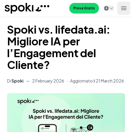
Spoki
Prova Gratis
Ope
Spoki vs. lifedata.ai:
Migliore IA per
l’Engagement del
Cliente?
Di
Spoki
—
2 February 2026
·
Aggiornato il
21 March 2026
Contenuto