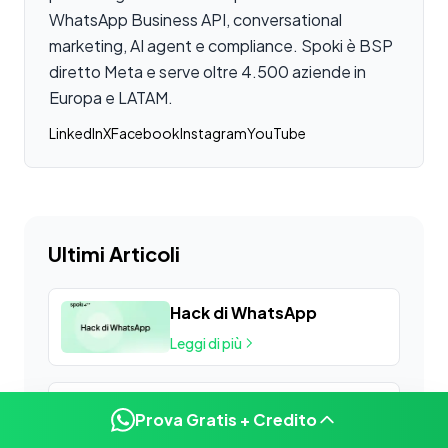
WhatsApp Business API, conversational
marketing, AI agent e compliance. Spoki è BSP
diretto Meta e serve oltre 4.500 aziende in
Europa e LATAM.
LinkedIn
X
Facebook
Instagram
YouTube
Ultimi Articoli
Hack di WhatsApp
Leggi di più
what is mms
Prova Gratis + Credito
Leggi di più