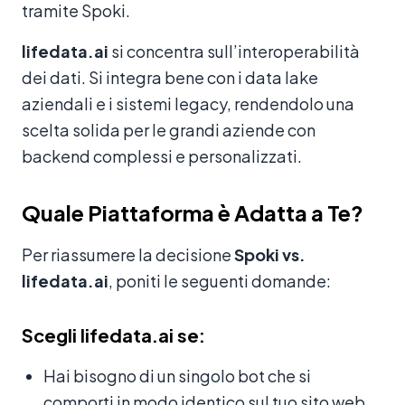
tramite Spoki.
lifedata.ai
si concentra sull’interoperabilità
dei dati. Si integra bene con i data lake
aziendali e i sistemi legacy, rendendolo una
scelta solida per le grandi aziende con
backend complessi e personalizzati.
Quale Piattaforma è Adatta a Te?
Per riassumere la decisione
Spoki vs.
lifedata.ai
, poniti le seguenti domande:
Scegli lifedata.ai se:
Hai bisogno di un singolo bot che si
comporti in modo identico sul tuo sito web,