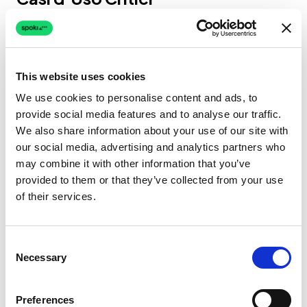
nell’Automazione WhatsApp
Per confrontare veramente
Spoki vs.
lifedata.ai
, dobbiamo osservare come
This website uses cookies
gestiscono scenari commerciali specifici. Ecco
We use cookies to personalise content and ads, to
come si confrontano nelle applicazioni del
provide social media features and to analyse our traffic.
mondo reale.
We also share information about your use of our site with
our social media, advertising and analytics partners who
may combine it with other information that you’ve
Scenario A: Generazione e
provided to them or that they’ve collected from your use
Qualificazione di Lead
of their services.
La Sfida:
Stai eseguendo annunci di Facebook
e vuoi qualificare i lead istantaneamente.
Consent
Necessary
Selection
Con lifedata.ai:
Puoi costruire un bot che
ponga domande di qualificazione. I dati
Preferences