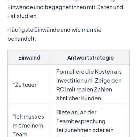
Einwände und begegnet ihnen mit Daten und
Fallstudien.
Häufigste Einwände und wie man sie
behandelt:
Einwand
Antwortstrategie
Formuliere die Kosten als
Investition um. Zeige den
“Zu teuer”
ROI mit realen Zahlen
ähnlicher Kunden.
Biete an, an der
“Ich muss es
Teambesprechung
mit meinem
teilzunehmen oder ein
Team