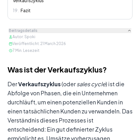
Verkaufszyklus
19
.
Fazit
Beitragsdetails
Autor
:
Spoki
Veröffentlicht
:
21 March 2026
7
Min. Lesezeit
Inhalt
Was ist der Verkaufszyklus?
Der
Verkaufszyklus
(oder
sales cycle
) ist die
Abfolge von Phasen, die ein Unternehmen
durchläuft, um einen potenziellen Kunden in
einen tatsächlichen Kunden zu verwandeln. Das
Verständnis dieses Prozesses ist
entscheidend: Ein gut definierter Zyklus
ermöglicht es, Umsätze vorherzusagen,