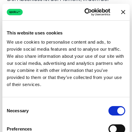
Prospect sich zum Kauf entscheidet. Wenn die
vorherigen Phasen korrekt durchgeführt
wurden, sollte das Closing eine
natürliche
Konsequenz
sein, keine erzwungene
This website uses cookies
Handlung.
We use cookies to personalise content and ads, to
provide social media features and to analyse our traffic.
Effektive Abschlusstechniken:
We also share information about your use of our site with
our social media, advertising and analytics partners who
Assumptive Close
— “Sollen wir die
may combine it with other information that you’ve
Implementierung nächste Woche starten?”
provided to them or that they’ve collected from your use
of their services.
Summary Close
— Zusammenfassung aller
vereinbarten Vorteile, bevor um die
Unterschrift gebeten wird
Consent
Necessary
Selection
Urgency Close
— Zeitlich begrenztes
Angebot (nur wenn echt, nie künstlich)
Preferences