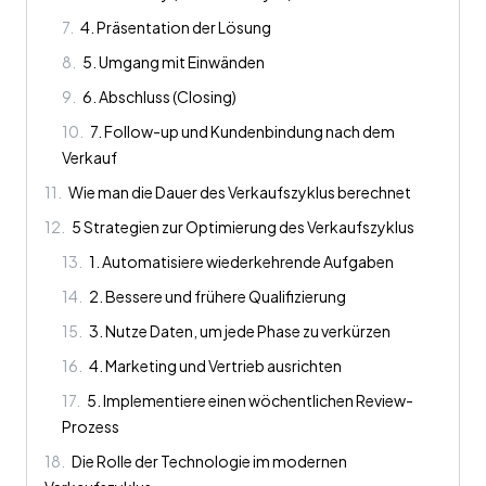
7
.
4. Präsentation der Lösung
8
.
5. Umgang mit Einwänden
9
.
6. Abschluss (Closing)
10
.
7. Follow-up und Kundenbindung nach dem
Verkauf
11
.
Wie man die Dauer des Verkaufszyklus berechnet
12
.
5 Strategien zur Optimierung des Verkaufszyklus
13
.
1. Automatisiere wiederkehrende Aufgaben
14
.
2. Bessere und frühere Qualifizierung
15
.
3. Nutze Daten, um jede Phase zu verkürzen
16
.
4. Marketing und Vertrieb ausrichten
17
.
5. Implementiere einen wöchentlichen Review-
Prozess
18
.
Die Rolle der Technologie im modernen