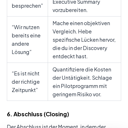
Executive Summary
besprechen”
vorzubereiten.
Mache einen objektiven
“Wir nutzen
Vergleich. Hebe
bereits eine
spezifische Lücken hervor,
andere
die du in der Discovery
Lösung”
entdeckt hast.
Quantifiziere die Kosten
“Es ist nicht
der Untätigkeit. Schlage
der richtige
ein Pilotprogramm mit
Zeitpunkt”
geringem Risiko vor.
6. Abschluss (Closing)
Der Abschluss ist der Moment, in dem der