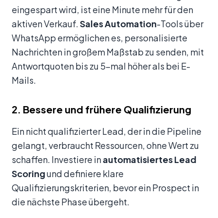
eingespart wird, ist eine Minute mehr für den
aktiven Verkauf.
Sales Automation
-Tools über
WhatsApp ermöglichen es, personalisierte
Nachrichten in großem Maßstab zu senden, mit
Antwortquoten bis zu 5-mal höher als bei E-
Mails.
2. Bessere und frühere Qualifizierung
Ein nicht qualifizierter Lead, der in die Pipeline
gelangt, verbraucht Ressourcen, ohne Wert zu
schaffen. Investiere in
automatisiertes Lead
Scoring
und definiere klare
Qualifizierungskriterien, bevor ein Prospect in
die nächste Phase übergeht.