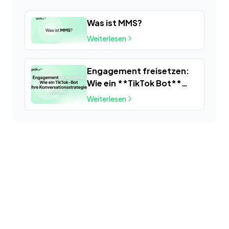
Was ist MMS?
Weiterlesen
Engagement freisetzen:
Wie ein **TikTok Bot**
Ihre
Weiterlesen
Konversationsstrategie
auflädt