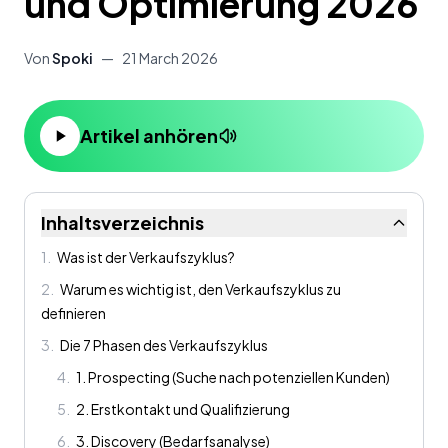
und Optimierung 2026
Von
Spoki
—
21 March 2026
Artikel anhören
Inhaltsverzeichnis
1
.
Was ist der Verkaufszyklus?
2
.
Warum es wichtig ist, den Verkaufszyklus zu
definieren
3
.
Die 7 Phasen des Verkaufszyklus
4
.
1. Prospecting (Suche nach potenziellen Kunden)
5
.
2. Erstkontakt und Qualifizierung
6
.
3. Discovery (Bedarfsanalyse)